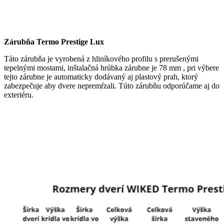
Zárubňa Termo Prestige Lux
Táto zárubňa je vyrobená z hliníkového profilu s prerušenými
tepelnými mostami, inštalačná hrúbka zárubne je 78 mm , pri výbere
tejto zárubne je automaticky dodávaný aj plastový prah, ktorý
zabezpečuje aby dvere nepremŕzali. Túto zárubňu odporúčame aj do
exteriéru.