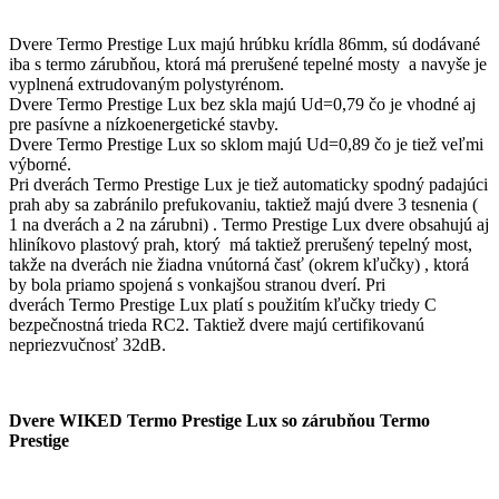
Dvere Termo Prestige Lux majú hrúbku krídla 86mm, sú dodávané
iba s termo zárubňou, ktorá má prerušené tepelné mosty a navyše je
vyplnená extrudovaným polystyrénom.
Dvere Termo Prestige Lux bez skla majú Ud=0,79 čo je vhodné aj
pre pasívne a nízkoenergetické stavby.
Dvere Termo Prestige Lux so sklom majú Ud=0,89 čo je tiež veľmi
výborné.
Pri dverách Termo Prestige Lux je tiež automaticky spodný padajúci
prah aby sa zabránilo prefukovaniu, taktiež majú dvere 3 tesnenia (
1 na dverách a 2 na zárubni) . Termo Prestige Lux dvere obsahujú aj
hliníkovo plastový prah, ktorý má taktiež prerušený tepelný most,
takže na dverách nie žiadna vnútorná časť (okrem kľučky) , ktorá
by bola priamo spojená s vonkajšou stranou dverí. Pri
dverách Termo Prestige Lux platí s použitím kľučky triedy C
bezpečnostná trieda RC2. Taktiež dvere majú certifikovanú
nepriezvučnosť 32dB.
Dvere WIKED Termo Prestige Lux so zárubňou Termo
Prestige