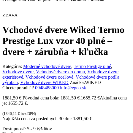
ZĽAVA
Vchodové dvere Wiked Termo
Prestige Lux vzor 40 plné –
dvere + zárubňa + kľučka
Kategória:
Moderné vchodové dvere
,
Termo Prestige plné
,
Vchodové dvere
,
Vchodové dvere do domu
,
Vchodové dvere
exteriérové
,
Vchodové dvere oceľové
,
Vchodové dvere podľa
výrobcu
,
Vchodové dvere WIKED
Značka:
WIKED
Chcete poradiť ?
0948488000
info@egeo.sk
1881,50
€
Pôvodná cena bola: 1881,50 €.
1655,72
€
Aktuálna cena
je: 1655,72 €.
(
1346,11
€
bez DPH)
Najnižšia cena za posledných 30 dní:
1881,50
€
Dostupnosť:
5 - 9 týždňov