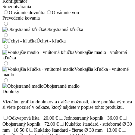
Konfigurátor
Smer otvárania
Otváranie dovnútra
Otváranie von
Prevedenie kovania
Obojstranná kľučka
Úchyt - kľučka
Vonkajšie madlo - vnútorná
kľučka
Vonkajšia kľučka - vnútorné
madlo
Obojstranné madlo
Doplnky
Vizuálnu grafiku doplnkov a ďalšie možnosti, ktoré ponúka výrobca
si viete pozrieť v odkaze, ktorý nájdete v popise tohto produktu.
Odkvapová lišta
+20,00 €
Jednostranný kopník
+36,00 €
Obojstranný kopník
+72,00 €
Kukátko štandard - strieborné Ø 30
mm
+10,50 €
Kukátko štandard - čierne Ø 30 mm
+13,00 €