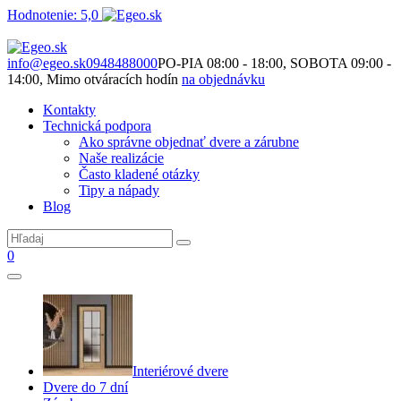
Hodnotenie: 5,0
Nie je to len o produktoch. Je to o priestore, ktorý spolu vytvárame.
info@egeo.sk
0948488000
PO-PIA 08:00 - 18:00, SOBOTA 09:00 -
14:00, Mimo otváracích hodín
na objednávku
Kontakty
Technická podpora
Ako správne objednať dvere a zárubne
Naše realizácie
Často kladené otázky
Tipy a nápady
Blog
0
Interiérové dvere
Dvere do 7 dní