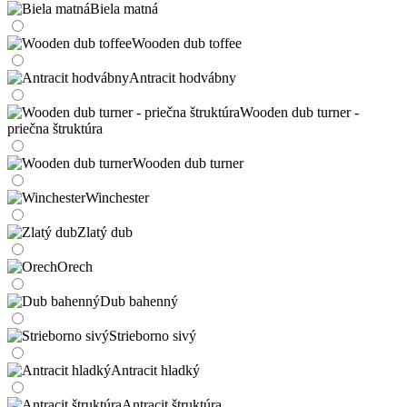
Biela matná
Wooden dub toffee
Antracit hodvábny
Wooden dub turner -
priečna štruktúra
Wooden dub turner
Winchester
Zlatý dub
Orech
Dub bahenný
Strieborno sivý
Antracit hladký
Antracit štruktúra