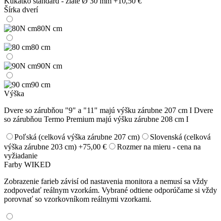
Kukátko štandard - zlaté Ø 30 mm
+10,50 €
Šírka dverí
80N cm
80 cm
90N cm
90 cm
Výška
Dvere so zárubňou "9" a "11" majú výšku zárubne 207 cm I Dvere
so zárubňou Termo Premium majú výšku zárubne 208 cm I
Poľská (celková výška zárubne 207 cm)
Slovenská (celková
výška zárubne 203 cm)
+75,00 €
Rozmer na mieru - cena na
vyžiadanie
Farby WIKED
Zobrazenie farieb závisí od nastavenia monitora a nemusí sa vždy
zodpovedať reálnym vzorkám. Vybrané odtiene odporúčame si vždy
porovnať so vzorkovníkom reálnymi vzorkami.