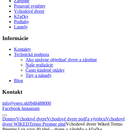
Zárubne
Posuvné systémy
Vchodové dvere
Kľučky
Podlahy
Lamely
Informácie
Kontakty
Technická podpora
Ako správne objednať dvere a zárubne
Naše realizácie
Často kladené otázky
Tipy a nápady
Blog
Kontakt
info@egeo.sk
0948488000
Facebook
Instagram
Domov
Vchodové dvere
Vchodové dvere podľa výrobcu
Vchodové
dvere WIKED
Termo Prestige plné
Vchodové dvere Wiked Termo
Prestige Lux vzor 40 plné – dvere + zárubňa + kľučka