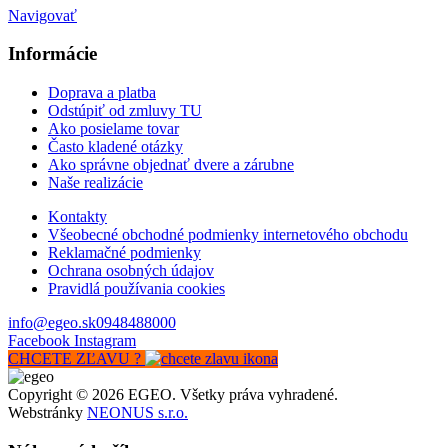
Navigovať
Informácie
Doprava a platba
Odstúpiť od zmluvy TU
Ako posielame tovar
Často kladené otázky
Ako správne objednať dvere a zárubne
Naše realizácie
Kontakty
Všeobecné obchodné podmienky internetového obchodu
Reklamačné podmienky
Ochrana osobných údajov
Pravidlá používania cookies
info@egeo.sk
0948488000
Facebook
Instagram
CHCETE ZĽAVU ?
Copyright © 2026 EGEO. Všetky práva vyhradené.
Webstránky
NEONUS s.r.o.