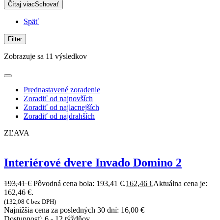
Čítaj viac
Schovať
Späť
Filter
Zobrazuje sa 11 výsledkov
Prednastavené zoradenie
Zoradiť od najnovších
Zoradiť od najlacnejších
Zoradiť od najdrahších
ZĽAVA
Interiérové dvere Invado Domino 2
193,41
€
Pôvodná cena bola: 193,41 €.
162,46
€
Aktuálna cena je:
162,46 €.
(
132,08
€
bez DPH)
Najnižšia cena za posledných 30 dní:
16,00
€
Dostupnosť:
6 - 12 týždňov