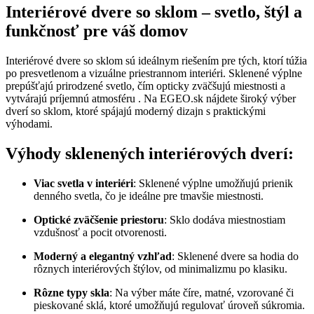
Interiérové dvere so sklom – svetlo, štýl a
funkčnosť pre váš domov
Interiérové dvere so sklom sú ideálnym riešením pre tých, ktorí túžia
po presvetlenom a vizuálne priestrannom interiéri.
Sklenené výplne
prepúšťajú prirodzené svetlo, čím opticky zväčšujú miestnosti a
vytvárajú príjemnú atmosféru
.
Na EGEO.sk nájdete široký výber
dverí so sklom, ktoré spájajú moderný dizajn s praktickými
výhodami.
Výhody sklenených interiérových dverí:
Viac svetla v interiéri
:
Sklenené výplne umožňujú prienik
denného svetla, čo je ideálne pre tmavšie miestnosti.
Optické zväčšenie priestoru
:
Sklo dodáva miestnostiam
vzdušnosť a pocit otvorenosti.
Moderný a elegantný vzhľad
:
Sklenené dvere sa hodia do
rôznych interiérových štýlov, od minimalizmu po klasiku.
Rôzne typy skla
:
Na výber máte číre, matné, vzorované či
pieskované sklá, ktoré umožňujú regulovať úroveň súkromia.