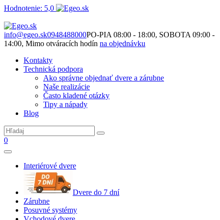
Hodnotenie: 5,0
Nie je to len o produktoch. Je to o priestore, ktorý spolu vytvárame.
info@egeo.sk
0948488000
PO-PIA 08:00 - 18:00, SOBOTA 09:00 -
14:00, Mimo otváracích hodín
na objednávku
Kontakty
Technická podpora
Ako správne objednať dvere a zárubne
Naše realizácie
Často kladené otázky
Tipy a nápady
Blog
0
Interiérové dvere
Dvere do 7 dní
Zárubne
Posuvné systémy
Vchodové dvere