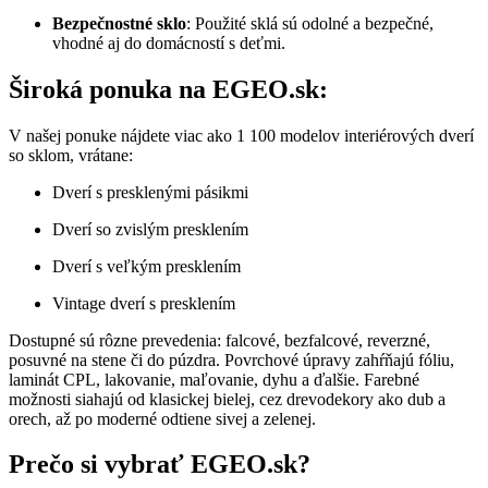
Bezpečnostné sklo
:
Použité sklá sú odolné a bezpečné,
vhodné aj do domácností s deťmi.
Široká ponuka na EGEO.sk:
V našej ponuke nájdete viac ako 1 100 modelov interiérových dverí
so sklom, vrátane:
Dverí s presklenými pásikmi
Dverí so zvislým presklením
Dverí s veľkým presklením
Vintage dverí s presklením
Dostupné sú rôzne prevedenia: falcové, bezfalcové, reverzné,
posuvné na stene či do púzdra.
Povrchové úpravy zahŕňajú fóliu,
laminát CPL, lakovanie, maľovanie, dyhu a ďalšie.
Farebné
možnosti siahajú od klasickej bielej, cez drevodekory ako dub a
orech, až po moderné odtiene sivej a zelenej.
Prečo si vybrať EGEO.sk?