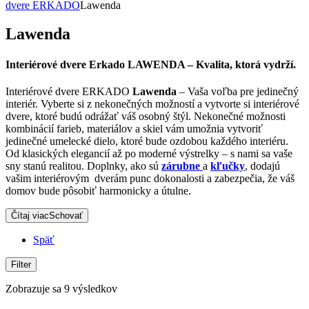
dvere ERKADO
Lawenda
Lawenda
Interiérové dvere Erkado LAWENDA – Kvalita, ktorá vydrží.
Interiérové dvere ERKADO
Lawenda
– Vaša voľba pre jedinečný
interiér. Vyberte si z nekonečných možností a vytvorte si interiérové
dvere, ktoré budú odrážať váš osobný štýl. Nekonečné možnosti
kombinácií farieb, materiálov a skiel vám umožnia vytvoriť
jedinečné umelecké dielo, ktoré bude ozdobou každého interiéru.
Od klasických elegancií až po moderné výstrelky – s nami sa vaše
sny stanú realitou. Doplnky, ako sú
zárubne
a
kľučky
, dodajú
vašim interiérovým dverám punc dokonalosti a zabezpečia, že váš
domov bude pôsobiť harmonicky a útulne.
Čítaj viac
Schovať
Späť
Filter
Zobrazuje sa 9 výsledkov