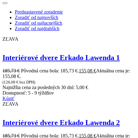
Prednastavené zoradenie
Zoradiť od najnovších
Zoradiť od najlacnejších
Zoradiť od najdrahších
ZĽAVA
Interiérové dvere Erkado Lawenda 1
185,73
€
Pôvodná cena bola: 185,73 €.
155,08
€
Aktuálna cena je:
155,08 €.
(
126,08
€
bez DPH)
Najnižšia cena za posledných 30 dní:
5,00
€
Dostupnosť:
5 - 9 týždňov
Kúpiť
ZĽAVA
Interiérové dvere Erkado Lawenda 2
185,73
€
Pôvodná cena bola: 185,73 €.
155,08
€
Aktuálna cena je: