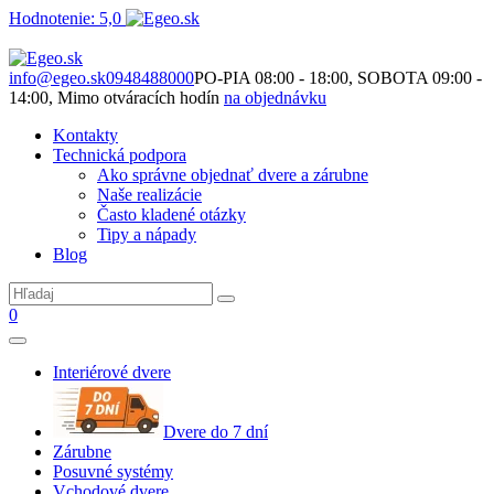
Hodnotenie: 5,0
Nie je to len o produktoch. Je to o priestore, ktorý spolu vytvárame.
info@egeo.sk
0948488000
PO-PIA 08:00 - 18:00, SOBOTA 09:00 -
14:00, Mimo otváracích hodín
na objednávku
Kontakty
Technická podpora
Ako správne objednať dvere a zárubne
Naše realizácie
Často kladené otázky
Tipy a nápady
Blog
0
Interiérové dvere
Dvere do 7 dní
Zárubne
Posuvné systémy
Vchodové dvere