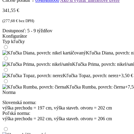
Chcete poradiť ?
0948488000
Ako si vybrať interiérové dvere
341,55
€
(
277,68
€
bez DPH)
Dostupnosť:
5 - 9 týždňov
Konfigurátor
Typ kľučky
Kľučka Diana, povrch: n
Kľučka Prima, povrch: nikel/sat
Kľučka Topaz, povrch: nerez
+3,50 €
Kľučka Rumba, povrch: čierna
+7,5
Norma
Slovenská norma:
výška prechodu = 197 cm, výška staveb. otvoru = 202 cm
Poľská norma:
výška prechodu = 202 cm, výška staveb. otvoru = 206 cm