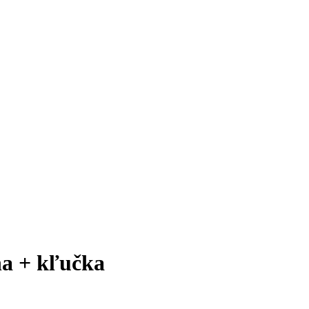
ňa + kľučka