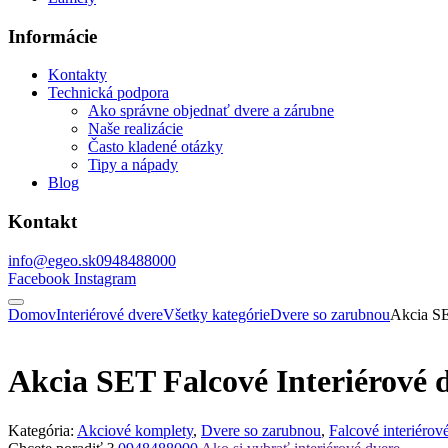
Informácie
Kontakty
Technická podpora
Ako správne objednať dvere a zárubne
Naše realizácie
Často kladené otázky
Tipy a nápady
Blog
Kontakt
info@egeo.sk
0948488000
Facebook
Instagram
Domov
Interiérové dvere
Všetky kategórie
Dvere so zarubnou
Akcia SE
Akcia SET Falcové Interiérové 
Kategória:
Akciové komplety
,
Dvere so zarubnou
,
Falcové interiérov