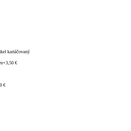
ikel kartáčovaný
én
+3,50 €
0 €