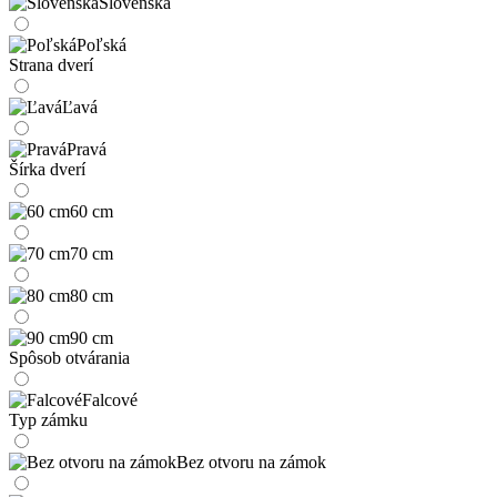
Slovenská
Poľská
Strana dverí
Ľavá
Pravá
Šírka dverí
60 cm
70 cm
80 cm
90 cm
Spôsob otvárania
Falcové
Typ zámku
Bez otvoru na zámok