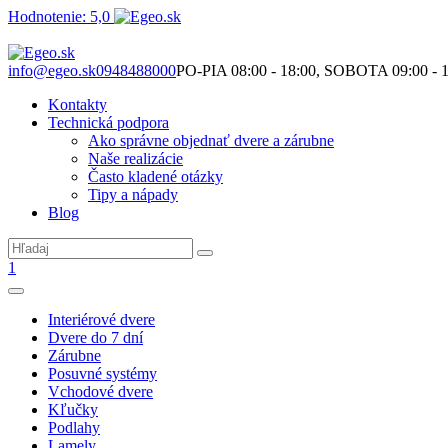
Hodnotenie: 5,0
Nie je to len o produktoch. Je to o priestore, ktorý spolu vytvárame.
info@egeo.sk
0948488000
PO-PIA 08:00 - 18:00, SOBOTA 09:00 - 1
Kontakty
Technická podpora
Ako správne objednať dvere a zárubne
Naše realizácie
Často kladené otázky
Tipy a nápady
Blog
1
Interiérové dvere
Dvere do 7 dní
Zárubne
Posuvné systémy
Vchodové dvere
Kľučky
Podlahy
Lamely