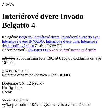
ZĽAVA
Interiérové dvere Invado
Belgatto 4
Kategória:
Belgatto
,
Interiérové dvere
,
Interiérové dvere do bytu
,
Interiérové dvere INVADO
,
Interiérové dvere plné
,
Interiérové
dvere podľa výrobcu
Značka:
INVADO
Chcete poradiť ?
0948488000
Ako si vybrať interiérové dvere
196,49
€
Pôvodná cena bola: 196,49 €.
165,05
€
Aktuálna cena je:
165,05 €.
(
134,19
€
bez DPH)
Najnižšia cena za posledných 30 dní:
16,00
€
Dostupnosť:
6 - 12 týždňov
Konfigurátor
Norma
Slovenská norma:
výška prechodu = 197 cm, výška staveb. otvoru = 202 cm