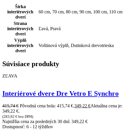
Šírka
interiérových
60 cm, 70 cm, 80 cm, 90 cm, 100 cm, 110 cm
dverí
Strana
interiérových
Ľavá, Pravá
dverí
Výplň
interiérových
Voštinová výplň, Dutinková drevotrieska
dverí
Súvisiace produkty
ZĽAVA
Interiérové dvere Dre Vetro E Synchro
415,74
€
Pôvodná cena bola: 415,74 €.
349,22
€
Aktuálna cena je:
349,22 €.
(
283,92
€
bez DPH)
Najnižšia cena za posledných 30 dní:
349,22
€
Dostupnosť:
6 - 12 týždňov