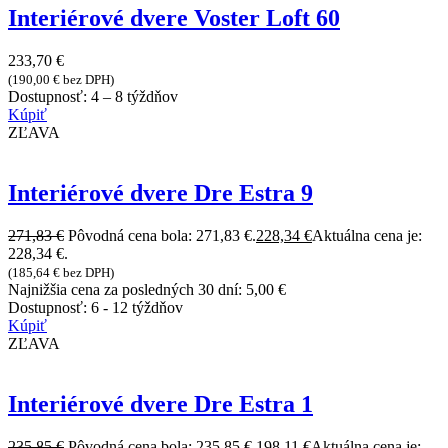
Interiérové dvere Voster Loft 60
233,70
€
(
190,00
€
bez DPH)
Dostupnosť:
4 – 8 týždňov
Kúpiť
ZĽAVA
Interiérové dvere Dre Estra 9
271,83
€
Pôvodná cena bola: 271,83 €.
228,34
€
Aktuálna cena je:
228,34 €.
(
185,64
€
bez DPH)
Najnižšia cena za posledných 30 dní:
5,00
€
Dostupnosť:
6 - 12 týždňov
Kúpiť
ZĽAVA
Interiérové dvere Dre Estra 1
235,85
€
Pôvodná cena bola: 235,85 €.
198,11
€
Aktuálna cena je: