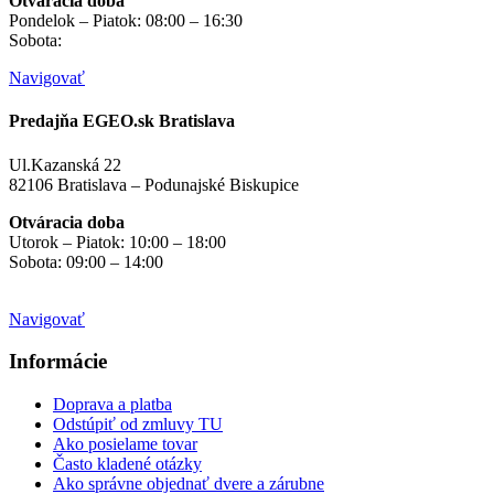
Otváracia doba
Pondelok – Piatok: 08:00 – 16:30
Sobota:
na objednávku
Navigovať
Predajňa EGEO.sk Bratislava
Ul.Kazanská 22
82106 Bratislava – Podunajské Biskupice
Otváracia doba
Utorok – Piatok: 10:00 – 18:00
Sobota: 09:00 – 14:00
Mimo otváracích hodín
na objednávku
Navigovať
Informácie
Doprava a platba
Odstúpiť od zmluvy TU
Ako posielame tovar
Často kladené otázky
Ako správne objednať dvere a zárubne