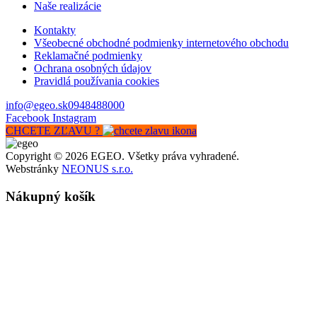
Naše realizácie
Kontakty
Všeobecné obchodné podmienky internetového obchodu
Reklamačné podmienky
Ochrana osobných údajov
Pravidlá používania cookies
info@egeo.sk
0948488000
Facebook
Instagram
CHCETE ZĽAVU ?
Copyright © 2026 EGEO. Všetky práva vyhradené.
Webstránky
NEONUS s.r.o.
Nákupný košík