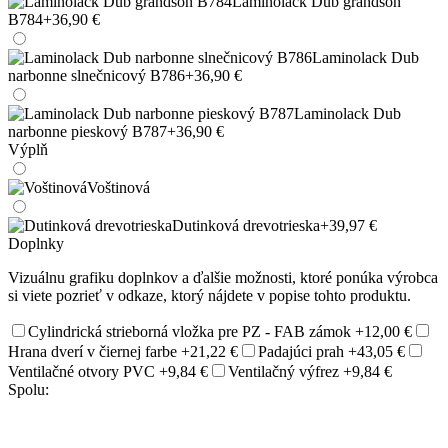
Laminolack Dub grandson
B784
+36,90 €
Laminolack Dub
narbonne slnečnicový B786
+36,90 €
Laminolack Dub
narbonne pieskový B787
+36,90 €
Výplň
Voštinová
Dutinková drevotrieska
+39,97 €
Doplnky
Vizuálnu grafiku doplnkov a ďalšie možnosti, ktoré ponúka výrobca
si viete pozrieť v odkaze, ktorý nájdete v popise tohto produktu.
Cylindrická strieborná vložka pre PZ - FAB zámok
+12,00 €
Hrana dverí v čiernej farbe
+21,22 €
Padajúci prah
+43,05 €
Ventilačné otvory PVC
+9,84 €
Ventilačný výfrez
+9,84 €
Spolu: