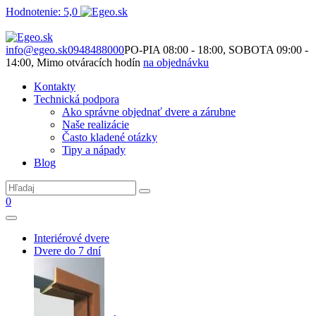
Hodnotenie: 5,0
Nie je to len o produktoch. Je to o priestore, ktorý spolu vytvárame.
info@egeo.sk
0948488000
PO-PIA 08:00 - 18:00, SOBOTA 09:00 -
14:00, Mimo otváracích hodín
na objednávku
Kontakty
Technická podpora
Ako správne objednať dvere a zárubne
Naše realizácie
Často kladené otázky
Tipy a nápady
Blog
0
Interiérové dvere
Dvere do 7 dní