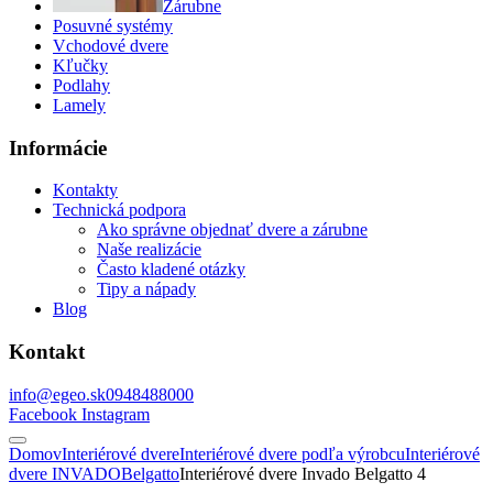
Zárubne
Posuvné systémy
Vchodové dvere
Kľučky
Podlahy
Lamely
Informácie
Kontakty
Technická podpora
Ako správne objednať dvere a zárubne
Naše realizácie
Často kladené otázky
Tipy a nápady
Blog
Kontakt
info@egeo.sk
0948488000
Facebook
Instagram
Domov
Interiérové dvere
Interiérové dvere podľa výrobcu
Interiérové
dvere INVADO
Belgatto
Interiérové dvere Invado Belgatto 4