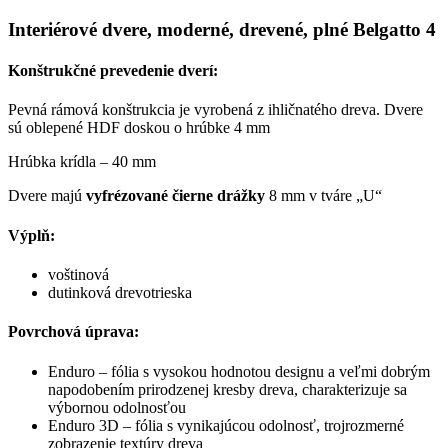
Interiérové dvere, moderné, drevené, plné Belgatto 4
Konštrukčné prevedenie dverí:
Pevná rámová konštrukcia je vyrobená z ihličnatého dreva. Dvere
sú oblepené HDF doskou o hrúbke 4 mm
Hrúbka krídla – 40 mm
Dvere majú
vyfrézované čierne drážky
8 mm v tváre „U“
Výplň:
voštinová
dutinková drevotrieska
Povrchová úprava:
Enduro – fólia s vysokou hodnotou designu a veľmi dobrým
napodobením prirodzenej kresby dreva, charakterizuje sa
výbornou odolnosťou
Enduro 3D – fólia s vynikajúcou odolnosť, trojrozmerné
zobrazenie textúry dreva