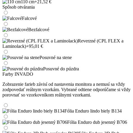
110 cm
+21,52 €
Spôsob otvárania
Falcové
Bezfalcové
Reverzné (CPL FLEX a
Laminolack)
+95,01 €
Posuvné na stene
Posuvné do púzdra
Farby INVADO
Zobrazenie farieb závisí od nastavenia monitora a nemusí sa vždy
zodpovedať reálnym vzorkám. Vybrané odtiene odporúčame si vždy
porovnať so vzorkovníkom reálnymi vzorkami.
Fólia Enduro lindo biely B134
Fólia Enduro dub jesenný B706