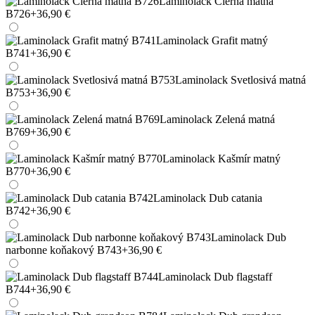
Laminolack Čierna matná
B726
+36,90 €
Laminolack Grafit matný
B741
+36,90 €
Laminolack Svetlosivá matná
B753
+36,90 €
Laminolack Zelená matná
B769
+36,90 €
Laminolack Kašmír matný
B770
+36,90 €
Laminolack Dub catania
B742
+36,90 €
Laminolack Dub
narbonne koňakový B743
+36,90 €
Laminolack Dub flagstaff
B744
+36,90 €