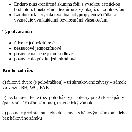
Enduro plus -rozšírená skupina fólií s vysokou estetickou
hodnotou, hmatateľnou textúrou a vynikajúcou odolnosťou
Laminolack – vysokokvalitná polypropylénová fólia sa
vyznačuje vynikajúcimi pevnostnými vlastnosťami
Typ otvárania:
falcové jednokrídlové
bezfalcové jednokrídlové
posuvné na stene jednokrídlové
posuvné do púzdra jednokrídlové
Krídlo zahŕňa:
a) falcové dvere (s polodrážkou) – tri skrutkované závesy – zámok
vo verzii: BB, WC, FAB
b) bezfalcové dvere (bez polodrážky) – otvory pre 2 skryté pánty
(pánty sú súčasťou zárubne), magnetický zámok
c) posuvné pred stenou alebo do steny – s hákovým zámkom alebo
bez hákového zámku