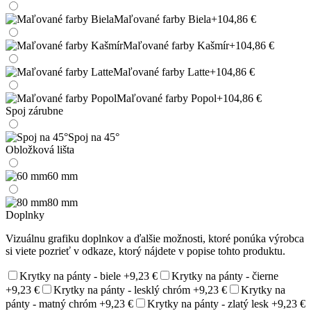
Maľované farby Biela
+104,86 €
Maľované farby Kašmír
+104,86 €
Maľované farby Latte
+104,86 €
Maľované farby Popol
+104,86 €
Spoj zárubne
Spoj na 45°
Obložková lišta
60 mm
80 mm
Doplnky
Vizuálnu grafiku doplnkov a ďalšie možnosti, ktoré ponúka výrobca
si viete pozrieť v odkaze, ktorý nájdete v popise tohto produktu.
Krytky na pánty - biele
+9,23 €
Krytky na pánty - čierne
+9,23 €
Krytky na pánty - lesklý chróm
+9,23 €
Krytky na
pánty - matný chróm
+9,23 €
Krytky na pánty - zlatý lesk
+9,23 €