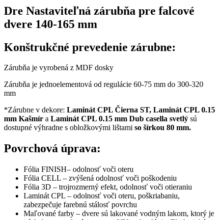
Dre Nastaviteľná zárubňa pre falcové
dvere 140-165 mm
Konštrukčné prevedenie zárubne:
Zárubňa je vyrobená z MDF dosky
Zárubňa je jednoelementová od regulácie 60-75 mm do 300-320
mm
*Zárubne v dekore:
Laminát CPL Čierna ST,
Laminát CPL 0.15
mm Kašmír
a
Laminát CPL 0.15 mm Dub casella
svetlý
sú
dostupné výhradne s obložkovými lištami
so šírkou 80 mm.
Povrchová úprava:
Fólia FINISH– odolnosť voči oteru
Fólia CELL – zvýšená odolnosť voči poškodeniu
Fólia 3D – trojrozmerný efekt, odolnosť voči otieraniu
Laminát CPL – odolnosť voči oteru, poškriabaniu,
zabezpečuje farebnú stálosť povrchu
Maľované farby – dvere sú lakované vodným lakom, ktorý je