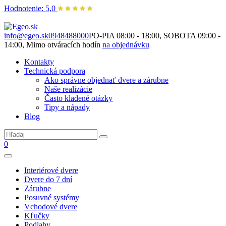
Hodnotenie: 5,0
Nie je to len o produktoch. Je to o priestore, ktorý spolu vytvárame.
info@egeo.sk
0948488000
PO-PIA 08:00 - 18:00, SOBOTA 09:00 -
14:00, Mimo otváracích hodín
na objednávku
Kontakty
Technická podpora
Ako správne objednať dvere a zárubne
Naše realizácie
Často kladené otázky
Tipy a nápady
Blog
0
Interiérové dvere
Dvere do 7 dní
Zárubne
Posuvné systémy
Vchodové dvere
Kľučky
Podlahy