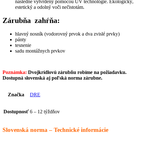
následne vytvrdený pomocou UV technológie. Ekologický,
estetický a odolný voči nečistotám.
Zárubňa zahŕňa:
hlavný nosník (vodorovný prvok a dva zvislé prvky)
pánty
tesnenie
sadu montážnych prvkov
Poznámka:
Dvojkrídlovú zárubňu robíme na požiadavku.
Dostupná slovenská aj poľská norma zárubne.
Značka
DRE
Dostupnosť
6 – 12 týždňov
Slovenská norma – Technické informácie