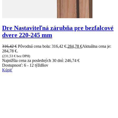
Dre Nastaviteľná zárubňa pre bezfalcové
dvere 220-245 mm
316,42
€
Pôvodná cena bola: 316,42 €.
284,78
€
Aktuálna cena je:
284,78 €.
(
231,53
€
bez DPH)
Najnižšia cena za posledných 30 dní:
246,74
€
Dostupnosť:
6 - 12 týždňov
Kúpiť