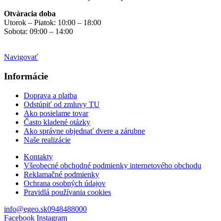
Otváracia doba
Utorok – Piatok: 10:00 – 18:00
Sobota: 09:00 – 14:00
Mimo otváracích hodín
na objednávku
Navigovať
Informácie
Doprava a platba
Odstúpiť od zmluvy TU
Ako posielame tovar
Často kladené otázky
Ako správne objednať dvere a zárubne
Naše realizácie
Kontakty
Všeobecné obchodné podmienky internetového obchodu
Reklamačné podmienky
Ochrana osobných údajov
Pravidlá používania cookies
info@egeo.sk
0948488000
Facebook
Instagram