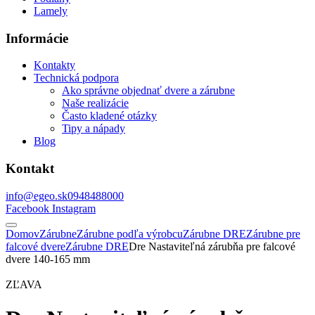
Lamely
Informácie
Kontakty
Technická podpora
Ako správne objednať dvere a zárubne
Naše realizácie
Často kladené otázky
Tipy a nápady
Blog
Kontakt
info@egeo.sk
0948488000
Facebook
Instagram
Domov
Zárubne
Zárubne podľa výrobcu
Zárubne DRE
Zárubne pre
falcové dvere
Zárubne DRE
Dre Nastaviteľná zárubňa pre falcové
dvere 140-165 mm
ZĽAVA