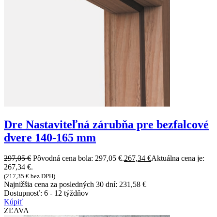
Dre Nastaviteľná zárubňa pre bezfalcové
dvere 140-165 mm
297,05
€
Pôvodná cena bola: 297,05 €.
267,34
€
Aktuálna cena je:
267,34 €.
(
217,35
€
bez DPH)
Najnižšia cena za posledných 30 dní:
231,58
€
Dostupnosť:
6 - 12 týždňov
Kúpiť
ZĽAVA