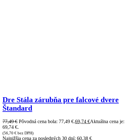
Dre Stála zárubňa pre falcové dvere
Štandard
77,49
€
Pôvodná cena bola: 77,49 €.
69,74
€
Aktuálna cena je:
69,74 €.
(
56,70
€
bez DPH)
Najnižšia cena za posledných 30 dní:
60,38
€