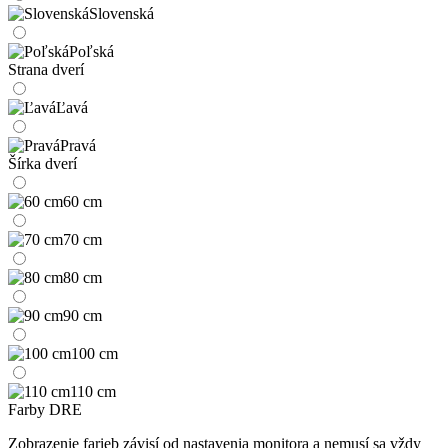
Slovenská
Poľská
Strana dverí
Ľavá
Pravá
Šírka dverí
60 cm
70 cm
80 cm
90 cm
100 cm
110 cm
Farby DRE
Zobrazenie farieb závisí od nastavenia monitora a nemusí sa vždy