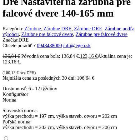
Dre Nastaviteľná zárubňa pre
falcové dvere 140-165 mm
Kategória:
Zárubne
,
Zárubne DRE
,
Zárubne DRE
,
Zárubne podľa
výrobcu
,
Zárubne pre falcové dvere
,
Zárubne pre falcové dvere
Značka:
DRE
Chcete poradiť ?
0948488000
info@egeo.sk
136,84
€
Pôvodná cena bola: 136,84 €.
123,16
€
Aktuálna cena je:
123,16 €.
(
100,13
€
bez DPH)
Najnižšia cena za posledných 30 dní:
106,64
€
Dostupnosť:
6 - 12 týždňov
Konfigurátor
Norma
Slovenská norma:
výška prechodu = 197 cm, výška staveb. otvoru = 202 cm
Poľská norma:
výška prechodu = 202 cm, výška staveb. otvoru = 206 cm