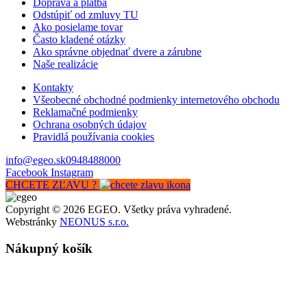
Doprava a platba
Odstúpiť od zmluvy TU
Ako posielame tovar
Často kladené otázky
Ako správne objednať dvere a zárubne
Naše realizácie
Kontakty
Všeobecné obchodné podmienky internetového obchodu
Reklamačné podmienky
Ochrana osobných údajov
Pravidlá používania cookies
info@egeo.sk
0948488000
Facebook
Instagram
CHCETE ZĽAVU ?
Copyright © 2026 EGEO. Všetky práva vyhradené.
Webstránky
NEONUS s.r.o.
Nákupný košík