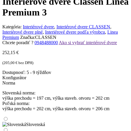
Interiérové dvere Classen Linea
Premium 3
Kategória:
Interiérové dvere
,
Interiérové dvere CLASSEN
,
Interiérové dvere plné
,
Interiérové dvere podľa výrobcu
,
Linea
Premium
Značka:
CLASSEN
Chcete poradiť ?
0948488000
Ako si vybrať interiérové dvere
252,15
€
(
205,00
€
bez DPH)
Dostupnosť:
5 - 9 týždňov
Konfigurátor
Norma
Slovenská norma:
výška prechodu = 197 cm, výška staveb. otvoru = 202 cm
Poľská norma:
výška prechodu = 202 cm, výška staveb. otvoru = 206 cm
Slovenská