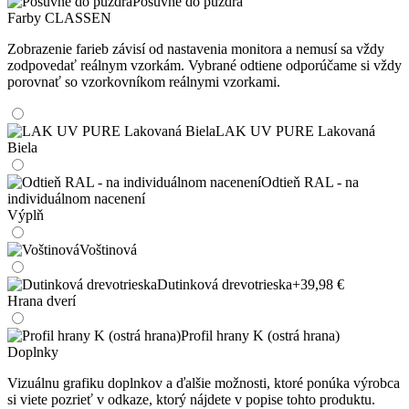
Posuvné do púzdra
Farby CLASSEN
Zobrazenie farieb závisí od nastavenia monitora a nemusí sa vždy
zodpovedať reálnym vzorkám. Vybrané odtiene odporúčame si vždy
porovnať so vzorkovníkom reálnymi vzorkami.
LAK UV PURE Lakovaná
Biela
Odtieň RAL - na
individuálnom nacenení
Výplň
Voštinová
Dutinková drevotrieska
+39,98 €
Hrana dverí
Profil hrany K (ostrá hrana)
Doplnky
Vizuálnu grafiku doplnkov a ďalšie možnosti, ktoré ponúka výrobca
si viete pozrieť v odkaze, ktorý nájdete v popise tohto produktu.