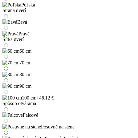
Poľská
Strana dverí
Ľavá
Pravá
Šírka dverí
60 cm
70 cm
80 cm
90 cm
100 cm
+46,12 €
Spôsob otvárania
Falcové
Posuvné na stene