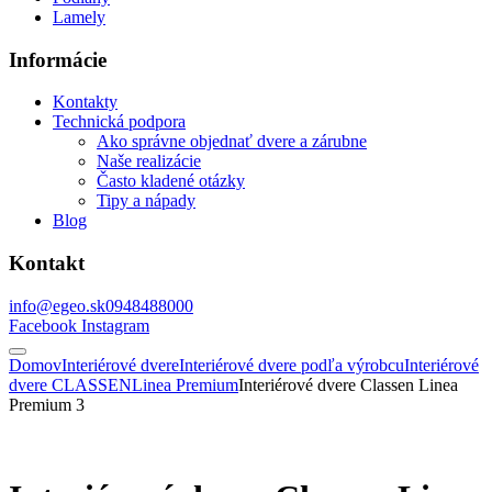
Lamely
Informácie
Kontakty
Technická podpora
Ako správne objednať dvere a zárubne
Naše realizácie
Často kladené otázky
Tipy a nápady
Blog
Kontakt
info@egeo.sk
0948488000
Facebook
Instagram
Domov
Interiérové dvere
Interiérové dvere podľa výrobcu
Interiérové
dvere CLASSEN
Linea Premium
Interiérové dvere Classen Linea
Premium 3