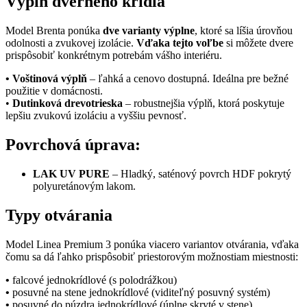
Výplň dverného krídla
Model Brenta ponúka
dve varianty výplne
, ktoré sa líšia úrovňou
odolnosti a zvukovej izolácie.
Vďaka tejto voľbe
si môžete dvere
prispôsobiť konkrétnym potrebám vášho interiéru.
• Voštinová výplň
– ľahká a cenovo dostupná. Ideálna pre bežné
použitie v domácnosti.
•
Dutinková drevotrieska
– robustnejšia výplň, ktorá poskytuje
lepšiu zvukovú izoláciu a vyššiu pevnosť.
Povrchová úprava:
LAK UV PURE
– Hladký, saténový povrch HDF pokrytý
polyuretánovým lakom.
Typy otvárania
Model Linea Premium 3 ponúka viacero variantov otvárania, vďaka
čomu sa dá ľahko prispôsobiť priestorovým možnostiam miestnosti:
•
falcové jednokrídlové (s polodrážkou)
•
posuvné na stene jednokrídlové (viditeľný posuvný systém)
•
posuvné do púzdra jednokrídlové (úplne skryté v stene)