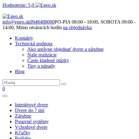
Hodnotenie: 5,0
Nie je to len o produktoch. Je to o priestore, ktorý spolu vytvárame.
info@egeo.sk
0948488000
PO-PIA 08:00 - 18:00, SOBOTA 09:00 -
14:00, Mimo otváracích hodín
na objednávku
Kontakty
Technická podpora
Ako správne objednať dvere a zárubne
Naše realizácie
Často kladené otázky
Tipy a nápady
Blog
0
Interiérové dvere
Dvere do 7 dní
Zárubne
Posuvné systémy
Vchodové dvere
Kľučky
Podlahy