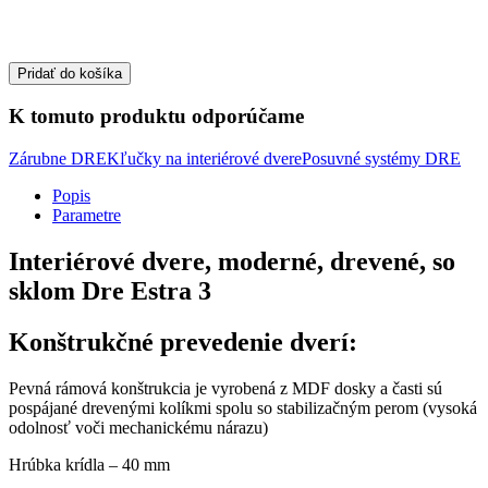
Pridať do košíka
K tomuto produktu odporúčame
Zárubne DRE
Kľučky na interiérové dvere
Posuvné systémy DRE
Popis
Parametre
Interiérové dvere, moderné, drevené, so
sklom Dre Estra 3
Konštrukčné prevedenie dverí:
Pevná rámová konštrukcia je vyrobená z MDF dosky a časti sú
pospájané drevenými kolíkmi spolu so stabilizačným perom (vysoká
odolnosť voči mechanickému nárazu)
Hrúbka krídla – 40 mm