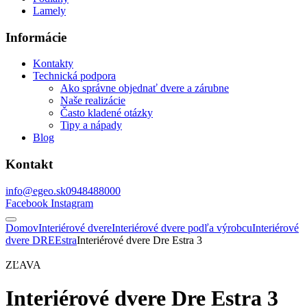
Lamely
Informácie
Kontakty
Technická podpora
Ako správne objednať dvere a zárubne
Naše realizácie
Často kladené otázky
Tipy a nápady
Blog
Kontakt
info@egeo.sk
0948488000
Facebook
Instagram
Domov
Interiérové dvere
Interiérové dvere podľa výrobcu
Interiérové
dvere DRE
Estra
Interiérové dvere Dre Estra 3
ZĽAVA
Interiérové dvere Dre Estra 3