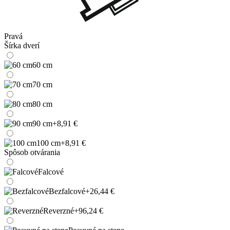
Pravá
Šírka dverí
60 cm
70 cm
80 cm
90 cm
+8,91 €
100 cm
+8,91 €
Spôsob otvárania
Falcové
Bezfalcové
+26,44 €
Reverzné
+96,24 €