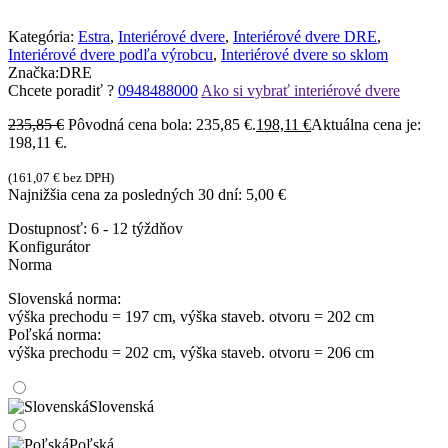
Kategória:
Estra
,
Interiérové dvere
,
Interiérové dvere DRE
,
Interiérové dvere podľa výrobcu
,
Interiérové dvere so sklom
Značka:
DRE
Chcete poradiť ?
0948488000
Ako si vybrať interiérové dvere
235,85
€
Pôvodná cena bola: 235,85 €.
198,11
€
Aktuálna cena je:
198,11 €.
(
161,07
€
bez DPH)
Najnižšia cena za posledných 30 dní:
5,00
€
Dostupnosť:
6 - 12 týždňov
Konfigurátor
Norma
Slovenská norma:
výška prechodu = 197 cm, výška staveb. otvoru = 202 cm
Poľská norma:
výška prechodu = 202 cm, výška staveb. otvoru = 206 cm
Slovenská
Poľská