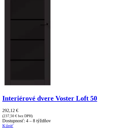
Interiérové dvere Voster Loft 50
292,12
€
(
237,50
€
bez DPH)
Dostupnosť:
4 – 8 týždňov
Kúpiť