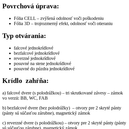
Povrchová úprava:
Fólia CELL – zvýšená odolnosť voči poškodeniu
Fólia 3D – trojrozmerný efekt, odolnosť voči otieraniu
Typ otvárania:
falcové jednokrídlové
bezfalcové jednokrídlové
reverzné jednokrídlové
posuvné na stene jednokrídlové
posuvné do púzdra jednokrídlové
Krídlo zahŕňa:
a) falcové dvere (s polodrážkou) – tri skrutkované závesy – zámok
vo verzii: BB, WC, FAB
b) bezfalcové dvere (bez polodrážky) – otvory pre 2 skryté pánty
(pánty sú súčasťou zárubne), magnetický zámok
c) reverzné dvere
(s polodrážkou) – otvory pre 2 skryté pánty (pánty
sú súčasťou zárubne), magnetický zámok