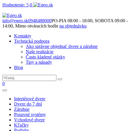
Hodnotenie: 5,0
Nie je to len o produktoch. Je to o priestore, ktorý spolu vytvárame.
info@egeo.sk
0948488000
PO-PIA 08:00 - 18:00, SOBOTA 09:00 -
14:00, Mimo otváracích hodín
na objednávku
Kontakty
Technická podpora
Ako správne objednať dvere a zárubne
Naše realizácie
Často kladené otázky
Tipy a nápady
Blog
0
Interiérové dvere
Dvere do 7 dní
Zárubne
Posuvné systémy
Vchodové dvere
Kľučky
Podlahy