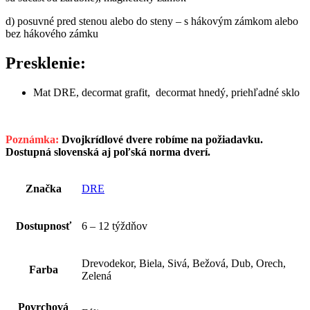
d) posuvné pred stenou alebo do steny – s hákovým zámkom alebo
bez hákového zámku
Presklenie:
Mat DRE, decormat grafit, decormat hnedý, priehľadné sklo
Poznámka:
Dvojkrídlové dvere robíme na požiadavku.
Dostupná slovenská aj poľská norma dverí.
Značka
DRE
Dostupnosť
6 – 12 týždňov
Drevodekor, Biela, Sivá, Bežová, Dub, Orech,
Farba
Zelená
Povrchová