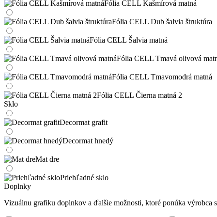
Fólia CELL Kašmírová matná
Fólia CELL Dub šalvia štruktúra
Fólia CELL Šalvia matná
Fólia CELL Tmavá olivová mat
Fólia CELL Tmavomodrá matná
Fólia CELL Čierna matná 2
Sklo
Decormat grafit
Decormat hnedý
Mat dre
Priehľadné sklo
Doplnky
Vizuálnu grafiku doplnkov a ďalšie možnosti, ktoré ponúka výrobca si