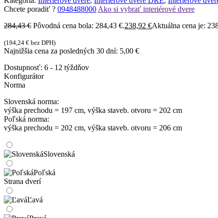
Kategória:
Interiérové dvere
,
Interiérové dvere DRE
,
Interiérové dve
Chcete poradiť ?
0948488000
Ako si vybrať interiérové dvere
284,43
€
Pôvodná cena bola: 284,43 €.
238,92
€
Aktuálna cena je: 238
(
194,24
€
bez DPH)
Najnižšia cena za posledných 30 dní:
5,00
€
Dostupnosť:
6 - 12 týždňov
Konfigurátor
Norma
Slovenská norma:
výška prechodu = 197 cm, výška staveb. otvoru = 202 cm
Poľská norma:
výška prechodu = 202 cm, výška staveb. otvoru = 206 cm
Slovenská
Poľská
Strana dverí
Ľavá