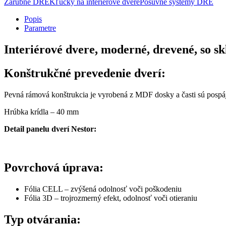
Zárubne DRE
Kľučky na interiérové dvere
Posuvné systémy DRE
Popis
Parametre
Interiérové dvere, moderné, drevené, so s
Konštrukčné prevedenie dverí:
Pevná rámová konštrukcia je vyrobená z MDF dosky a časti sú pospá
Hrúbka krídla – 40 mm
Detail panelu dverí Nestor:
Povrchová úprava:
Fólia CELL – zvýšená odolnosť voči poškodeniu
Fólia 3D – trojrozmerný efekt, odolnosť voči otieraniu
Typ otvárania: