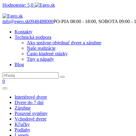
Hodnotenie: 5,0
Nie je to len o produktoch. Je to o priestore, ktorý spolu vytvárame.
info@egeo.sk
0948488000
PO-PIA 08:00 - 18:00, SOBOTA 09:00 - 1
Kontakty
Technická podpora
Ako správne objednať dvere a zárubne
Naše realizácie
Často kladené otázky
Tipy a nápady
Blog
0
Interiérové dvere
Dvere do 7 dní
Zárubne
Posuvné systémy
Vchodové dvere
Kľučky
Podlahy
Lamely