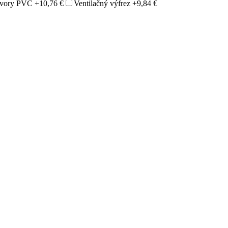
otvory PVC
+10,76 €
Ventilačný výfrez
+9,84 €