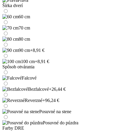
Pravá
Šírka dverí
60 cm
70 cm
80 cm
90 cm
+8,91 €
100 cm
+8,91 €
Spôsob otvárania
Falcové
Bezfalcové
+26,44 €
Reverzné
+96,24 €
Posuvné na stene
Posuvné do púzdra
Farby DRE