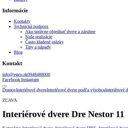
Informácie
Kontakty
Technická podpora
Ako správne objednať dvere a zárubne
Naše realizácie
Často kladené otázky
Tipy a nápady
Blog
Kontakt
info@egeo.sk
0948488000
Facebook
Instagram
Domov
Interiérové dvere
Interiérové dvere podľa výrobcu
Interiérové
ZĽAVA
Interiérové dvere Dre Nestor 11