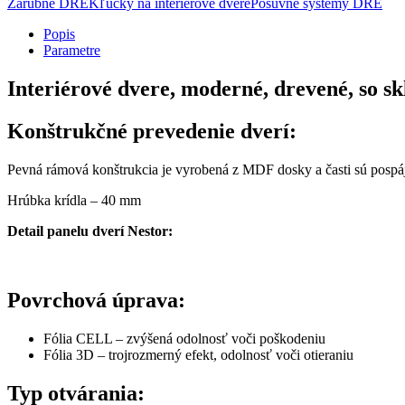
Zárubne DRE
Kľučky na interiérové dvere
Posuvné systémy DRE
Popis
Parametre
Interiérové dvere, moderné, drevené, so s
Konštrukčné prevedenie dverí:
Pevná rámová konštrukcia je vyrobená z MDF dosky a časti sú pospá
Hrúbka krídla – 40 mm
Detail panelu dverí Nestor:
Povrchová úprava:
Fólia CELL – zvýšená odolnosť voči poškodeniu
Fólia 3D – trojrozmerný efekt, odolnosť voči otieraniu
Typ otvárania: