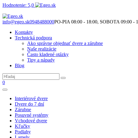
Hodnotenie: 5,0
Nie je to len o produktoch. Je to o priestore, ktorý spolu vytvárame.
info@egeo.sk
0948488000
PO-PIA 08:00 - 18:00, SOBOTA 09:00 - 1
Kontakty
Technická podpora
Ako správne objednať dvere a zárubne
Naše realizácie
Často kladené otázky
Tipy a nápady
Blog
0
Interiérové dvere
Dvere do 7 dní
Zárubne
Posuvné systémy
Vchodové dvere
Kľučky
Podlahy
Lamely