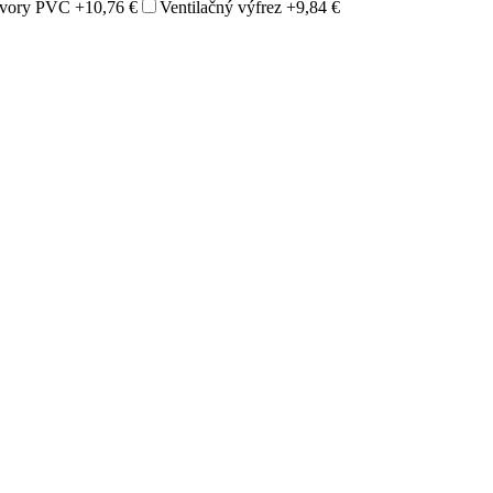
otvory PVC
+10,76 €
Ventilačný výfrez
+9,84 €