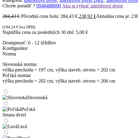
Kategória:
Interiérové dvere
,
Interiérové dvere DRE
,
Interiérové dve
Chcete poradiť ?
0948488000
Ako si vybrať interiérové dvere
284,43
€
Pôvodná cena bola: 284,43 €.
238,92
€
Aktuálna cena je: 238
(
194,24
€
bez DPH)
Najnižšia cena za posledných 30 dní:
5,00
€
Dostupnosť:
6 - 12 týždňov
Konfigurátor
Norma
Slovenská norma:
výška prechodu = 197 cm, výška staveb. otvoru = 202 cm
Poľská norma:
výška prechodu = 202 cm, výška staveb. otvoru = 206 cm
Slovenská
Poľská
Strana dverí
Ľavá