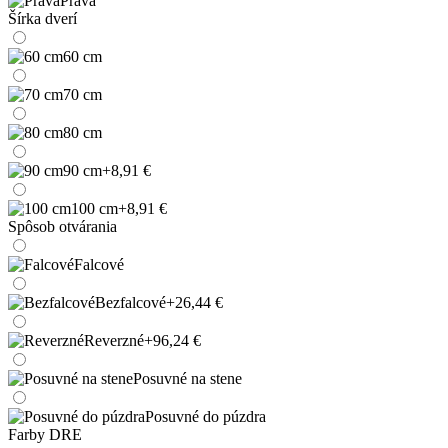
Pravá
Šírka dverí
60 cm
70 cm
80 cm
90 cm
+8,91 €
100 cm
+8,91 €
Spôsob otvárania
Falcové
Bezfalcové
+26,44 €
Reverzné
+96,24 €
Posuvné na stene
Posuvné do púzdra
Farby DRE