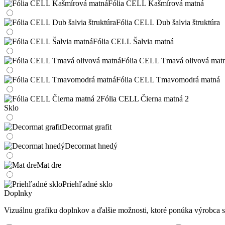
Fólia CELL Kašmírová matná
Fólia CELL Dub šalvia štruktúra
Fólia CELL Šalvia matná
Fólia CELL Tmavá olivová mat
Fólia CELL Tmavomodrá matná
Fólia CELL Čierna matná 2
Sklo
Decormat grafit
Decormat hnedý
Mat dre
Priehľadné sklo
Doplnky
Vizuálnu grafiku doplnkov a ďalšie možnosti, ktoré ponúka výrobca si