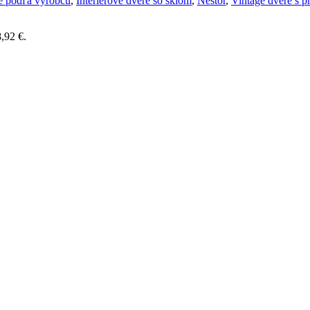
re podľa výrobcu
,
Interiérové dvere so sklom
,
Nestor
,
Vintage dvere s p
,92 €.