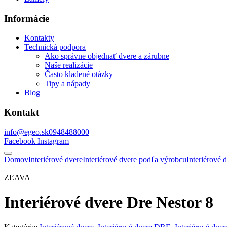
Informácie
Kontakty
Technická podpora
Ako správne objednať dvere a zárubne
Naše realizácie
Často kladené otázky
Tipy a nápady
Blog
Kontakt
info@egeo.sk
0948488000
Facebook
Instagram
Domov
Interiérové dvere
Interiérové dvere podľa výrobcu
Interiérové
ZĽAVA
Interiérové dvere Dre Nestor 8