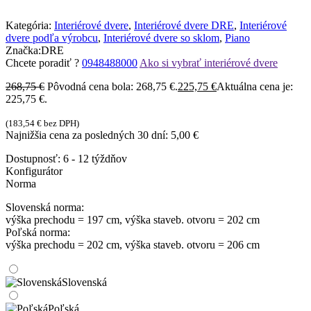
Kategória:
Interiérové dvere
,
Interiérové dvere DRE
,
Interiérové
dvere podľa výrobcu
,
Interiérové dvere so sklom
,
Piano
Značka:
DRE
Chcete poradiť ?
0948488000
Ako si vybrať interiérové dvere
268,75
€
Pôvodná cena bola: 268,75 €.
225,75
€
Aktuálna cena je:
225,75 €.
(
183,54
€
bez DPH)
Najnižšia cena za posledných 30 dní:
5,00
€
Dostupnosť:
6 - 12 týždňov
Konfigurátor
Norma
Slovenská norma:
výška prechodu = 197 cm, výška staveb. otvoru = 202 cm
Poľská norma:
výška prechodu = 202 cm, výška staveb. otvoru = 206 cm
Slovenská
Poľská