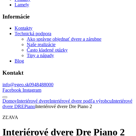
Lamely
Informácie
Kontakty
Technická podpora
Ako správne objednať dvere a zárubne
Naše realizácie
Často kladené otázky
Tipy a nápady
Blog
Kontakt
info@egeo.sk
0948488000
Facebook
Instagram
Domov
Interiérové dvere
Interiérové dvere podľa výrobcu
Interiérové
dvere DRE
Piano
Interiérové dvere Dre Piano 2
ZĽAVA
Interiérové dvere Dre Piano 2