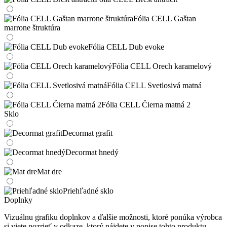
Fólia CELL Gaštan
marrone štruktúra
Fólia CELL Dub evoke
Fólia CELL Orech karamelový
Fólia CELL Svetlosivá matná
Fólia CELL Čierna matná 2
Sklo
Decormat grafit
Decormat hnedý
Mat dre
Priehľadné sklo
Doplnky
Vizuálnu grafiku doplnkov a ďalšie možnosti, ktoré ponúka výrobca
si viete pozrieť v odkaze, ktorý nájdete v popise tohto produktu.