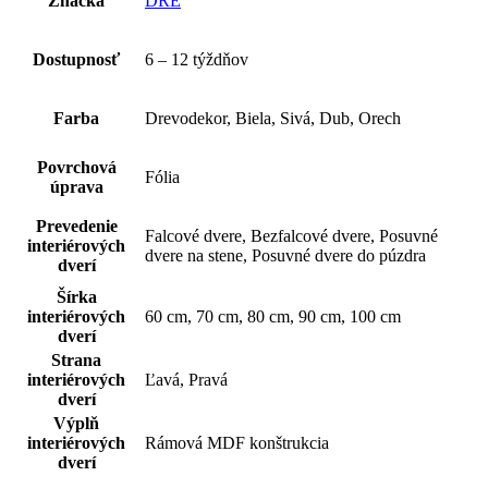
Značka
DRE
Dostupnosť
6 – 12 týždňov
Farba
Drevodekor, Biela, Sivá, Dub, Orech
Povrchová
Fólia
úprava
Prevedenie
Falcové dvere, Bezfalcové dvere, Posuvné
interiérových
dvere na stene, Posuvné dvere do púzdra
dverí
Šírka
interiérových
60 cm, 70 cm, 80 cm, 90 cm, 100 cm
dverí
Strana
interiérových
Ľavá, Pravá
dverí
Výplň
interiérových
Rámová MDF konštrukcia
dverí