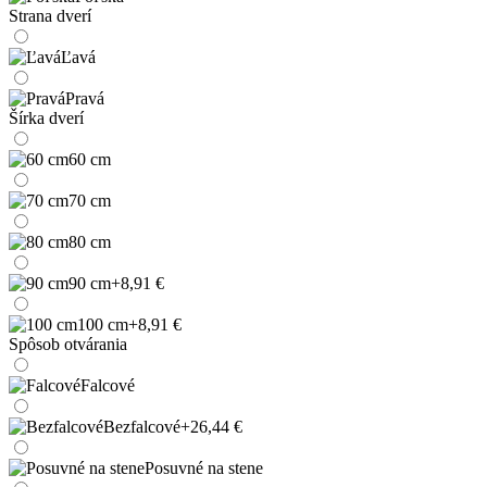
Strana dverí
Ľavá
Pravá
Šírka dverí
60 cm
70 cm
80 cm
90 cm
+8,91 €
100 cm
+8,91 €
Spôsob otvárania
Falcové
Bezfalcové
+26,44 €
Posuvné na stene