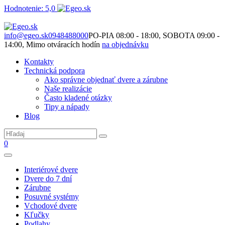
Hodnotenie: 5,0
Nie je to len o produktoch. Je to o priestore, ktorý spolu vytvárame.
info@egeo.sk
0948488000
PO-PIA 08:00 - 18:00, SOBOTA 09:00 -
14:00, Mimo otváracích hodín
na objednávku
Kontakty
Technická podpora
Ako správne objednať dvere a zárubne
Naše realizácie
Často kladené otázky
Tipy a nápady
Blog
0
Interiérové dvere
Dvere do 7 dní
Zárubne
Posuvné systémy
Vchodové dvere
Kľučky
Podlahy