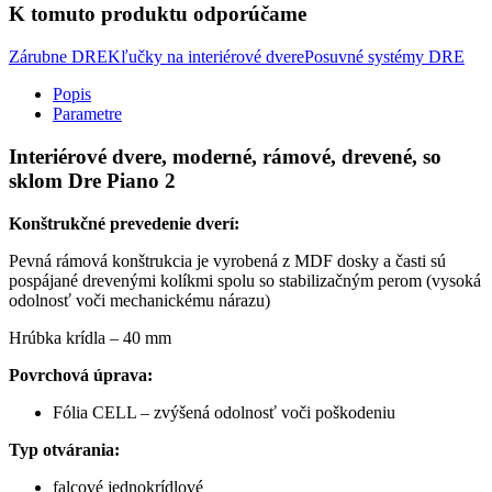
K tomuto produktu odporúčame
Zárubne DRE
Kľučky na interiérové dvere
Posuvné systémy DRE
Popis
Parametre
Interiérové dvere, moderné, rámové, drevené, so
sklom Dre Piano 2
Konštrukčné prevedenie dverí:
Pevná rámová konštrukcia je vyrobená z MDF dosky a časti sú
pospájané drevenými kolíkmi spolu so stabilizačným perom (vysoká
odolnosť voči mechanickému nárazu)
Hrúbka krídla – 40 mm
Povrchová úprava:
Fólia CELL – zvýšená odolnosť voči poškodeniu
Typ otvárania:
falcové jednokrídlové