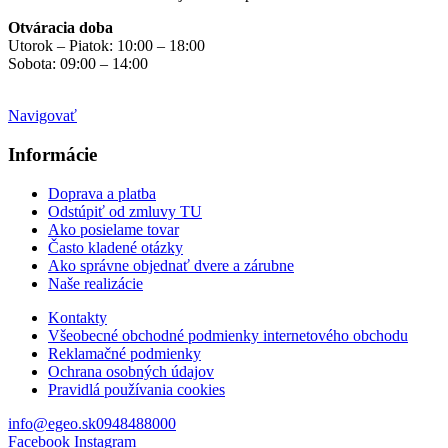
Otváracia doba
Utorok – Piatok: 10:00 – 18:00
Sobota: 09:00 – 14:00
Mimo otváracích hodín
na objednávku
Navigovať
Informácie
Doprava a platba
Odstúpiť od zmluvy TU
Ako posielame tovar
Často kladené otázky
Ako správne objednať dvere a zárubne
Naše realizácie
Kontakty
Všeobecné obchodné podmienky internetového obchodu
Reklamačné podmienky
Ochrana osobných údajov
Pravidlá používania cookies
info@egeo.sk
0948488000
Facebook
Instagram