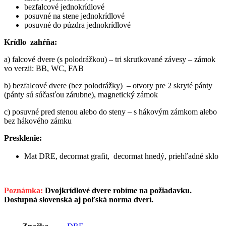
bezfalcové jednokrídlové
posuvné na stene jednokrídlové
posuvné do púzdra jednokrídlové
Krídlo zahŕňa:
a) falcové dvere (s polodrážkou) – tri skrutkované závesy – zámok
vo verzii: BB, WC, FAB
b) bezfalcové dvere (bez polodrážky) – otvory pre 2 skryté pánty
(pánty sú súčasťou zárubne), magnetický zámok
c) posuvné pred stenou alebo do steny – s hákovým zámkom alebo
bez hákového zámku
Presklenie:
Mat DRE, decormat grafit, decormat hnedý, priehľadné sklo
Poznámka:
Dvojkrídlové dvere robíme na požiadavku.
Dostupná slovenská aj poľská norma dverí.