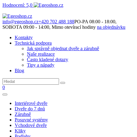
Hodnocení: 5,0
Není to jen o produktech. Je to o prostoru, který spolu vytváříme.
info@egeoshop.cz
+420 702 488 188
PO-PA 08:00 - 18:00,
SOBOTA 09:00 - 14:00, Mimo otevírací hodiny
na objednávku
Kontakty
Technická podpora
Jak správně objednat dveře a zárubně
Naše realizace
Často kladené dotazy
Tipy a nápady
Blog
0
Interiérové dveře
Dveře do 7 dnů
Zárubně
Posuvné systémy
Vchodové dveře
Kliky
Podlahy