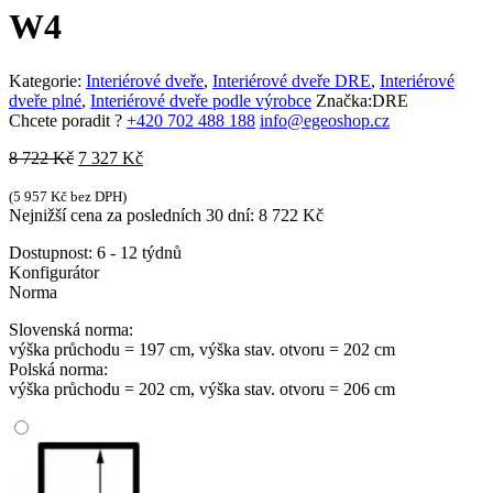
W4
Kategorie:
Interiérové dveře
,
Interiérové dveře DRE
,
Interiérové
dveře plné
,
Interiérové dveře podle výrobce
Značka:
DRE
Chcete poradit ?
+420 702 488 188
info@egeoshop.cz
Původní
Aktuální
8 722
Kč
7 327
Kč
cena
cena
byla:
je:
(
5 957
Kč
bez DPH)
Nejnižší cena za posledních 30 dní:
8 722
Kč
8
7
722 Kč.
327 Kč.
Dostupnost:
6 - 12 týdnů
Konfigurátor
Norma
Slovenská norma:
výška průchodu = 197 cm, výška stav. otvoru = 202 cm
Polská norma:
výška průchodu = 202 cm, výška stav. otvoru = 206 cm