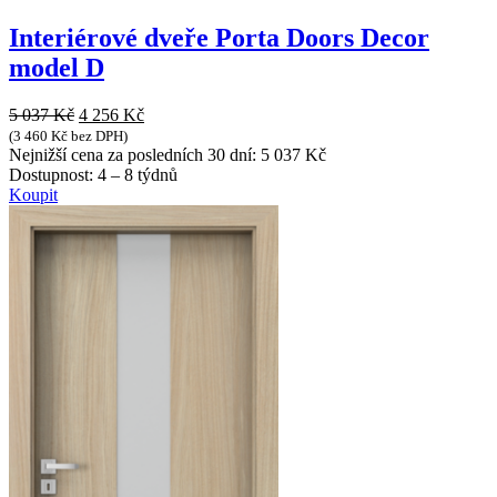
Interiérové dveře Porta Doors Decor
model D
Původní
Aktuální
5 037
Kč
4 256
Kč
cena
cena
(
3 460
Kč
bez DPH)
byla:
je:
Nejnižší cena za posledních 30 dní:
5 037
Kč
5
4
Dostupnost:
4 – 8 týdnů
037 Kč.
256 Kč.
Koupit