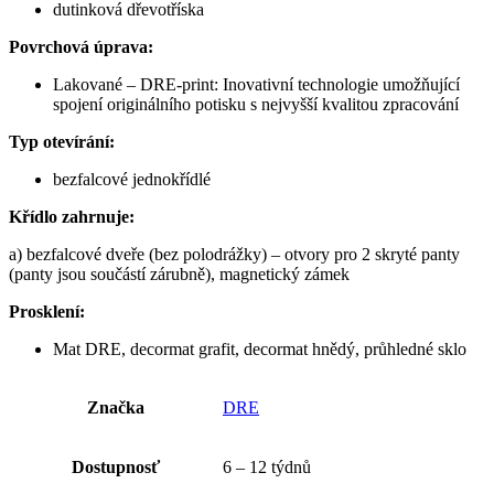
dutinková dřevotříska
Povrchová úprava:
Lakované – DRE-print: Inovativní technologie umožňující
spojení originálního potisku s nejvyšší kvalitou zpracování
Typ otevírání:
bezfalcové jednokřídlé
Křídlo zahrnuje:
a) bezfalcové dveře (bez polodrážky) – otvory pro 2 skryté panty
(panty jsou součástí zárubně), magnetický zámek
Prosklení:
Mat DRE, decormat grafit, decormat hnědý, průhledné sklo
Značka
DRE
Dostupnosť
6 – 12 týdnů