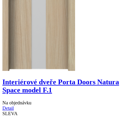
Interiérové dveře Porta Doors Natura
Space model F.1
Na objednávku
Detail
SLEVA