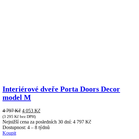
Interiérové dveře Porta Doors Decor
model M
Původní
Aktuální
4 797
Kč
4 053
Kč
cena
cena
(
3 295
Kč
bez DPH)
byla:
je:
Nejnižší cena za posledních 30 dní:
4 797
Kč
4
4
Dostupnost:
4 – 8 týdnů
797 Kč.
053 Kč.
Koupit