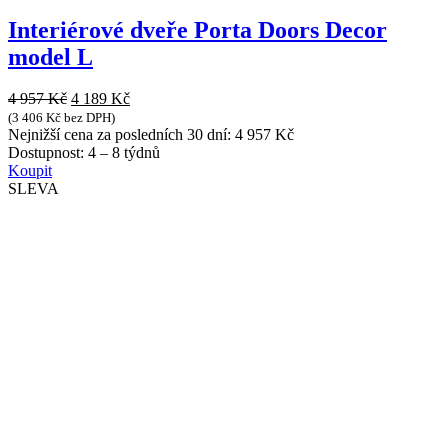
Interiérové dveře Porta Doors Decor
model L
Původní
Aktuální
4 957
Kč
4 189
Kč
cena
cena
(
3 406
Kč
bez DPH)
byla:
je:
Nejnižší cena za posledních 30 dní:
4 957
Kč
4
4
Dostupnost:
4 – 8 týdnů
957 Kč.
189 Kč.
Koupit
SLEVA