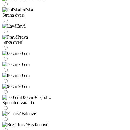
Poľská
Strana dverí
Ľavá
Pravá
Šírka dverí
60 cm
70 cm
80 cm
90 cm
100 cm
+17,53 €
Spôsob otvárania
Falcové
Bezfalcové