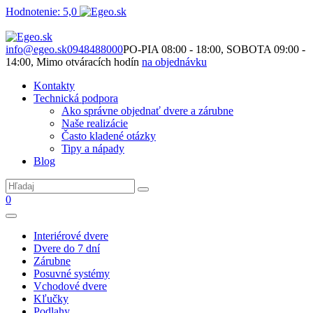
Hodnotenie: 5,0
Nie je to len o produktoch. Je to o priestore, ktorý spolu vytvárame.
info@egeo.sk
0948488000
PO-PIA 08:00 - 18:00, SOBOTA 09:00 -
14:00, Mimo otváracích hodín
na objednávku
Kontakty
Technická podpora
Ako správne objednať dvere a zárubne
Naše realizácie
Často kladené otázky
Tipy a nápady
Blog
0
Interiérové dvere
Dvere do 7 dní
Zárubne
Posuvné systémy
Vchodové dvere
Kľučky
Podlahy