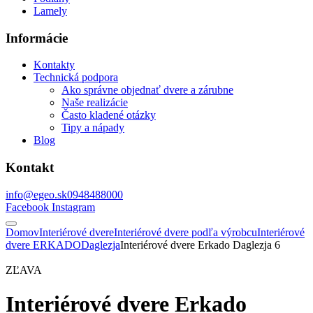
Lamely
Informácie
Kontakty
Technická podpora
Ako správne objednať dvere a zárubne
Naše realizácie
Často kladené otázky
Tipy a nápady
Blog
Kontakt
info@egeo.sk
0948488000
Facebook
Instagram
Domov
Interiérové dvere
Interiérové dvere podľa výrobcu
Interiérové
dvere ERKADO
Daglezja
Interiérové dvere Erkado Daglezja 6
ZĽAVA
Interiérové dvere Erkado