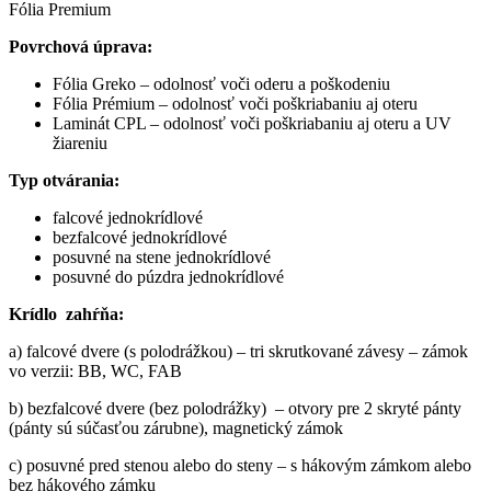
Fólia Premium
Povrchová úprava:
Fólia Greko – odolnosť voči oderu a poškodeniu
Fólia Prémium – odolnosť voči poškriabaniu aj oteru
Laminát CPL – odolnosť voči poškriabaniu aj oteru a UV
žiareniu
Typ otvárania:
falcové jednokrídlové
bezfalcové jednokrídlové
posuvné na stene jednokrídlové
posuvné do púzdra jednokrídlové
Krídlo zahŕňa:
a) falcové dvere (s polodrážkou) – tri skrutkované závesy – zámok
vo verzii: BB, WC, FAB
b) bezfalcové dvere (bez polodrážky) – otvory pre 2 skryté pánty
(pánty sú súčasťou zárubne), magnetický zámok
c) posuvné pred stenou alebo do steny – s hákovým zámkom alebo
bez hákového zámku