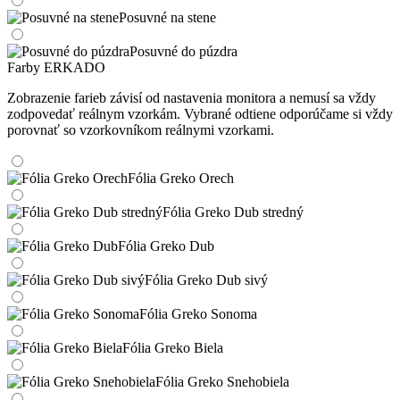
Posuvné na stene
Posuvné do púzdra
Farby ERKADO
Zobrazenie farieb závisí od nastavenia monitora a nemusí sa vždy
zodpovedať reálnym vzorkám. Vybrané odtiene odporúčame si vždy
porovnať so vzorkovníkom reálnymi vzorkami.
Fólia Greko Orech
Fólia Greko Dub stredný
Fólia Greko Dub
Fólia Greko Dub sivý
Fólia Greko Sonoma
Fólia Greko Biela
Fólia Greko Snehobiela