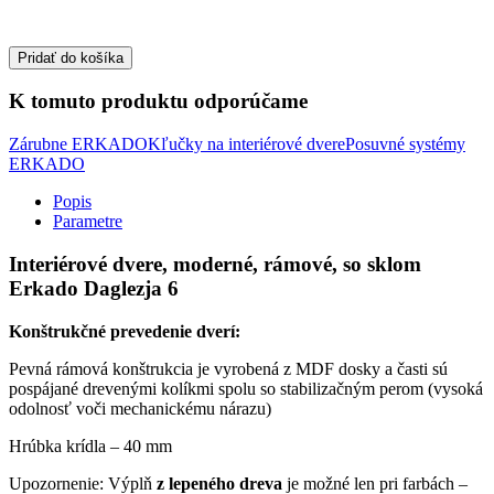
Pridať do košíka
K tomuto produktu odporúčame
Zárubne ERKADO
Kľučky na interiérové dvere
Posuvné systémy
ERKADO
Popis
Parametre
Interiérové dvere, moderné, rámové, so sklom
Erkado Daglezja 6
Konštrukčné prevedenie dverí:
Pevná rámová konštrukcia je vyrobená z MDF dosky a časti sú
pospájané drevenými kolíkmi spolu so stabilizačným perom (vysoká
odolnosť voči mechanickému nárazu)
Hrúbka krídla – 40 mm
Upozornenie: Výplň
z lepeného dreva
je možné len pri farbách –