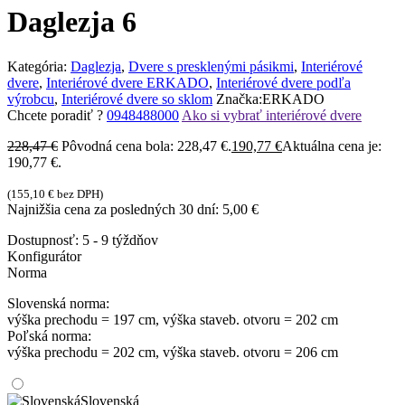
Daglezja 6
Kategória:
Daglezja
,
Dvere s presklenými pásikmi
,
Interiérové
dvere
,
Interiérové dvere ERKADO
,
Interiérové dvere podľa
výrobcu
,
Interiérové dvere so sklom
Značka:
ERKADO
Chcete poradiť ?
0948488000
Ako si vybrať interiérové dvere
228,47
€
Pôvodná cena bola: 228,47 €.
190,77
€
Aktuálna cena je:
190,77 €.
(
155,10
€
bez DPH)
Najnižšia cena za posledných 30 dní:
5,00
€
Dostupnosť:
5 - 9 týždňov
Konfigurátor
Norma
Slovenská norma:
výška prechodu = 197 cm, výška staveb. otvoru = 202 cm
Poľská norma:
výška prechodu = 202 cm, výška staveb. otvoru = 206 cm
Slovenská