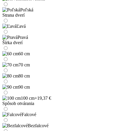
Poľská
Strana dverí
Ľavá
Pravá
Šírka dverí
60 cm
70 cm
80 cm
90 cm
100 cm
+19,37 €
Spôsob otvárania
Falcové
Bezfalcové