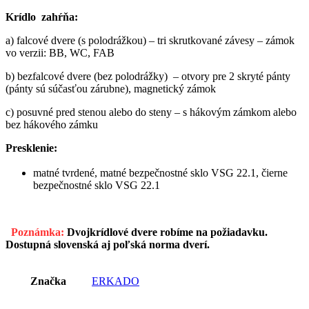
Krídlo zahŕňa:
a) falcové dvere (s polodrážkou) – tri skrutkované závesy – zámok
vo verzii: BB, WC, FAB
b) bezfalcové dvere (bez polodrážky) – otvory pre 2 skryté pánty
(pánty sú súčasťou zárubne), magnetický zámok
c) posuvné pred stenou alebo do steny – s hákovým zámkom alebo
bez hákového zámku
Presklenie:
matné tvrdené, matné bezpečnostné sklo VSG 22.1, čierne
bezpečnostné sklo VSG 22.1
Poznámka:
Dvojkrídlové dvere robíme na požiadavku.
Dostupná slovenská aj poľská norma dverí.
Značka
ERKADO