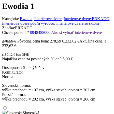
Ewodia 1
Kategória:
Ewodia
,
Interiérové dvere
,
Interiérové dvere ERKADO
,
Interiérové dvere podľa výrobcu
,
Interiérové dvere so sklom
Značka:
ERKADO
Chcete poradiť ?
0948488000
Ako si vybrať interiérové dvere
278,59
€
Pôvodná cena bola: 278,59 €.
232,62
€
Aktuálna cena je:
232,62 €.
(
189,12
€
bez DPH)
Najnižšia cena za posledných 30 dní:
5,00
€
Dostupnosť:
5 - 9 týždňov
Konfigurátor
Norma
Slovenská norma:
výška prechodu = 197 cm, výška staveb. otvoru = 202 cm
Poľská norma:
výška prechodu = 202 cm, výška staveb. otvoru = 206 cm
Slovenská