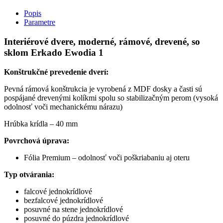
Popis
Parametre
Interiérové dvere, moderné, rámové, drevené, so
sklom Erkado Ewodia 1
Konštrukčné prevedenie dverí:
Pevná rámová konštrukcia je vyrobená z MDF dosky a časti sú
pospájané drevenými kolíkmi spolu so stabilizačným perom (vysoká
odolnosť voči mechanickému nárazu)
Hrúbka krídla – 40 mm
Povrchová úprava:
Fólia Premium – odolnosť voči poškriabaniu aj oteru
Typ otvárania:
falcové jednokrídlové
bezfalcové jednokrídlové
posuvné na stene jednokrídlové
posuvné do púzdra jednokrídlové