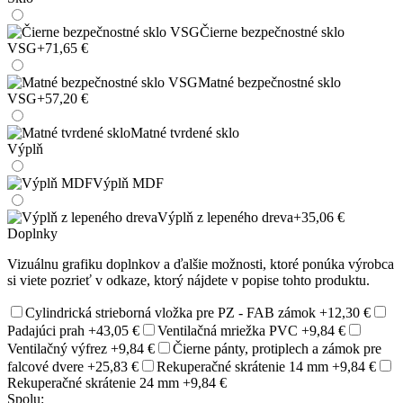
Čierne bezpečnostné sklo
VSG
+71,65 €
Matné bezpečnostné sklo
VSG
+57,20 €
Matné tvrdené sklo
Výplň
Výplň MDF
Výplň z lepeného dreva
+35,06 €
Doplnky
Vizuálnu grafiku doplnkov a ďalšie možnosti, ktoré ponúka výrobca
si viete pozrieť v odkaze, ktorý nájdete v popise tohto produktu.
Cylindrická strieborná vložka pre PZ - FAB zámok
+12,30 €
Padajúci prah
+43,05 €
Ventilačná mriežka PVC
+9,84 €
Ventilačný výfrez
+9,84 €
Čierne pánty, protiplech a zámok pre
falcové dvere
+25,83 €
Rekuperačné skrátenie 14 mm
+9,84 €
Rekuperačné skrátenie 24 mm
+9,84 €
Spolu: