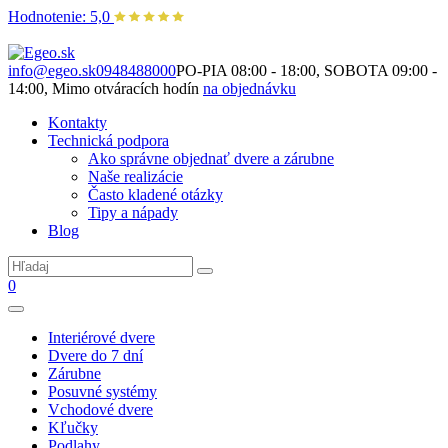
Hodnotenie: 5,0
Nie je to len o produktoch. Je to o priestore, ktorý spolu vytvárame.
info@egeo.sk
0948488000
PO-PIA 08:00 - 18:00, SOBOTA 09:00 -
14:00, Mimo otváracích hodín
na objednávku
Kontakty
Technická podpora
Ako správne objednať dvere a zárubne
Naše realizácie
Často kladené otázky
Tipy a nápady
Blog
0
Interiérové dvere
Dvere do 7 dní
Zárubne
Posuvné systémy
Vchodové dvere
Kľučky
Podlahy