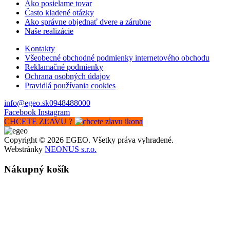
Ako posielame tovar
Často kladené otázky
Ako správne objednať dvere a zárubne
Naše realizácie
Kontakty
Všeobecné obchodné podmienky internetového obchodu
Reklamačné podmienky
Ochrana osobných údajov
Pravidlá používania cookies
info@egeo.sk
0948488000
Facebook
Instagram
CHCETE ZĽAVU ?
Copyright © 2026 EGEO. Všetky práva vyhradené.
Webstránky
NEONUS s.r.o.
Nákupný košík