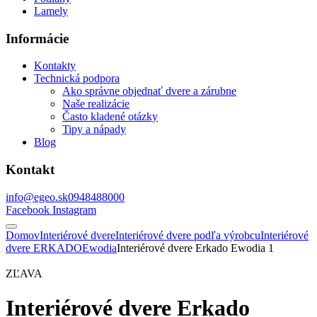
Lamely
Informácie
Kontakty
Technická podpora
Ako správne objednať dvere a zárubne
Naše realizácie
Často kladené otázky
Tipy a nápady
Blog
Kontakt
info@egeo.sk
0948488000
Facebook
Instagram
Domov
Interiérové dvere
Interiérové dvere podľa výrobcu
Interiérové
dvere ERKADO
Ewodia
Interiérové dvere Erkado Ewodia 1
ZĽAVA
Interiérové dvere Erkado