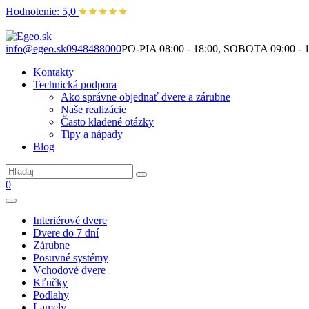
Hodnotenie: 5,0
Nie je to len o produktoch. Je to o priestore, ktorý spolu vytvárame.
info@egeo.sk
0948488000
PO-PIA 08:00 - 18:00, SOBOTA 09:00 - 1
Kontakty
Technická podpora
Ako správne objednať dvere a zárubne
Naše realizácie
Často kladené otázky
Tipy a nápady
Blog
0
Interiérové dvere
Dvere do 7 dní
Zárubne
Posuvné systémy
Vchodové dvere
Kľučky
Podlahy
Lamely