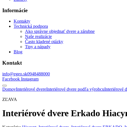
Informácie
Kontakty
Technická podpora
Ako správne objednať dvere a zárubne
Naše realizácie
Často kladené otázky
Tipy a nápady
Blog
Kontakt
info@egeo.sk
0948488000
Facebook
Instagram
Domov
Interiérové dvere
Interiérové dvere podľa výrobcu
Interiérov
ZĽAVA
Interiérové dvere Erkado Hiacy