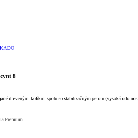
ERKADO
cynt 8
jané drevenými kolíkmi spolu so stabilizačným perom (vysoká odolno
ólia Premium