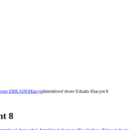
é dvere ERKADO
Hiacynt
Interiérové dvere Erkado Hiacynt 8
nt 8