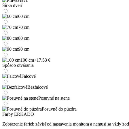
Pravá
Šírka dverí
60 cm
70 cm
80 cm
90 cm
100 cm
+17,53 €
Spôsob otvárania
Falcové
Bezfalcové
Posuvné na stene
Posuvné do púzdra
Farby ERKADO
Zobrazenie farieb závisí od nastavenia monitora a nemusí sa vždy 