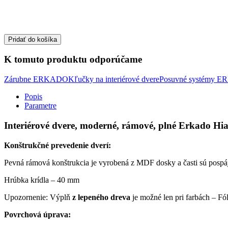
Pridať do košíka
K tomuto produktu odporúčame
Zárubne ERKADO
Kľučky na interiérové dvere
Posuvné systémy 
Popis
Parametre
Interiérové dvere, moderné, rámové, plné Erkado Hia
Konštrukčné prevedenie dverí:
Pevná rámová konštrukcia je vyrobená z MDF dosky a časti sú pospá
Hrúbka krídla – 40 mm
Upozornenie: Výplň
z lepeného dreva
je možné len pri farbách – F
Povrchová úprava: