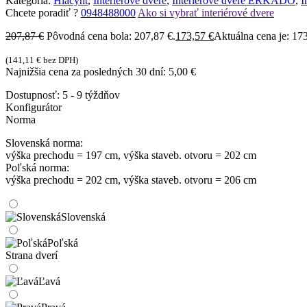
Kategória:
Hiacynt
,
Interiérové dvere
,
Interiérové dvere ERKADO
,
I
Chcete poradiť ?
0948488000
Ako si vybrať interiérové dvere
207,87
€
Pôvodná cena bola: 207,87 €.
173,57
€
Aktuálna cena je: 173
(
141,11
€
bez DPH)
Najnižšia cena za posledných 30 dní:
5,00
€
Dostupnosť:
5 - 9 týždňov
Konfigurátor
Norma
Slovenská norma:
výška prechodu = 197 cm, výška staveb. otvoru = 202 cm
Poľská norma:
výška prechodu = 202 cm, výška staveb. otvoru = 206 cm
Slovenská
Poľská
Strana dverí
Ľavá