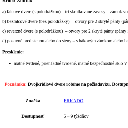
Krídlo zahŕňa:
a) falcové dvere (s polodrážkou) – tri skrutkované závesy – zámok 
b) bezfalcové dvere (bez polodrážky) – otvory pre 2 skryté pánty (p
c) reverzné dvere (s polodrážkou) – otvory pre 2 skryté pánty (pánt
d) posuvné pred stenou alebo do steny – s hákovým zámkom alebo 
Presklenie:
matné tvrdené, priehľadné tvrdené, matné bezpečnostné sklo 
Poznámka:
Dvojkrídlové dvere robíme na požiadavku. Dostupn
Značka
ERKADO
Dostupnosť
5 – 9 týždňov