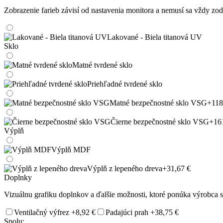
Zobrazenie farieb závisí od nastavenia monitora a nemusí sa vždy 
Lakované - Biela titanová UV
Sklo
Matné tvrdené sklo
Priehľadné tvrdené sklo
Matné bezpečnostné sklo VSG
+118
Čierne bezpečnostné sklo VSG
+16
Výplň
Výplň MDF
Výplň z lepeného dreva
+31,67 €
Doplnky
Vizuálnu grafiku doplnkov a ďalšie možnosti, ktoré ponúka výrobca si
Ventilačný výfrez
+8,92 €
Padajúci prah
+38,75 €
Spolu: