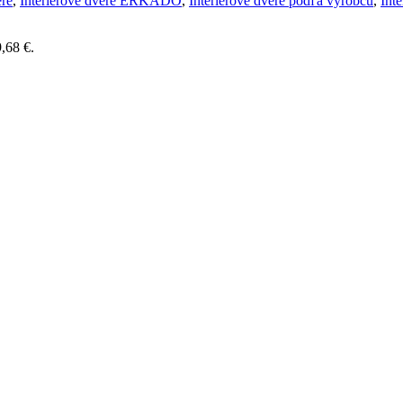
ere
,
Interiérové dvere ERKADO
,
Interiérové dvere podľa výrobcu
,
Int
,68 €.