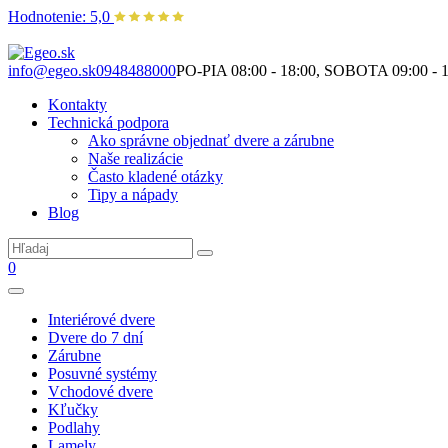
Hodnotenie: 5,0
Nie je to len o produktoch. Je to o priestore, ktorý spolu vytvárame.
info@egeo.sk
0948488000
PO-PIA 08:00 - 18:00, SOBOTA 09:00 - 1
Kontakty
Technická podpora
Ako správne objednať dvere a zárubne
Naše realizácie
Často kladené otázky
Tipy a nápady
Blog
0
Interiérové dvere
Dvere do 7 dní
Zárubne
Posuvné systémy
Vchodové dvere
Kľučky
Podlahy
Lamely