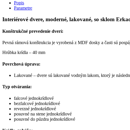
Popis
Parametre
Interiérové dvere, moderné, lakované, so sklom Erka
Konštrukčné prevedenie dverí:
Pevná rámová konštrukcia je vyrobená z MDF dosky a časti sú pospá
Hrúbka krídla – 40 mm
Povrchová úprava:
Lakované – dvere sú lakované vodným lakom, ktorý je následn
Typ otvárania:
falcové jednokrídlové
bezfalcové jednokrídlové
reverzné jednokrídlové
posuvné na stene jednokrídlové
posuvné do púzdra jednokrídlové