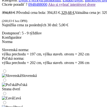
Kategória:
Dvere s veľkým presklením
,
Erkado dvere
,
Interiérové dv
Chcete poradiť ?
0948488000
Ako si vybrať interiérové dvere
394,83
€
Pôvodná cena bola: 394,83 €.
329,68
€
Aktuálna cena je: 329
(
268,03
€
bez DPH)
Najnižšia cena za posledných 30 dní:
5,00
€
Dostupnosť:
5 - 9 týždňov
Konfigurátor
Norma
Slovenská norma:
výška prechodu = 197 cm, výška staveb. otvoru = 202 cm
Poľská norma:
výška prechodu = 202 cm, výška staveb. otvoru = 206 cm
Slovenská
Poľská
Strana dverí
Ľavá