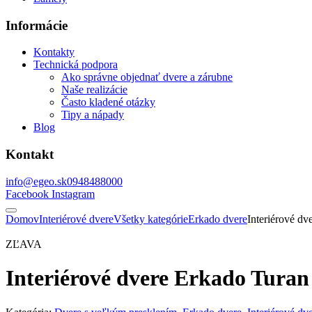
Informácie
Kontakty
Technická podpora
Ako správne objednať dvere a zárubne
Naše realizácie
Často kladené otázky
Tipy a nápady
Blog
Kontakt
info@egeo.sk
0948488000
Facebook
Instagram
Domov
Interiérové dvere
Všetky kategórie
Erkado dvere
Interiérové dv
ZĽAVA
Interiérové dvere Erkado Turan