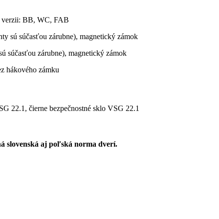
vo verzii: BB, WC, FAB
ánty sú súčasťou zárubne), magnetický zámok
y sú súčasťou zárubne), magnetický zámok
bez hákového zámku
VSG 22.1, čierne bezpečnostné sklo VSG 22.1
á slovenská aj poľská norma dverí.