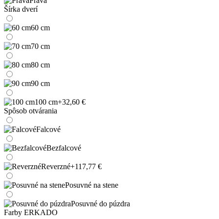
Pravá
Šírka dverí
60 cm
70 cm
80 cm
90 cm
100 cm
+32,60 €
Spôsob otvárania
Falcové
Bezfalcové
Reverzné
+117,77 €
Posuvné na stene
Posuvné do púzdra
Farby ERKADO