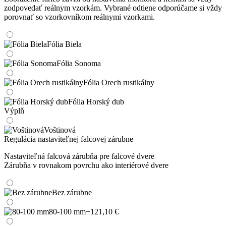
zodpovedať reálnym vzorkám. Vybrané odtiene odporúčame si vždy
porovnať so vzorkovníkom reálnymi vzorkami.
Fólia Biela
Fólia Sonoma
Fólia Orech rustikálny
Fólia Horský dub
Výplň
Voštinová
Regulácia nastaviteľnej falcovej zárubne
Nastaviteľná falcová zárubňa pre falcové dvere
Zárubňa v rovnakom povrchu ako interiérové dvere
Bez zárubne
80-100 mm
+121,10 €