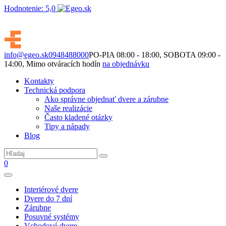
Hodnotenie: 5,0
Nie je to len o produktoch. Je to o priestore, ktorý spolu vytvárame.
info@egeo.sk
0948488000
PO-PIA 08:00 - 18:00, SOBOTA 09:00 -
14:00, Mimo otváracích hodín
na objednávku
Kontakty
Technická podpora
Ako správne objednať dvere a zárubne
Naše realizácie
Často kladené otázky
Tipy a nápady
Blog
0
Interiérové dvere
Dvere do 7 dní
Zárubne
Posuvné systémy
Vchodové dvere