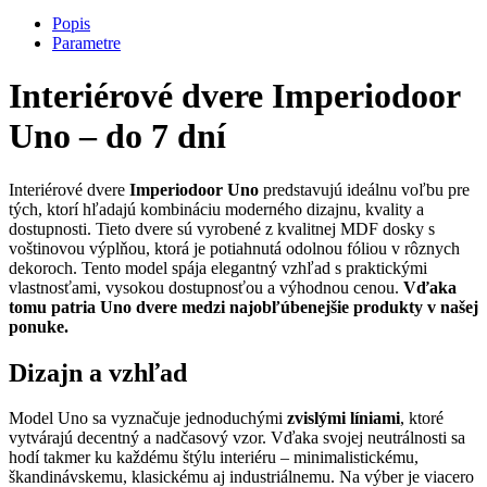
Popis
Parametre
Interiérové dvere Imperiodoor
Uno – do 7 dní
Interiérové dvere
Imperiodoor Uno
predstavujú ideálnu voľbu pre
tých, ktorí hľadajú kombináciu moderného dizajnu, kvality a
dostupnosti.
Tieto dvere sú vyrobené z kvalitnej MDF dosky s
voštinovou výplňou, ktorá je potiahnutá odolnou fóliou v rôznych
dekoroch.
Tento model spája elegantný vzhľad s praktickými
vlastnosťami, vysokou dostupnosťou a výhodnou cenou.
Vďaka
tomu patria Uno dvere medzi najobľúbenejšie produkty v našej
ponuke.
Dizajn a vzhľad
Model Uno sa vyznačuje jednoduchými
zvislými líniami
, ktoré
vytvárajú decentný a nadčasový vzor. Vďaka svojej neutrálnosti sa
hodí takmer ku každému štýlu interiéru – minimalistickému,
škandinávskemu, klasickému aj industriálnemu. Na výber je viacero