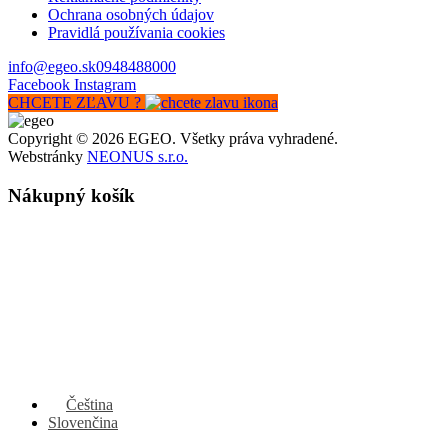
Ochrana osobných údajov
Pravidlá používania cookies
info@egeo.sk
0948488000
Facebook
Instagram
CHCETE ZĽAVU ?
Copyright © 2026 EGEO. Všetky práva vyhradené.
Webstránky
NEONUS s.r.o.
Nákupný košík
Čeština
Slovenčina