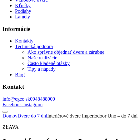
Kľučky
Podlahy
Lamely
Informácie
Kontakty
Technická podpora
Ako správne objednať dvere a zárubne
Naše realizácie
Často kladené otázky
Tipy a nápady
Blog
Kontakt
info@egeo.sk
0948488000
Facebook
Instagram
Domov
Dvere do 7 dní
Interiérové dvere Imperiodoor Uno – do 7 dní
ZĽAVA