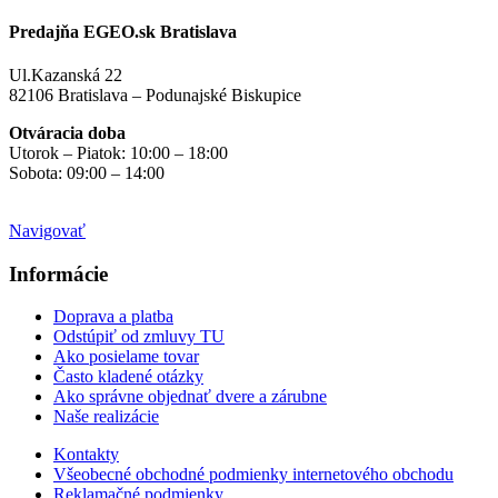
Predajňa EGEO.sk Bratislava
Ul.Kazanská 22
82106 Bratislava – Podunajské Biskupice
Otváracia doba
Utorok – Piatok: 10:00 – 18:00
Sobota: 09:00 – 14:00
Mimo otváracích hodín
na objednávku
Navigovať
Informácie
Doprava a platba
Odstúpiť od zmluvy TU
Ako posielame tovar
Často kladené otázky
Ako správne objednať dvere a zárubne
Naše realizácie
Kontakty
Všeobecné obchodné podmienky internetového obchodu
Reklamačné podmienky