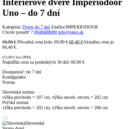
Interiérové dvere Imperiodoor
Uno – do 7 dní
Kategória:
Dvere do 7 dní
Značka:
IMPERIODOOR
Chcete poradiť ?
0948488000
info@egeo.sk
69,90
€
Pôvodná cena bola: 69,90 €.
66,40
€
Aktuálna cena je:
66,40 €.
(
53,98
€
bez DPH)
Najnižšia cena za posledných 30 dní:
69,90
€
Dostupnosť:
do 7 dní
Konfigurátor
Norma
Slovenská norma:
výška prechodu = 197 cm, výška staveb. otvoru = 202 cm
Poľská norma:
výška prechodu = 202 cm, výška staveb. otvoru = 206 cm
Slovenská
Strana dverí