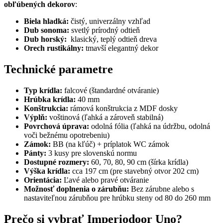
obľúbených dekorov
:
Biela hladká:
čistý, univerzálny vzhľad
Dub sonoma:
svetlý prírodný odtieň
Dub horský:
klasický, teplý odtieň dreva
Orech rustikálny:
tmavší elegantný dekor
Technické parametre
Typ krídla:
falcové (štandardné otváranie)
Hrúbka krídla:
40 mm
Konštrukcia:
rámová konštrukcia z MDF dosky
Výplň:
voštinová (ľahká a zároveň stabilná)
Povrchová úprava:
odolná fólia (ľahká na údržbu, odolná
voči bežnému opotrebeniu)
Zámok:
BB (na kľúč) + príplatok WC zámok
Pánty:
3 kusy pre slovenskú normu
Dostupné rozmery:
60, 70, 80, 90 cm (šírka krídla)
Výška krídla:
cca 197 cm (pre stavebný otvor 202 cm)
Orientácia:
Ľavé alebo pravé otváranie
Možnosť doplnenia o zárubňu:
Bez zárubne alebo s
nastaviteľnou zárubňou pre hrúbku steny od 80 do 260 mm
Prečo si vybrať Imperiodoor Uno?