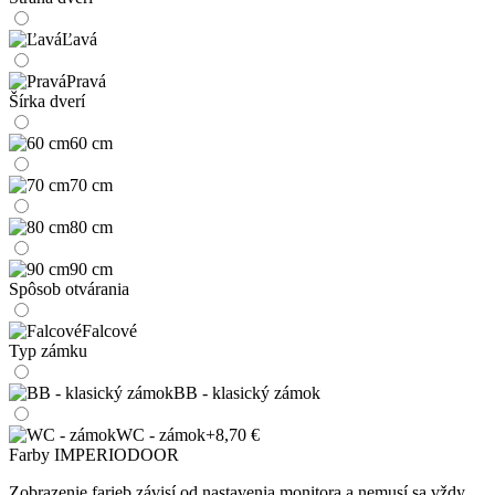
Ľavá
Pravá
Šírka dverí
60 cm
70 cm
80 cm
90 cm
Spôsob otvárania
Falcové
Typ zámku
BB - klasický zámok
WC - zámok
+8,70 €
Farby IMPERIODOOR
Zobrazenie farieb závisí od nastavenia monitora a nemusí sa vždy