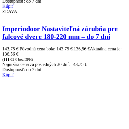
Dostupnosť:
do 7 dní
Kúpiť
ZĽAVA
Imperiodoor Nastaviteľná zárubňa pre
falcové dvere 180-220 mm – do 7 dní
143,75
€
Pôvodná cena bola: 143,75 €.
136,56
€
Aktuálna cena je:
136,56 €.
(
111,02
€
bez DPH)
Najnižšia cena za posledných 30 dní:
143,75
€
Dostupnosť:
do 7 dní
Kúpiť