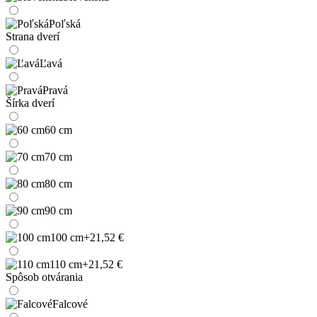
Poľská
Strana dverí
Ľavá
Pravá
Šírka dverí
60 cm
70 cm
80 cm
90 cm
100 cm
+21,52 €
110 cm
+21,52 €
Spôsob otvárania
Falcové