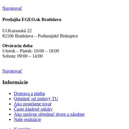
Navigovať
Predajňa EGEO.sk Bratislava
Ul.Kazanská 22
82106 Bratislava – Podunajské Biskupice
Otváracia doba
Utorok – Piatok: 10:00 – 18:00
Sobota: 09:00 – 14:00
Mimo otváracích hodín
na objednávku
Navigovať
Informácie
Doprava a platba
Odstúpiť od zmluvy TU
Ako posielame tovar
Často kladené otázky
Ako správne objednať dvere a zárubne
Naše realizácie