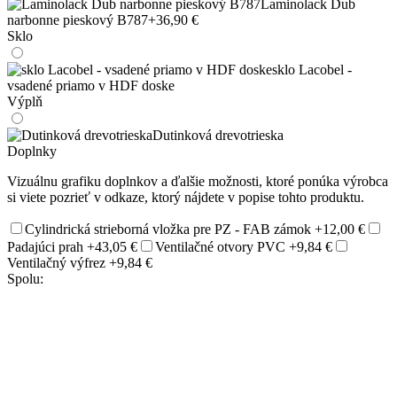
Laminolack Dub
narbonne pieskový B787
+36,90 €
Sklo
sklo Lacobel -
vsadené priamo v HDF doske
Výplň
Dutinková drevotrieska
Doplnky
Vizuálnu grafiku doplnkov a ďalšie možnosti, ktoré ponúka výrobca
si viete pozrieť v odkaze, ktorý nájdete v popise tohto produktu.
Cylindrická strieborná vložka pre PZ - FAB zámok
+12,00 €
Padajúci prah
+43,05 €
Ventilačné otvory PVC
+9,84 €
Ventilačný výfrez
+9,84 €
Spolu: