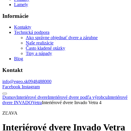
Lamely
Informácie
Kontakty
Technická podpora
Ako správne objednať dvere a zárubne
Naše realizácie
Často kladené otázky
Tipy a nápady
Blog
Kontakt
info@egeo.sk
0948488000
Facebook
Instagram
Domov
Interiérové dvere
Interiérové dvere podľa výrobcu
Interiérové
dvere INVADO
Vetra
Interiérové dvere Invado Vetra 4
ZĽAVA
Interiérové dvere Invado Vetra