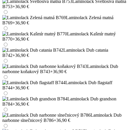
Laminolack Svetlosivá matná
B753
+36,90 €
Laminolack Zelená matná
B769
+36,90 €
Laminolack Kašmír matný
B770
+36,90 €
Laminolack Dub catania
B742
+36,90 €
Laminolack Dub
narbonne koňakový B743
+36,90 €
Laminolack Dub flagstaff
B744
+36,90 €
Laminolack Dub grandson
B784
+36,90 €
Laminolack Dub
narbonne slnečnicový B786
+36,90 €