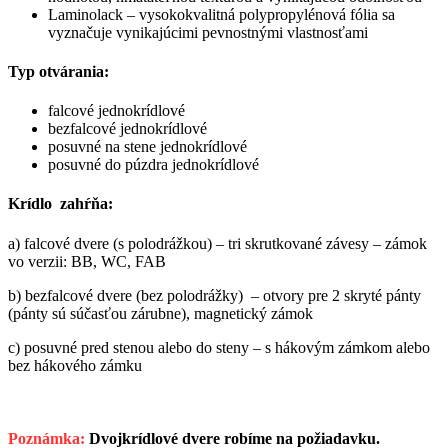
Laminolack – vysokokvalitná polypropylénová fólia sa
vyznačuje vynikajúcimi pevnostnými vlastnosťami
Typ otvárania:
falcové jednokrídlové
bezfalcové jednokrídlové
posuvné na stene jednokrídlové
posuvné do púzdra jednokrídlové
Krídlo zahŕňa:
a) falcové dvere (s polodrážkou) – tri skrutkované závesy – zámok
vo verzii: BB, WC, FAB
b) bezfalcové dvere (bez polodrážky) – otvory pre 2 skryté pánty
(pánty sú súčasťou zárubne), magnetický zámok
c) posuvné pred stenou alebo do steny – s hákovým zámkom alebo
bez hákového zámku
Poznámka:
Dvojkrídlové dvere robíme na požiadavku.