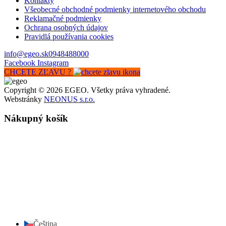
Kontakty
Všeobecné obchodné podmienky internetového obchodu
Reklamačné podmienky
Ochrana osobných údajov
Pravidlá používania cookies
info@egeo.sk
0948488000
Facebook
Instagram
CHCETE ZĽAVU ?
Copyright © 2026 EGEO. Všetky práva vyhradené.
Webstránky
NEONUS s.r.o.
Nákupný košík
Čeština