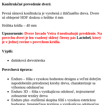
Konštrukčné prevedenie dverí:
Pevná rámová konštrukcia je vyrobená z ihličnatého dreva. Dvere
sú oblepené HDF doskou o hrúbke 4 mm
Hrúbka krídla – 40 mm
Upozornenie:
Dvere Invado Vetra 4 neobsahujú presklenie. Na
povrchu dverí je len vsadený sklený čierny pás
Lactobel
, ktorý
je v jednej rovine s povrchom krídla.
Výplň:
dutinková drevotrieska
Povrchová úprava:
Enduro – fólia s vysokou hodnotou designu a veľmi dobrým
napodobením prirodzenej kresby dreva, charakterizuje sa
výbornou odolnosťou
Enduro 3D – fólia s vynikajúcou odolnosť, trojrozmerné
zobrazenie textúry dreva
Enduro plus -rozšírená skupina fólií s vysokou estetickou
hodnotou, hmatateľnou textúrou a vynikajúcou odolnosťou