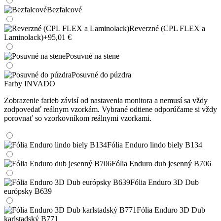
Bezfalcové
Reverzné (CPL FLEX a
Laminolack)
+95,01 €
Posuvné na stene
Posuvné do púzdra
Farby INVADO
Zobrazenie farieb závisí od nastavenia monitora a nemusí sa vždy
zodpovedať reálnym vzorkám. Vybrané odtiene odporúčame si vždy
porovnať so vzorkovníkom reálnymi vzorkami.
Fólia Enduro lindo biely B134
Fólia Enduro dub jesenný B706
Fólia Enduro 3D Dub
európsky B639
Fólia Enduro 3D Dub
karlstadský B771