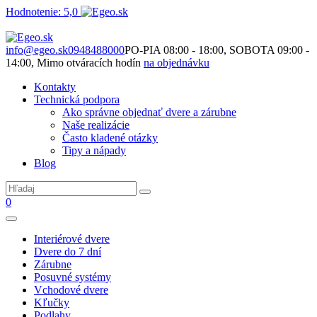
Hodnotenie: 5,0
Nie je to len o produktoch. Je to o priestore, ktorý spolu vytvárame.
info@egeo.sk
0948488000
PO-PIA 08:00 - 18:00, SOBOTA 09:00 -
14:00, Mimo otváracích hodín
na objednávku
Kontakty
Technická podpora
Ako správne objednať dvere a zárubne
Naše realizácie
Často kladené otázky
Tipy a nápady
Blog
0
Interiérové dvere
Dvere do 7 dní
Zárubne
Posuvné systémy
Vchodové dvere
Kľučky
Podlahy