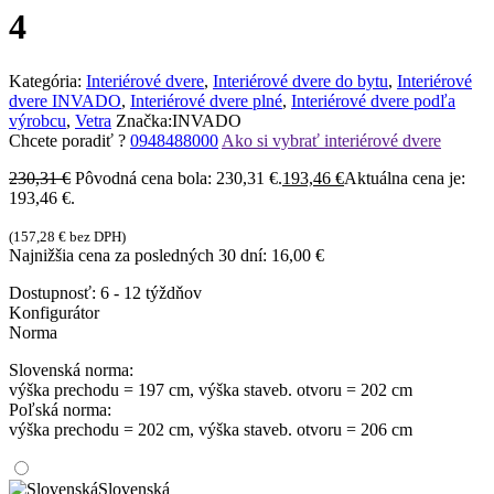
4
Kategória:
Interiérové dvere
,
Interiérové dvere do bytu
,
Interiérové
dvere INVADO
,
Interiérové dvere plné
,
Interiérové dvere podľa
výrobcu
,
Vetra
Značka:
INVADO
Chcete poradiť ?
0948488000
Ako si vybrať interiérové dvere
230,31
€
Pôvodná cena bola: 230,31 €.
193,46
€
Aktuálna cena je:
193,46 €.
(
157,28
€
bez DPH)
Najnižšia cena za posledných 30 dní:
16,00
€
Dostupnosť:
6 - 12 týždňov
Konfigurátor
Norma
Slovenská norma:
výška prechodu = 197 cm, výška staveb. otvoru = 202 cm
Poľská norma:
výška prechodu = 202 cm, výška staveb. otvoru = 206 cm
Slovenská