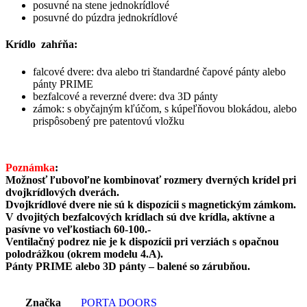
posuvné na stene jednokrídlové
posuvné do púzdra jednokrídlové
Krídlo zahŕňa:
falcové dvere: dva alebo tri štandardné čapové pánty alebo
pánty PRIME
bezfalcové a reverzné dvere: dva 3D pánty
zámok: s obyčajným kľúčom, s kúpeľňovou blokádou, alebo
prispôsobený pre patentovú vložku
Poznámka
:
Možnosť ľubovoľne kombinovať rozmery dverných krídel pri
dvojkrídlových dverách.
Dvojkrídlové dvere nie sú k dispozícii s magnetickým zámkom.
V dvojitých bezfalcových krídlach sú dve krídla, aktívne a
pasívne vo veľkostiach 60-100.-
Ventilačný podrez nie je k dispozícii pri verziách s opačnou
polodrážkou (okrem modelu 4.A).
Pánty PRIME alebo 3D pánty – balené so zárubňou.
Značka
PORTA DOORS