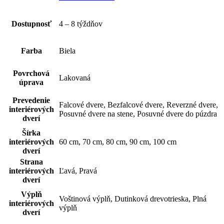
Dostupnosť
4 – 8 týždňov
Farba
Biela
Povrchová
Lakovaná
úprava
Prevedenie
Falcové dvere, Bezfalcové dvere, Reverzné dvere,
interiérových
Posuvné dvere na stene, Posuvné dvere do púzdra
dverí
Šírka
interiérových
60 cm, 70 cm, 80 cm, 90 cm, 100 cm
dverí
Strana
interiérových
Ľavá, Pravá
dverí
Výplň
Voštinová výplň, Dutinková drevotrieska, Plná
interiérových
výplň
dverí