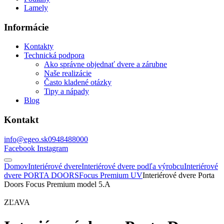
Lamely
Informácie
Kontakty
Technická podpora
Ako správne objednať dvere a zárubne
Naše realizácie
Často kladené otázky
Tipy a nápady
Blog
Kontakt
info@egeo.sk
0948488000
Facebook
Instagram
Domov
Interiérové dvere
Interiérové dvere podľa výrobcu
Interiérové
dvere PORTA DOORS
Focus Premium UV
Interiérové dvere Porta
Doors Focus Premium model 5.A
ZĽAVA