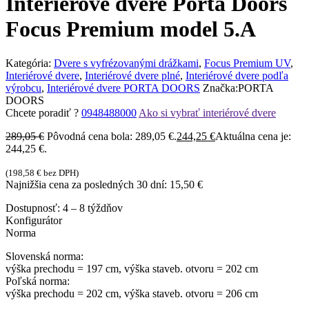
Interiérové dvere Porta Doors
Focus Premium model 5.A
Kategória:
Dvere s vyfrézovanými drážkami
,
Focus Premium UV
,
Interiérové dvere
,
Interiérové dvere plné
,
Interiérové dvere podľa
výrobcu
,
Interiérové dvere PORTA DOORS
Značka:
PORTA
DOORS
Chcete poradiť ?
0948488000
Ako si vybrať interiérové dvere
289,05
€
Pôvodná cena bola: 289,05 €.
244,25
€
Aktuálna cena je:
244,25 €.
(
198,58
€
bez DPH)
Najnižšia cena za posledných 30 dní:
15,50
€
Dostupnosť:
4 – 8 týždňov
Konfigurátor
Norma
Slovenská norma:
výška prechodu = 197 cm, výška staveb. otvoru = 202 cm
Poľská norma:
výška prechodu = 202 cm, výška staveb. otvoru = 206 cm