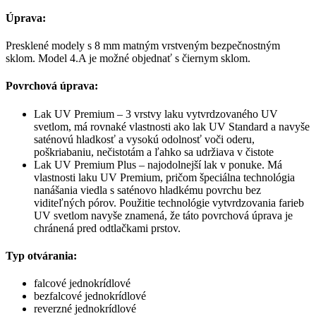
Úprava:
Presklené modely s 8 mm matným vrstveným bezpečnostným
sklom. Model 4.A je možné objednať s čiernym sklom.
Povrchová úprava:
Lak UV Premium – 3 vrstvy laku vytvrdzovaného UV
svetlom, má rovnaké vlastnosti ako lak UV Standard a navyše
saténovú hladkosť a vysokú odolnosť voči oderu,
poškriabaniu, nečistotám a ľahko sa udržiava v čistote
Lak UV Premium Plus – najodolnejší lak v ponuke. Má
vlastnosti laku UV Premium, pričom špeciálna technológia
nanášania viedla s saténovo hladkému povrchu bez
viditeľných pórov. Použitie technológie vytvrdzovania farieb
UV svetlom navyše znamená, že táto povrchová úprava je
chránená pred odtlačkami prstov.
Typ otvárania:
falcové jednokrídlové
bezfalcové jednokrídlové
reverzné jednokrídlové