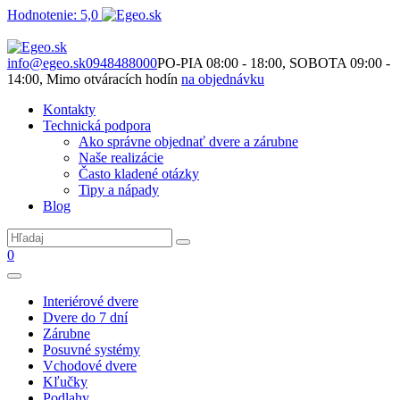
Hodnotenie: 5,0
Nie je to len o produktoch. Je to o priestore, ktorý spolu vytvárame.
info@egeo.sk
0948488000
PO-PIA 08:00 - 18:00, SOBOTA 09:00 -
14:00, Mimo otváracích hodín
na objednávku
Kontakty
Technická podpora
Ako správne objednať dvere a zárubne
Naše realizácie
Často kladené otázky
Tipy a nápady
Blog
0
Interiérové dvere
Dvere do 7 dní
Zárubne
Posuvné systémy
Vchodové dvere
Kľučky
Podlahy