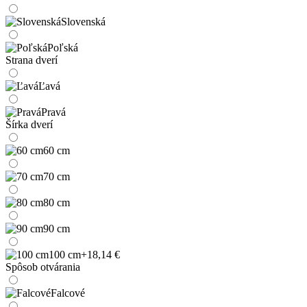
Slovenská
Poľská
Strana dverí
Ľavá
Pravá
Šírka dverí
60 cm
70 cm
80 cm
90 cm
100 cm
+18,14 €
Spôsob otvárania
Falcové