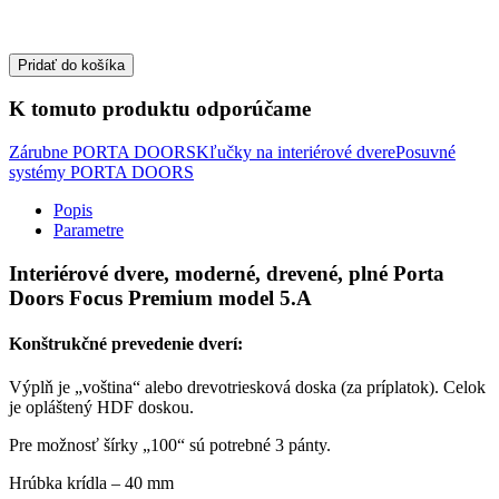
Pridať do košíka
K tomuto produktu odporúčame
Zárubne PORTA DOORS
Kľučky na interiérové dvere
Posuvné
systémy PORTA DOORS
Popis
Parametre
Interiérové dvere, moderné, drevené, plné Porta
Doors Focus Premium model 5.A
Konštrukčné prevedenie dverí:
Výplň je „voština“ alebo drevotriesková doska (za príplatok). Celok
je opláštený HDF doskou.
Pre možnosť šírky „100“ sú potrebné 3 pánty.
Hrúbka krídla – 40 mm