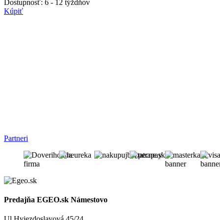
Dostupnosť:
6 - 12 týždňov
Kúpiť
Partneri
Predajňa EGEO.sk Námestovo
Ul.Hviezdoslavová 45/24