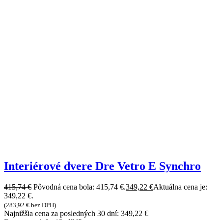
Interiérové dvere Dre Vetro E Synchro
415,74
€
Pôvodná cena bola: 415,74 €.
349,22
€
Aktuálna cena je:
349,22 €.
(
283,92
€
bez DPH)
Najnižšia cena za posledných 30 dní:
349,22
€