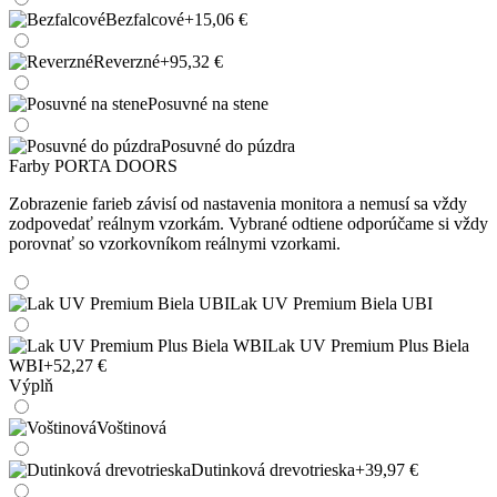
Bezfalcové
+15,06 €
Reverzné
+95,32 €
Posuvné na stene
Posuvné do púzdra
Farby PORTA DOORS
Zobrazenie farieb závisí od nastavenia monitora a nemusí sa vždy
zodpovedať reálnym vzorkám. Vybrané odtiene odporúčame si vždy
porovnať so vzorkovníkom reálnymi vzorkami.
Lak UV Premium Biela UBI
Lak UV Premium Plus Biela
WBI
+52,27 €
Výplň
Voštinová
Dutinková drevotrieska
+39,97 €