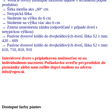
→ Vetracie otvory (dostupné možnosti nájdete v technikom popise
produktu)
→ Šírka menšia ako „60“ cm
→ Netypická šírka
→ Skrátenie na výšku do 6 cm
→ Skrátenie na výšku viac ako 6 cm
→ Zmena umiestnenia zámku (odporúčané v prípade dverí s
netypickou výškou)
→ Pasívne dverové krídlo do dvojkrídlových dverí, šírka S2 v mm:
420 – 609
→ Pasívne dverové krídlo do dvojkrídlových dverí, šírka S2 v mm:
610, 710, 810, 910
Interiérové dvere s príplatkovou možnosťou sú na
individuálnom nacenení. Požiadavku uveďte pri produkte do
poznámky alebo nám zašlite dopyt mailom na adresu
info@egeo.sk
Dostupné farby pántov