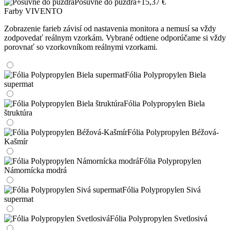
Posuvné do púzdra
+15,37 €
Farby VIVENTO
Zobrazenie farieb závisí od nastavenia monitora a nemusí sa vždy
zodpovedať reálnym vzorkám. Vybrané odtiene odporúčame si vždy
porovnať so vzorkovníkom reálnymi vzorkami.
Fólia Polypropylen Biela
supermat
Fólia Polypropylen Biela
štruktúra
Fólia Polypropylen Béžová-
Kašmír
Fólia Polypropylen
Námornícka modrá
Fólia Polypropylen Sivá
supermat
Fólia Polypropylen Svetlosivá