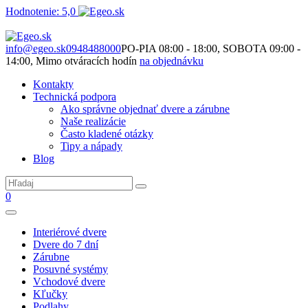
Hodnotenie: 5,0
Nie je to len o produktoch. Je to o priestore, ktorý spolu vytvárame.
info@egeo.sk
0948488000
PO-PIA 08:00 - 18:00, SOBOTA 09:00 -
14:00, Mimo otváracích hodín
na objednávku
Kontakty
Technická podpora
Ako správne objednať dvere a zárubne
Naše realizácie
Často kladené otázky
Tipy a nápady
Blog
0
Interiérové dvere
Dvere do 7 dní
Zárubne
Posuvné systémy
Vchodové dvere
Kľučky
Podlahy