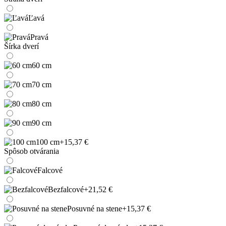
Ľavá
Pravá
Šírka dverí
60 cm
70 cm
80 cm
90 cm
100 cm
+15,37 €
Spôsob otvárania
Falcové
Bezfalcové
+21,52 €
Posuvné na stene
+15,37 €