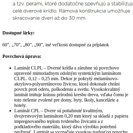
Dostupné šírky:
60”, „70”, „80”, „90”, iné veľkosti dostupné za príplatok
Povrchová úprava:
Laminát CLPL – Dverné krídla a zárubne sú povrchovo
upravené mimoriadnym odolným syntetickým laminátom
CLPL. 0,12 – 0,25 mm. Dekor je pokrytý melamínovo-
akrylovo-polyuretánovou živicou, ktorá dokonale chráni
povrch proti oderu, poškodeniu a svetlu. Vysokokvalitný
laminát imituje krásnu prírodnú kresbu dreva, vďaka čomu je
toto riešenie zvolené pre domy, byty, školy, kancelárie a
hotely.
Laminát CPL – Dvere sú potiahnuté kvalitným,
dvojvrstvovým laminátom 0,20 mm ktorý sa skladá z papiera
impregnovaného teplom tvrdeného živicami a z
podkladového materiálu, ktorý dáva výrobku potrebnú
pružnosť. Laminát sa vyznačuje vysokou tvrdosťou povrchu,