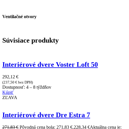
Ventilačné otvory
Súvisiace produkty
Interiérové dvere Voster Loft 50
292,12
€
(
237,50
€
bez DPH)
Dostupnosť:
4 – 8 týždňov
Kúpiť
ZĽAVA
Interiérové dvere Dre Estra 7
271,83
€
Pôvodná cena bola: 271,83 €.
228,34
€
Aktuálna cena je: