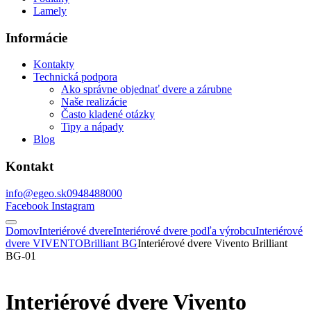
Lamely
Informácie
Kontakty
Technická podpora
Ako správne objednať dvere a zárubne
Naše realizácie
Často kladené otázky
Tipy a nápady
Blog
Kontakt
info@egeo.sk
0948488000
Facebook
Instagram
Domov
Interiérové dvere
Interiérové dvere podľa výrobcu
Interiérové
dvere VIVENTO
Brilliant BG
Interiérové dvere Vivento Brilliant
BG-01
Interiérové dvere Vivento