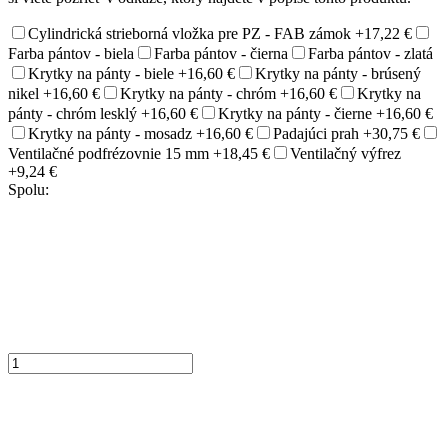
Cylindrická strieborná vložka pre PZ - FAB zámok
+17,22 €
Farba pántov - biela
Farba pántov - čierna
Farba pántov - zlatá
Krytky na pánty - biele
+16,60 €
Krytky na pánty - brúsený
nikel
+16,60 €
Krytky na pánty - chróm
+16,60 €
Krytky na
pánty - chróm lesklý
+16,60 €
Krytky na pánty - čierne
+16,60 €
Krytky na pánty - mosadz
+16,60 €
Padajúci prah
+30,75 €
Ventilačné podfrézovnie 15 mm
+18,45 €
Ventilačný výfrez
+9,24 €
Spolu: