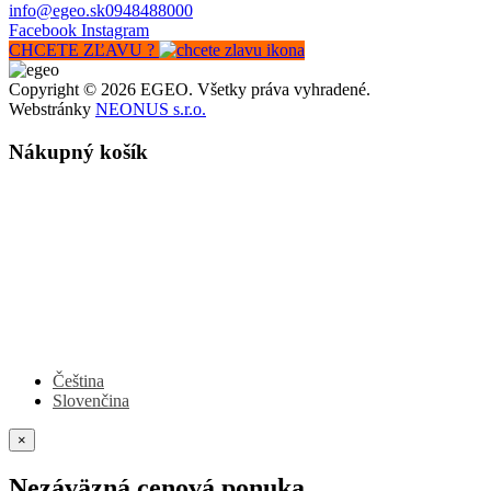
info@egeo.sk
0948488000
Facebook
Instagram
CHCETE ZĽAVU ?
Copyright © 2026 EGEO. Všetky práva vyhradené.
Webstránky
NEONUS s.r.o.
Nákupný košík
Čeština
Slovenčina
×
Nezáväzná cenová ponuka