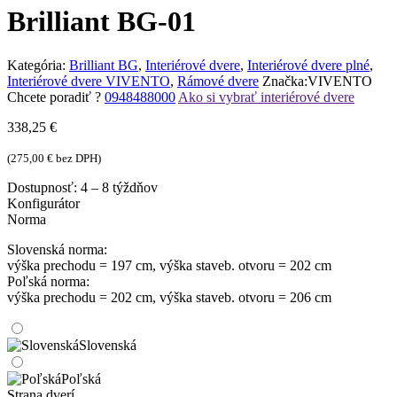
Brilliant BG-01
Kategória:
Brilliant BG
,
Interiérové dvere
,
Interiérové dvere plné
,
Interiérové dvere VIVENTO
,
Rámové dvere
Značka:
VIVENTO
Chcete poradiť ?
0948488000
Ako si vybrať interiérové dvere
338,25
€
(
275,00
€
bez DPH)
Dostupnosť:
4 – 8 týždňov
Konfigurátor
Norma
Slovenská norma:
výška prechodu = 197 cm, výška staveb. otvoru = 202 cm
Poľská norma:
výška prechodu = 202 cm, výška staveb. otvoru = 206 cm
Slovenská
Poľská
Strana dverí