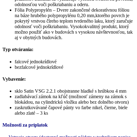
odolnosťou voči poškriabaniu a oderu.
Fólia Polypropylén – Dvere zakončené dekoratívnou fóliou
na báze hrubého polypropylénu 0,20 mm,ktorého povrch je
pokrytý vrstvou číreho teplom tvrdeného laku, ktorý zaručuje
odolnosť voči poškriabaniu. Vysokokvalitný produkt, ktorý
možno použiť ako v budovách s vysokou návštevnosťou, tak
aj v obytných budovách.
Typ otvárania:
falcové jednokrídlové
bezfalcové jednokrídlové
Vybavenie:
sklo Satin VSG 2.2.1 obojstranne hladké s hrúbkou 4 mm
zadlabávací zámok na kľúč (možnosť zámeny na zámok s
blokádou, na cylindrickú vložku alebo bez dolného otvoru)
zaskrutkovávané čapové pánty vo farbe nikel, čierne, biele
alebo zlaté – 3 ks
Možnosti za príplatok