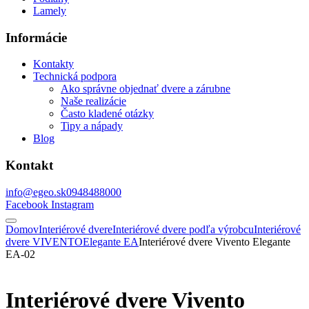
Lamely
Informácie
Kontakty
Technická podpora
Ako správne objednať dvere a zárubne
Naše realizácie
Často kladené otázky
Tipy a nápady
Blog
Kontakt
info@egeo.sk
0948488000
Facebook
Instagram
Domov
Interiérové dvere
Interiérové dvere podľa výrobcu
Interiérové
dvere VIVENTO
Elegante EA
Interiérové dvere Vivento Elegante
EA-02
Interiérové dvere Vivento