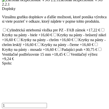
2.2.1
Doplnky
Vizuálnu grafiku doplnkov a ďalšie možnosti, ktoré ponúka výrobca
si viete pozrieť v odkaze, ktorý nájdete v popise tohto produktu.
Cylindrická strieborná vložka pre PZ - FAB zámok
+17,22 €
Krytky na pánty - biele
+16,60 €
Krytky na pánty - brúsený nikel
+16,60 €
Krytky na pánty - chróm
+16,60 €
Krytky na pánty -
chróm lesklý
+16,60 €
Krytky na pánty - čierne
+16,60 €
Krytky na pánty - mosadz
+16,60 €
Padajúci prah
+30,75 €
Ventilačné podfrézovnie 15 mm
+18,45 €
Ventilačný výfrez
+9,24 €
Spolu: