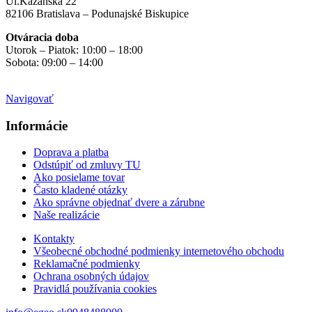
Ul.Kazanská 22
82106 Bratislava – Podunajské Biskupice
Otváracia doba
Utorok – Piatok: 10:00 – 18:00
Sobota: 09:00 – 14:00
Mimo otváracích hodín
na objednávku
Navigovať
Informácie
Doprava a platba
Odstúpiť od zmluvy TU
Ako posielame tovar
Často kladené otázky
Ako správne objednať dvere a zárubne
Naše realizácie
Kontakty
Všeobecné obchodné podmienky internetového obchodu
Reklamačné podmienky
Ochrana osobných údajov
Pravidlá používania cookies