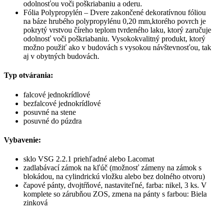
odolnosťou voči poškriabaniu a oderu.
Fólia Polypropylén – Dvere zakončené dekoratívnou fóliou
na báze hrubého polypropylénu 0,20 mm,ktorého povrch je
pokrytý vrstvou číreho teplom tvrdeného laku, ktorý zaručuje
odolnosť voči poškriabaniu. Vysokokvalitný produkt, ktorý
možno použiť ako v budovách s vysokou návštevnosťou, tak
aj v obytných budovách.
Typ otvárania:
falcové jednokrídlové
bezfalcové jednokrídlové
posuvné na stene
posuvné do púzdra
Vybavenie:
sklo VSG 2.2.1 priehľadné alebo Lacomat
zadlabávací zámok na kľúč (možnosť zámeny na zámok s
blokádou, na cylindrickú vložku alebo bez dolného otvoru)
čapové pánty, dvojtŕňové, nastaviteľné, farba: nikel, 3 ks. V
komplete so zárubňou ZOS, zmena na pánty s farbou: Biela
zinková