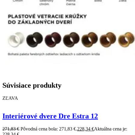
Súvisiace produkty
ZĽAVA
Interiérové dvere Dre Estra 12
271,83
€
Pôvodná cena bola: 271,83 €.
228,34
€
Aktuálna cena je:
228,34 €.