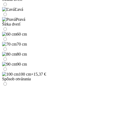
Ľavá
Pravá
Šírka dverí
60 cm
70 cm
80 cm
90 cm
100 cm
+15,37 €
Spôsob otvárania