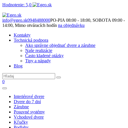
Hodnotenie: 5,0
Nie je to len o produktoch. Je to o priestore, ktorý spolu vytvárame.
info@egeo.sk
0948488000
PO-PIA 08:00 - 18:00, SOBOTA 09:00 -
14:00, Mimo otváracích hodín
na objednávku
Kontakty
Technická podpora
Ako správne objednať dvere a zárubne
Naše realizácie
Často kladené otázky
Tipy a nápady
Blog
0
Interiérové dvere
Dvere do 7 dní
Zárubne
Posuvné systémy
Vchodové dvere
Kľučky
Podlahy