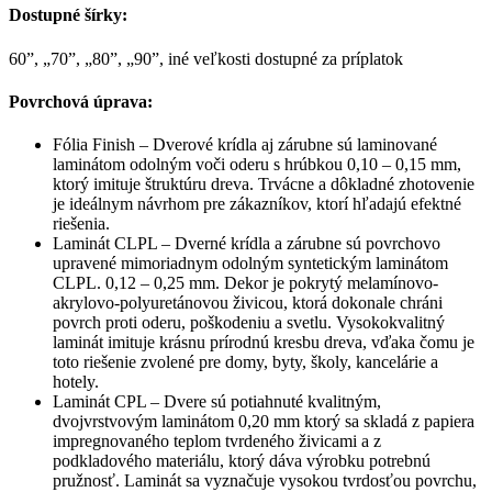
Dostupné šírky:
60”, „70”, „80”, „90”, iné veľkosti dostupné za príplatok
Povrchová úprava:
Fólia Finish – Dverové krídla aj zárubne sú laminované
laminátom odolným voči oderu s hrúbkou 0,10 – 0,15 mm,
ktorý imituje štruktúru dreva. Trvácne a dôkladné zhotovenie
je ideálnym návrhom pre zákazníkov, ktorí hľadajú efektné
riešenia.
Laminát CLPL – Dverné krídla a zárubne sú povrchovo
upravené mimoriadnym odolným syntetickým laminátom
CLPL. 0,12 – 0,25 mm. Dekor je pokrytý melamínovo-
akrylovo-polyuretánovou živicou, ktorá dokonale chráni
povrch proti oderu, poškodeniu a svetlu. Vysokokvalitný
laminát imituje krásnu prírodnú kresbu dreva, vďaka čomu je
toto riešenie zvolené pre domy, byty, školy, kancelárie a
hotely.
Laminát CPL – Dvere sú potiahnuté kvalitným,
dvojvrstvovým laminátom 0,20 mm ktorý sa skladá z papiera
impregnovaného teplom tvrdeného živicami a z
podkladového materiálu, ktorý dáva výrobku potrebnú
pružnosť. Laminát sa vyznačuje vysokou tvrdosťou povrchu,