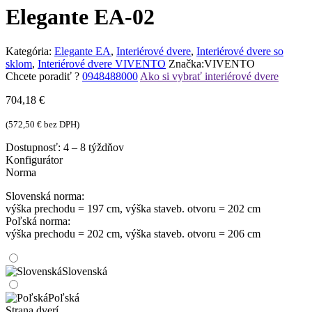
Elegante EA-02
Kategória:
Elegante EA
,
Interiérové dvere
,
Interiérové dvere so
sklom
,
Interiérové dvere VIVENTO
Značka:
VIVENTO
Chcete poradiť ?
0948488000
Ako si vybrať interiérové dvere
704,18
€
(
572,50
€
bez DPH)
Dostupnosť:
4 – 8 týždňov
Konfigurátor
Norma
Slovenská norma:
výška prechodu = 197 cm, výška staveb. otvoru = 202 cm
Poľská norma:
výška prechodu = 202 cm, výška staveb. otvoru = 206 cm
Slovenská
Poľská
Strana dverí