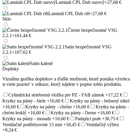
Laminát CPL Dub surový
+27,68 €
Laminát CPL Dub rift
+27,68 €
Sklo
Čierne bezpečnostné VSG
2.2.1
+161,44 €
Satin bezpečnostné VSG
2.2.1
+107,62 €
Satin kalené
Doplnky
Vizuálnu grafiku doplnkov a ďalšie možnosti, ktoré ponúka výrobca
si viete pozrieť v odkaze, ktorý nájdete v popise tohto produktu.
Cylindrická strieborná vložka pre PZ - FAB zámok
+17,22 €
Krytky na pánty - biele
+16,60 €
Krytky na pánty - brúsený nikel
+16,60 €
Krytky na pánty - chróm
+16,60 €
Krytky na pánty -
chróm lesklý
+16,60 €
Krytky na pánty - čierne
+16,60 €
Krytky na pánty - mosadz
+16,60 €
Padajúci prah
+30,75 €
Ventilačné podfrézovnie 15 mm
+18,45 €
Ventilačný výfrez
+9,24 €