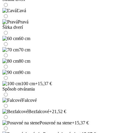
Ľavá
Pravá
Šírka dverí
60 cm
70 cm
80 cm
90 cm
100 cm
+15,37 €
Spôsob otvárania
Falcové
Bezfalcové
+21,52 €
Posuvné na stene
+15,37 €