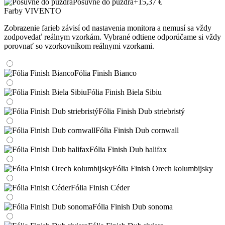
Posuvné do púzdra
+15,37 €
Farby VIVENTO
Zobrazenie farieb závisí od nastavenia monitora a nemusí sa vždy
zodpovedať reálnym vzorkám. Vybrané odtiene odporúčame si vždy
porovnať so vzorkovníkom reálnymi vzorkami.
Fólia Finish Bianco
Fólia Finish Biela Sibiu
Fólia Finish Dub striebristý
Fólia Finish Dub cornwall
Fólia Finish Dub halifax
Fólia Finish Orech kolumbijsky
Fólia Finish Céder
Fólia Finish Dub sonoma