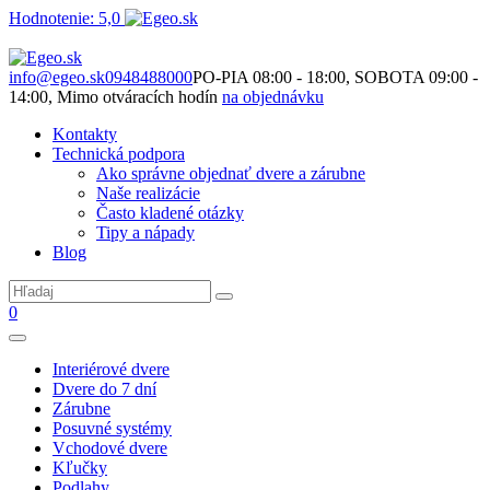
Hodnotenie: 5,0
Nie je to len o produktoch. Je to o priestore, ktorý spolu vytvárame.
info@egeo.sk
0948488000
PO-PIA 08:00 - 18:00, SOBOTA 09:00 -
14:00, Mimo otváracích hodín
na objednávku
Kontakty
Technická podpora
Ako správne objednať dvere a zárubne
Naše realizácie
Často kladené otázky
Tipy a nápady
Blog
0
Interiérové dvere
Dvere do 7 dní
Zárubne
Posuvné systémy
Vchodové dvere
Kľučky
Podlahy