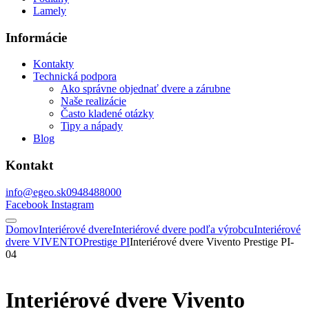
Lamely
Informácie
Kontakty
Technická podpora
Ako správne objednať dvere a zárubne
Naše realizácie
Často kladené otázky
Tipy a nápady
Blog
Kontakt
info@egeo.sk
0948488000
Facebook
Instagram
Domov
Interiérové dvere
Interiérové dvere podľa výrobcu
Interiérové
dvere VIVENTO
Prestige PI
Interiérové dvere Vivento Prestige PI-
04
Interiérové dvere Vivento