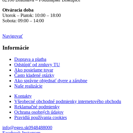
Otváracia doba
Utorok – Piatok: 10:00 – 18:00
Sobota: 09:00 – 14:00
Mimo otváracích hodín
na objednávku
Navigovať
Informácie
Doprava a platba
Odstúpiť od zmluvy TU
Ako posielame tovar
Často kladené otázky
Ako správne objednať dvere a zárubne
Naše realizácie
Kontakty
Všeobecné obchodné podmienky internetového obchodu
Reklamačné podmienky
Ochrana osobných údajov
Pravidlá používania cookies
info@egeo.sk
0948488000
Facebook
Instagram