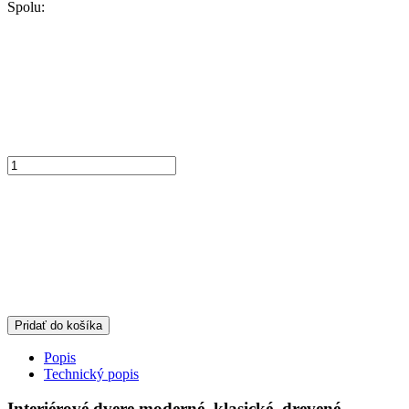
Spolu:
Pridať do košíka
Popis
Technický popis
Interiérové dvere moderné, klasické, drevené