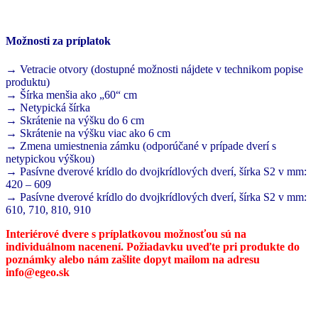
Možnosti za príplatok
→ Vetracie otvory (dostupné možnosti nájdete v technikom popise
produktu)
→ Šírka menšia ako „60“ cm
→ Netypická šírka
→ Skrátenie na výšku do 6 cm
→ Skrátenie na výšku viac ako 6 cm
→ Zmena umiestnenia zámku (odporúčané v prípade dverí s
netypickou výškou)
→ Pasívne dverové krídlo do dvojkrídlových dverí, šírka S2 v mm:
420 – 609
→ Pasívne dverové krídlo do dvojkrídlových dverí, šírka S2 v mm:
610, 710, 810, 910
Interiérové dvere s príplatkovou možnosťou sú na
individuálnom nacenení. Požiadavku uveďte pri produkte do
poznámky alebo nám zašlite dopyt mailom na adresu
info@egeo.sk