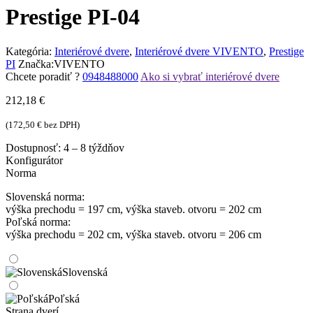
Prestige PI-04
Kategória:
Interiérové dvere
,
Interiérové dvere VIVENTO
,
Prestige
PI
Značka:
VIVENTO
Chcete poradiť ?
0948488000
Ako si vybrať interiérové dvere
212,18
€
(
172,50
€
bez DPH)
Dostupnosť:
4 – 8 týždňov
Konfigurátor
Norma
Slovenská norma:
výška prechodu = 197 cm, výška staveb. otvoru = 202 cm
Poľská norma:
výška prechodu = 202 cm, výška staveb. otvoru = 206 cm
Slovenská
Poľská
Strana dverí