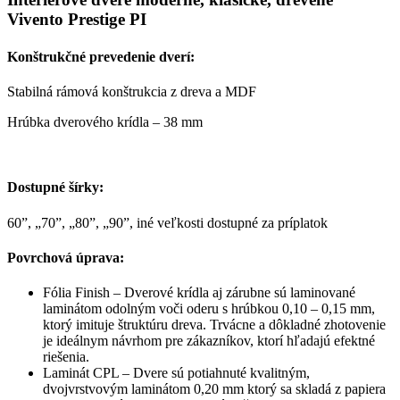
Vivento Prestige PI
Konštrukčné prevedenie dverí:
Stabilná rámová konštrukcia z dreva a MDF
Hrúbka dverového krídla – 38 mm
Dostupné šírky:
60”, „70”, „80”, „90”, iné veľkosti dostupné za príplatok
Povrchová úprava:
Fólia Finish – Dverové krídla aj zárubne sú laminované
laminátom odolným voči oderu s hrúbkou 0,10 – 0,15 mm,
ktorý imituje štruktúru dreva. Trvácne a dôkladné zhotovenie
je ideálnym návrhom pre zákazníkov, ktorí hľadajú efektné
riešenia.
Laminát CPL – Dvere sú potiahnuté kvalitným,
dvojvrstvovým laminátom 0,20 mm ktorý sa skladá z papiera