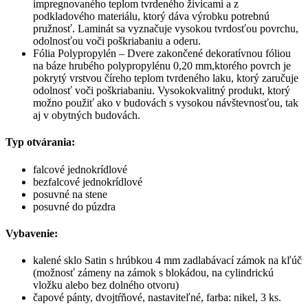
impregnovaného teplom tvrdeného živicami a z
podkladového materiálu, ktorý dáva výrobku potrebnú
pružnosť. Laminát sa vyznačuje vysokou tvrdosťou povrchu,
odolnosťou voči poškriabaniu a oderu.
Fólia Polypropylén – Dvere zakončené dekoratívnou fóliou
na báze hrubého polypropylénu 0,20 mm,ktorého povrch je
pokrytý vrstvou číreho teplom tvrdeného laku, ktorý zaručuje
odolnosť voči poškriabaniu. Vysokokvalitný produkt, ktorý
možno použiť ako v budovách s vysokou návštevnosťou, tak
aj v obytných budovách.
Typ otvárania:
falcové jednokrídlové
bezfalcové jednokrídlové
posuvné na stene
posuvné do púzdra
Vybavenie:
kalené sklo Satin s hrúbkou 4 mm zadlabávací zámok na kľúč
(možnosť zámeny na zámok s blokádou, na cylindrickú
vložku alebo bez dolného otvoru)
čapové pánty, dvojtŕňové, nastaviteľné, farba: nikel, 3 ks.