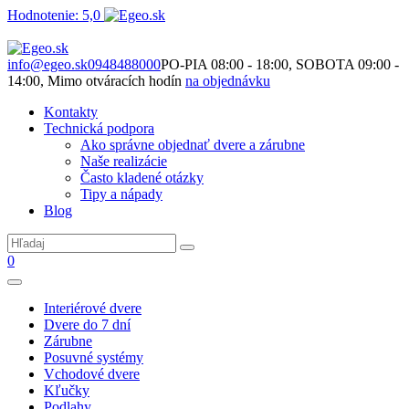
Hodnotenie: 5,0
Nie je to len o produktoch. Je to o priestore, ktorý spolu vytvárame.
info@egeo.sk
0948488000
PO-PIA 08:00 - 18:00, SOBOTA 09:00 -
14:00, Mimo otváracích hodín
na objednávku
Kontakty
Technická podpora
Ako správne objednať dvere a zárubne
Naše realizácie
Často kladené otázky
Tipy a nápady
Blog
0
Interiérové dvere
Dvere do 7 dní
Zárubne
Posuvné systémy
Vchodové dvere
Kľučky
Podlahy