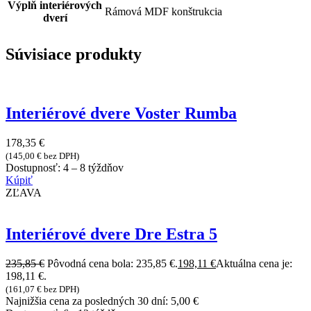
Výplň interiérových
Rámová MDF konštrukcia
dverí
Súvisiace produkty
Interiérové dvere Voster Rumba
178,35
€
(
145,00
€
bez DPH)
Dostupnosť:
4 – 8 týždňov
Kúpiť
ZĽAVA
Interiérové dvere Dre Estra 5
235,85
€
Pôvodná cena bola: 235,85 €.
198,11
€
Aktuálna cena je:
198,11 €.
(
161,07
€
bez DPH)
Najnižšia cena za posledných 30 dní:
5,00
€