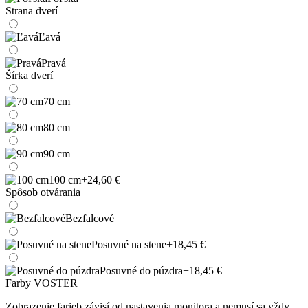
Strana dverí
Ľavá
Pravá
Šírka dverí
70 cm
80 cm
90 cm
100 cm
+24,60 €
Spôsob otvárania
Bezfalcové
Posuvné na stene
+18,45 €
Posuvné do púzdra
+18,45 €
Farby VOSTER
Zobrazenie farieb závisí od nastavenia monitora a nemusí sa vždy