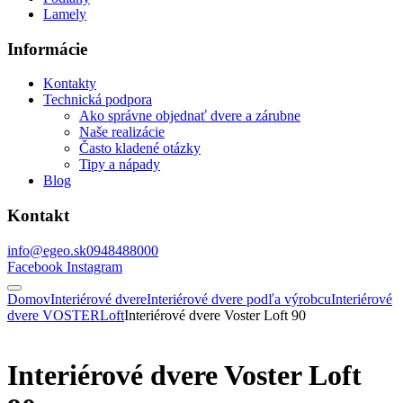
Lamely
Informácie
Kontakty
Technická podpora
Ako správne objednať dvere a zárubne
Naše realizácie
Často kladené otázky
Tipy a nápady
Blog
Kontakt
info@egeo.sk
0948488000
Facebook
Instagram
Domov
Interiérové dvere
Interiérové dvere podľa výrobcu
Interiérové
dvere VOSTER
Loft
Interiérové dvere Voster Loft 90
Interiérové dvere Voster Loft