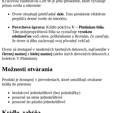
Kľúčovou vlastnosťou Loft 90 je jeho presklenie, ktoré vyvažuje
prísun svetla a súkromie:
Dvere obsahujú priehľadné
sklo
. Toto presklenie efektívne
prepúšťa denné svetlo do interiéru.
Povrchová úprava:
Krídlo pokrýva
V – Platinium fólia
.
Táto polypropylénová fólia sa vyznačuje
vysokou
odolnosťou
voči oteru, poškriabaniu a škvrnám, čo zaručuje,
že dvere si dlho zachovajú svoj pôvodný vzhľad.
Dvere sú dostupné v moderných farebných dekoroch, najčastejšie v
čiernej matnej
a
bielej matnej
(alebo iných drevených dekoroch z
kolekcie V-Platinium).
Možnosti otvárania
Produkt je dostupný v prevedeniach, ktoré umožňujú otváranie
krídla do priestoru
bezfalcové jednokrídlové (bez polodrážky)
posuvné na stene jednokrídlové
posuvné do púzdra jednokrídlové
Krídlo zahŕňa