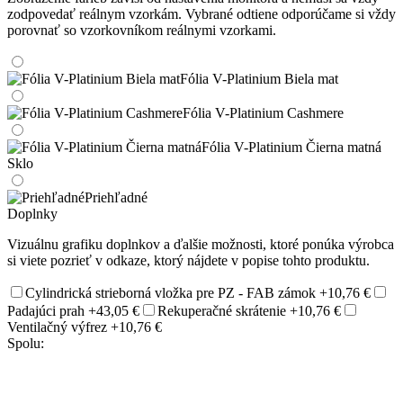
zodpovedať reálnym vzorkám. Vybrané odtiene odporúčame si vždy
porovnať so vzorkovníkom reálnymi vzorkami.
Fólia V-Platinium Biela mat
Fólia V-Platinium Cashmere
Fólia V-Platinium Čierna matná
Sklo
Priehľadné
Doplnky
Vizuálnu grafiku doplnkov a ďalšie možnosti, ktoré ponúka výrobca
si viete pozrieť v odkaze, ktorý nájdete v popise tohto produktu.
Cylindrická strieborná vložka pre PZ - FAB zámok
+10,76 €
Padajúci prah
+43,05 €
Rekuperačné skrátenie
+10,76 €
Ventilačný výfrez
+10,76 €
Spolu: