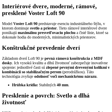
Interiérové dvere, moderné, rámové,
presklené Voster Loft 90
Model
Voster Loft 90
predstavuje esenciu industriálneho štýlu, v
ktorom dominuje
svetlo a priestor
. Tieto rámové interiérové dvere
ponúkajú
maximálnu presvetľovaciu plochu
a čisté línie, ktoré sa
dokonale hodia do moderných, minimalistických priestorov.
Konštrukčné prevedenie dverí
Základom dverí Loft 90 je
pevná rámová konštrukcia z MDF
dosky
. Ich vysokú kvalitu a dlhú životnosť zabezpečuje inovatívne
spojenie: jednotlivé časti sú
zlepené pevnými drevenými kolíkmi v
kombinácii so stabilizačným perom
(perodrážkou). Táto
technológia zvyšuje
odolnosť voči mechanickému nárazu
.
Hrúbka krídla:
Stabilných
40 mm
.
Presklenie a povrch: Svetlo a dlhá
životnosť