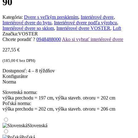
90
Kategória:
Dvere s veľkým presklením
,
Interiérové dvere
,
Interiérové dvere do bytu
,
Interiérové dvere podľa výrobcu
,
Interiérové dvere so sklom
,
Interiérové dvere VOSTER
,
Loft
Značka:
VOSTER
Chcete poradiť ?
0948488000
Ako si vybrať interiérové dvere
227,55
€
(
185,00
€
bez DPH)
Dostupnosť:
4 – 8 týždňov
Konfigurátor
Norma
Slovenská norma:
výška prechodu = 197 cm, výška staveb. otvoru = 202 cm
Poľská norma:
výška prechodu = 202 cm, výška staveb. otvoru = 206 cm
Slovenská
Poľská