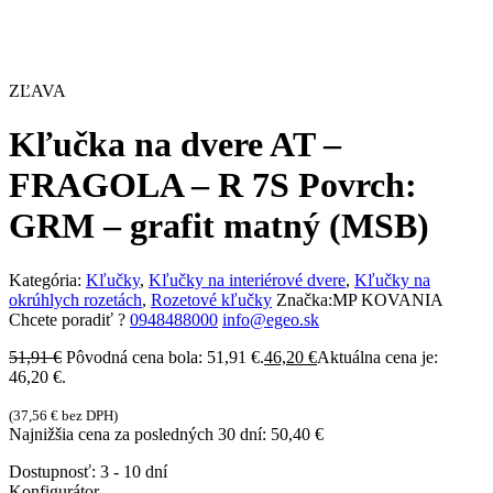
ZĽAVA
Kľučka na dvere AT –
FRAGOLA – R 7S Povrch:
GRM – grafit matný (MSB)
Kategória:
Kľučky
,
Kľučky na interiérové dvere
,
Kľučky na
okrúhlych rozetách
,
Rozetové kľučky
Značka:
MP KOVANIA
Chcete poradiť ?
0948488000
info@egeo.sk
51,91
€
Pôvodná cena bola: 51,91 €.
46,20
€
Aktuálna cena je:
46,20 €.
(
37,56
€
bez DPH)
Najnižšia cena za posledných 30 dní:
50,40
€
Dostupnosť:
3 - 10 dní
Konfigurátor