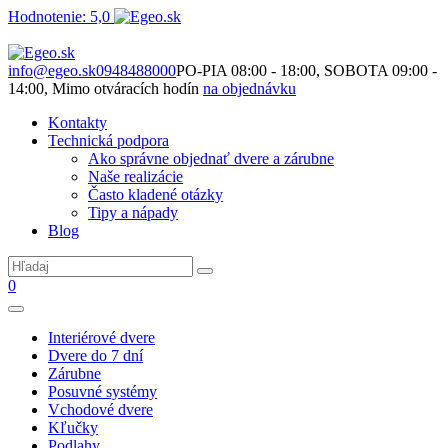
Hodnotenie: 5,0
Nie je to len o produktoch. Je to o priestore, ktorý spolu vytvárame.
info@egeo.sk
0948488000
PO-PIA 08:00 - 18:00, SOBOTA 09:00 -
14:00, Mimo otváracích hodín
na objednávku
Kontakty
Technická podpora
Ako správne objednať dvere a zárubne
Naše realizácie
Často kladené otázky
Tipy a nápady
Blog
0
Interiérové dvere
Dvere do 7 dní
Zárubne
Posuvné systémy
Vchodové dvere
Kľučky
Podlahy