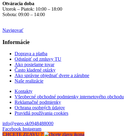
Otváracia doba
Utorok – Piatok: 10:00 – 18:00
Sobota: 09:00 – 14:00
Mimo otváracích hodín
na objednávku
Navigovať
Informácie
Doprava a platba
Odstúpiť od zmluvy TU
Ako posielame tovar
Často kladené otázky
Ako správne objednať dvere a zárubne
Naše realizácie
Kontakty
Všeobecné obchodné podmienky internetového obchodu
Reklamačné podmienky
Ochrana osobných údajov
Pravidlá používania cookies
info@egeo.sk
0948488000
Facebook
Instagram
CHCETE ZĽAVU ?