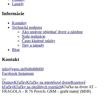
Lamely
Informácie
Kontakty
Technická podpora
Ako správne objednať dvere a zárubne
Naše realizácie
Často kladené otázky
Tipy a nápady
Blog
Kontakt
info@egeo.sk
0948488000
Facebook
Instagram
Domov
Kľučky
Kľučky na interiérové dvere
Rozetové
kľučky
Kľučky na okrúhlych rozetách
Kľučka na dvere AT –
FRAGOLA – R 7S Povrch: GRM – grafit matný (MSB)