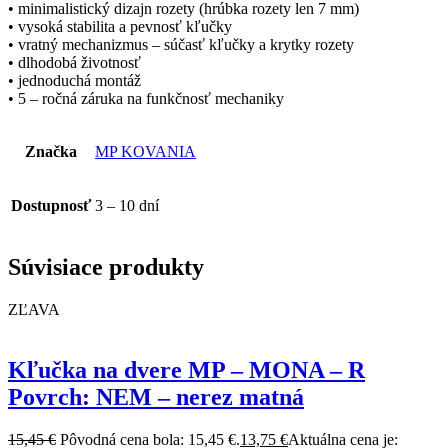
• minimalistický dizajn rozety (hrúbka rozety len 7 mm)
• vysoká stabilita a pevnosť kľučky
• vratný mechanizmus – súčasť kľučky a krytky rozety
• dlhodobá životnosť
• jednoduchá montáž
• 5 – ročná záruka na funkčnosť mechaniky
Značka
MP KOVANIA
Dostupnosť
3 – 10 dní
Súvisiace produkty
ZĽAVA
Kľučka na dvere MP – MONA – R
Povrch: NEM – nerez matná
15,45
€
Pôvodná cena bola: 15,45 €.
13,75
€
Aktuálna cena je: