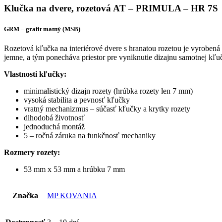
Klučka na dvere, rozetová AT – PRIMULA – HR 7S
GRM – grafit matný (MSB)
Rozetová kľučka na interiérové dvere s hranatou rozetou je vyrobená 
jemne, a tým ponecháva priestor pre vyniknutie dizajnu samotnej kľu
Vlastnosti kľučky:
minimalistický dizajn rozety (hrúbka rozety len 7 mm)
vysoká stabilita a pevnosť kľučky
vratný mechanizmus – súčasť kľučky a krytky rozety
dlhodobá životnosť
jednoduchá montáž
5 – ročná záruka na funkčnosť mechaniky
Rozmery rozety:
53 mm x 53 mm a hrúbku 7 mm
Značka
MP KOVANIA