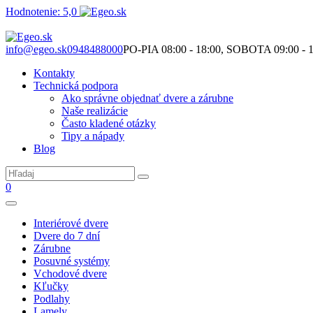
Hodnotenie: 5,0
Nie je to len o produktoch. Je to o priestore, ktorý spolu vytvárame.
info@egeo.sk
0948488000
PO-PIA 08:00 - 18:00, SOBOTA 09:00 - 1
Kontakty
Technická podpora
Ako správne objednať dvere a zárubne
Naše realizácie
Často kladené otázky
Tipy a nápady
Blog
0
Interiérové dvere
Dvere do 7 dní
Zárubne
Posuvné systémy
Vchodové dvere
Kľučky
Podlahy
Lamely