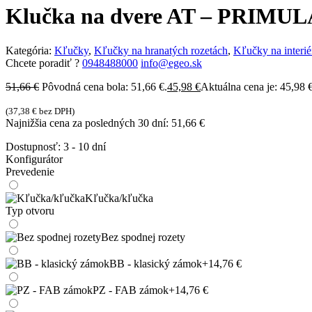
Klučka na dvere AT – PRIMULA
Kategória:
Kľučky
,
Kľučky na hranatých rozetách
,
Kľučky na interié
Chcete poradiť ?
0948488000
info@egeo.sk
51,66
€
Pôvodná cena bola: 51,66 €.
45,98
€
Aktuálna cena je: 45,98 €
(
37,38
€
bez DPH)
Najnižšia cena za posledných 30 dní:
51,66
€
Dostupnosť:
3 - 10 dní
Konfigurátor
Prevedenie
Kľučka/kľučka
Typ otvoru
Bez spodnej rozety
BB - klasický zámok
+14,76 €
PZ - FAB zámok
+14,76 €