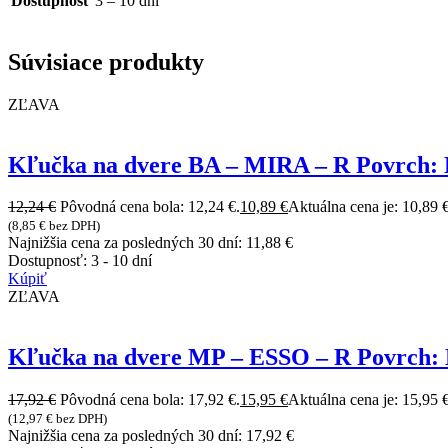
Dostupnosť
3 – 10 dní
Súvisiace produkty
ZĽAVA
Kľučka na dvere BA – MIRA – R Povrch:
12,24
€
Pôvodná cena bola: 12,24 €.
10,89
€
Aktuálna cena je: 10,89 €
(
8,85
€
bez DPH)
Najnižšia cena za posledných 30 dní:
11,88
€
Dostupnosť:
3 - 10 dní
Kúpiť
ZĽAVA
Kľučka na dvere MP – ESSO – R Povrch:
17,92
€
Pôvodná cena bola: 17,92 €.
15,95
€
Aktuálna cena je: 15,95 €
(
12,97
€
bez DPH)
Najnižšia cena za posledných 30 dní:
17,92
€