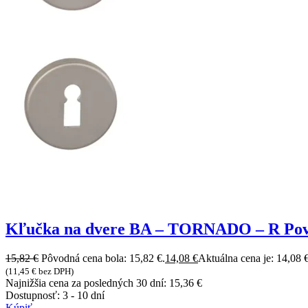
Kľučka na dvere BA – TORNADO – R Povr
15,82
€
Pôvodná cena bola: 15,82 €.
14,08
€
Aktuálna cena je: 14,08 €
(
11,45
€
bez DPH)
Najnižšia cena za posledných 30 dní:
15,36
€
Dostupnosť:
3 - 10 dní
Kúpiť