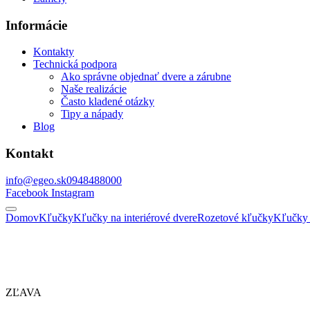
Informácie
Kontakty
Technická podpora
Ako správne objednať dvere a zárubne
Naše realizácie
Často kladené otázky
Tipy a nápady
Blog
Kontakt
info@egeo.sk
0948488000
Facebook
Instagram
Domov
Kľučky
Kľučky na interiérové dvere
Rozetové kľučky
Kľučky 
ZĽAVA