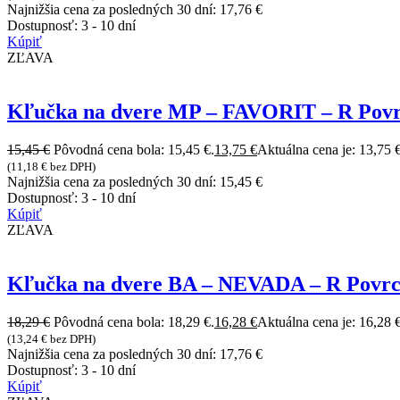
Najnižšia cena za posledných 30 dní:
17,76
€
Dostupnosť:
3 - 10 dní
Kúpiť
ZĽAVA
Kľučka na dvere MP – FAVORIT – R Povr
15,45
€
Pôvodná cena bola: 15,45 €.
13,75
€
Aktuálna cena je: 13,75 €
(
11,18
€
bez DPH)
Najnižšia cena za posledných 30 dní:
15,45
€
Dostupnosť:
3 - 10 dní
Kúpiť
ZĽAVA
Kľučka na dvere BA – NEVADA – R Povrch
18,29
€
Pôvodná cena bola: 18,29 €.
16,28
€
Aktuálna cena je: 16,28 €
(
13,24
€
bez DPH)
Najnižšia cena za posledných 30 dní:
17,76
€
Dostupnosť:
3 - 10 dní
Kúpiť