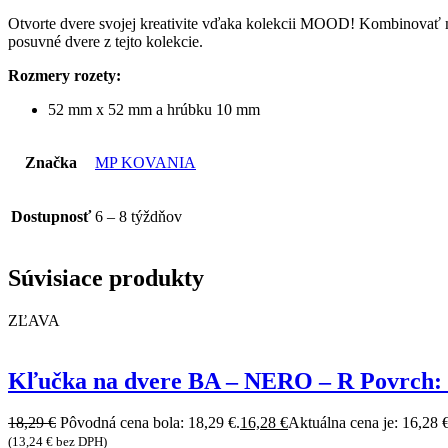
Otvorte dvere svojej kreativite vďaka kolekcii MOOD! Kombinovať môž
posuvné dvere z tejto kolekcie.
Rozmery rozety:
52 mm x 52 mm a hrúbku 10 mm
Značka
MP KOVANIA
Dostupnosť
6 – 8 týždňov
Súvisiace produkty
ZĽAVA
Kľučka na dvere BA – NERO – R Povrch: 
18,29
€
Pôvodná cena bola: 18,29 €.
16,28
€
Aktuálna cena je: 16,28 €
(
13,24
€
bez DPH)