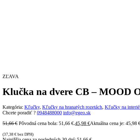
ZĽAVA
Klučka na dvere CB – MOOD O
Kategória:
Kľučky
,
Kľučky na hranatých rozetách
,
Kľučky na interié
Chcete poradiť ?
0948488000
info@egeo.sk
51,66
€
Pôvodná cena bola: 51,66 €.
45,98
€
Aktuálna cena je: 45,98 €
(
37,38
€
bez DPH)
Najnižšia cena za posledných 30 dní:
51,66
€