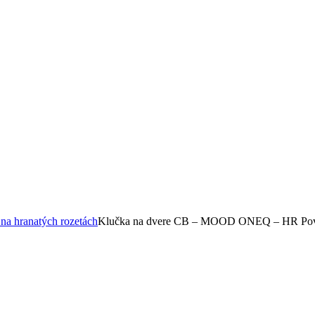
na hranatých rozetách
Klučka na dvere CB – MOOD ONEQ – HR Povrc