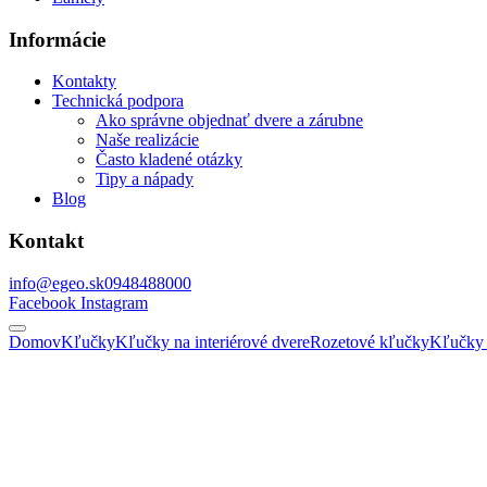
Informácie
Kontakty
Technická podpora
Ako správne objednať dvere a zárubne
Naše realizácie
Často kladené otázky
Tipy a nápady
Blog
Kontakt
info@egeo.sk
0948488000
Facebook
Instagram
Domov
Kľučky
Kľučky na interiérové dvere
Rozetové kľučky
Kľučky 