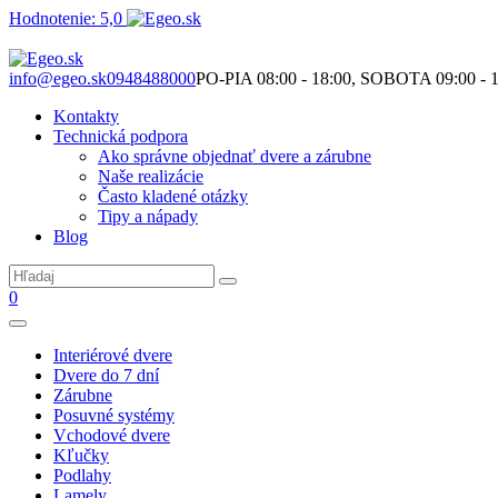
Hodnotenie: 5,0
Nie je to len o produktoch. Je to o priestore, ktorý spolu vytvárame.
info@egeo.sk
0948488000
PO-PIA 08:00 - 18:00, SOBOTA 09:00 - 1
Kontakty
Technická podpora
Ako správne objednať dvere a zárubne
Naše realizácie
Často kladené otázky
Tipy a nápady
Blog
0
Interiérové dvere
Dvere do 7 dní
Zárubne
Posuvné systémy
Vchodové dvere
Kľučky
Podlahy
Lamely