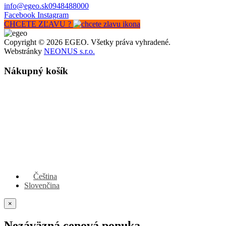
info@egeo.sk
0948488000
Facebook
Instagram
CHCETE ZĽAVU ?
Copyright © 2026 EGEO. Všetky práva vyhradené.
Webstránky
NEONUS s.r.o.
Nákupný košík
Čeština
Slovenčina
×
Nezáväzná cenová ponuka