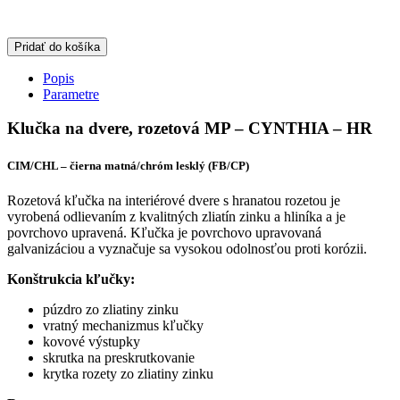
Pridať do košíka
Popis
Parametre
Klučka na dvere, rozetová MP – CYNTHIA – HR
CIM/CHL – čierna matná/chróm lesklý (FB/CP)
Rozetová kľučka na interiérové dvere s hranatou rozetou je
vyrobená odlievaním z kvalitných zliatín zinku a hliníka a je
povrchovo upravená. Kľučka je povrchovo upravovaná
galvanizáciou a vyznačuje sa vysokou odolnosťou proti korózii.
Konštrukcia kľučky:
púzdro zo zliatiny zinku
vratný mechanizmus kľučky
kovové výstupky
skrutka na preskrutkovanie
krytka rozety zo zliatiny zinku