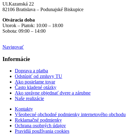
Ul.Kazanská 22
82106 Bratislava – Podunajské Biskupice
Otváracia doba
Utorok – Piatok: 10:00 – 18:00
Sobota: 09:00 – 14:00
Mimo otváracích hodín
na objednávku
Navigovať
Informácie
Doprava a platba
Odstúpiť od zmluvy TU
Ako posielame tovar
Často kladené otázky
Ako správne objednať dvere a zárubne
Naše realizácie
Kontakty
Všeobecné obchodné podmienky internetového obchodu
Reklamačné podmienky
Ochrana osobných údajov
Pravidlá používania cookies