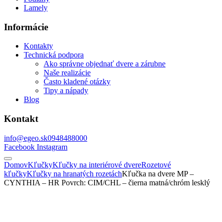
Lamely
Informácie
Kontakty
Technická podpora
Ako správne objednať dvere a zárubne
Naše realizácie
Často kladené otázky
Tipy a nápady
Blog
Kontakt
info@egeo.sk
0948488000
Facebook
Instagram
Domov
Kľučky
Kľučky na interiérové dvere
Rozetové
kľučky
Kľučky na hranatých rozetách
Kľučka na dvere MP –
CYNTHIA – HR Povrch: CIM/CHL – čierna matná/chróm lesklý