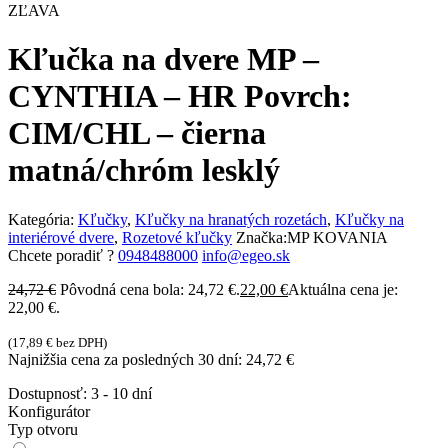
ZĽAVA
Kľučka na dvere MP –
CYNTHIA – HR Povrch:
CIM/CHL – čierna
matná/chróm lesklý
Kategória:
Kľučky
,
Kľučky na hranatých rozetách
,
Kľučky na
interiérové dvere
,
Rozetové kľučky
Značka:
MP KOVANIA
Chcete poradiť ?
0948488000
info@egeo.sk
24,72
€
Pôvodná cena bola: 24,72 €.
22,00
€
Aktuálna cena je:
22,00 €.
(
17,89
€
bez DPH)
Najnižšia cena za posledných 30 dní:
24,72
€
Dostupnosť:
3 - 10 dní
Konfigurátor
Typ otvoru