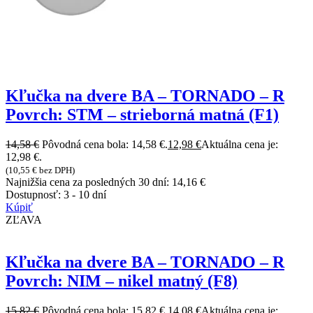
Kľučka na dvere BA – TORNADO – R
Povrch: STM – strieborná matná (F1)
14,58
€
Pôvodná cena bola: 14,58 €.
12,98
€
Aktuálna cena je:
12,98 €.
(
10,55
€
bez DPH)
Najnižšia cena za posledných 30 dní:
14,16
€
Dostupnosť:
3 - 10 dní
Kúpiť
ZĽAVA
Kľučka na dvere BA – TORNADO – R
Povrch: NIM – nikel matný (F8)
15,82
€
Pôvodná cena bola: 15,82 €.
14,08
€
Aktuálna cena je: