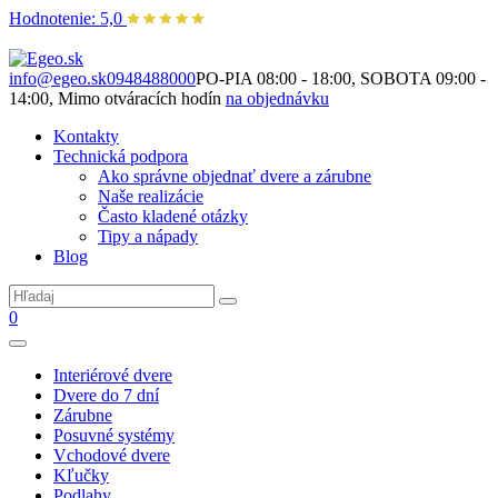
Hodnotenie: 5,0
Nie je to len o produktoch. Je to o priestore, ktorý spolu vytvárame.
info@egeo.sk
0948488000
PO-PIA 08:00 - 18:00, SOBOTA 09:00 -
14:00, Mimo otváracích hodín
na objednávku
Kontakty
Technická podpora
Ako správne objednať dvere a zárubne
Naše realizácie
Často kladené otázky
Tipy a nápady
Blog
0
Interiérové dvere
Dvere do 7 dní
Zárubne
Posuvné systémy
Vchodové dvere
Kľučky
Podlahy