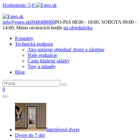
Hodnotenie: 5,0
Nie je to len o produktoch. Je to o priestore, ktorý spolu vytvárame.
info@egeo.sk
0948488000
PO-PIA 08:00 - 18:00, SOBOTA 09:00 -
14:00, Mimo otváracích hodín
na objednávku
Kontakty
Technická podpora
Ako správne objednať dvere a zárubne
Naše realizácie
Často kladené otázky
Tipy a nápady
Blog
0
Interiérové dvere
Dvere do 7 dní