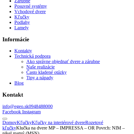
Zárubne
Posuvné systémy
Vchodové dvere
Kľučky
Podlahy
Lamely
Informácie
Kontakty
Technická podpora
Ako správne objednať dvere a zárubne
Naše realizácie
Často kladené otázky
Tipy a nápady
Blog
Kontakt
info@egeo.sk
0948488000
Facebook
Instagram
Domov
Kľučky
Kľučky na interiérové dvere
Rozetové
kľučky
Klučka na dvere MP – IMPRESSA – OR Povrch: NIM –
nikel matný (MSN)