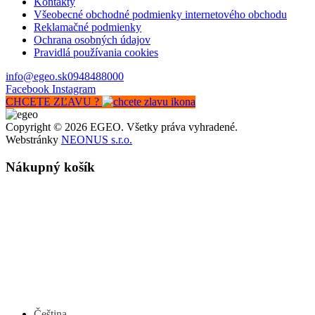
Kontakty
Všeobecné obchodné podmienky internetového obchodu
Reklamačné podmienky
Ochrana osobných údajov
Pravidlá používania cookies
info@egeo.sk
0948488000
Facebook
Instagram
CHCETE ZĽAVU ?
Copyright © 2026 EGEO. Všetky práva vyhradené.
Webstránky
NEONUS s.r.o.
Nákupný košík
Čeština