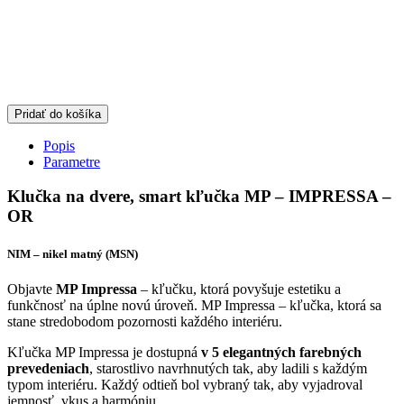
Pridať do košíka
Popis
Parametre
Klučka na dvere, smart kľučka MP – IMPRESSA –
OR
NIM – nikel matný (MSN)
Objavte
MP Impressa
– kľučku, ktorá povyšuje estetiku a
funkčnosť na úplne novú úroveň. MP Impressa – kľučka, ktorá sa
stane stredobodom pozornosti každého interiéru.
Kľučka MP Impressa je dostupná
v 5 elegantných farebných
prevedeniach
, starostlivo navrhnutých tak, aby ladili s každým
typom interiéru. Každý odtieň bol vybraný tak, aby vyjadroval
jemnosť, vkus a harmóniu.