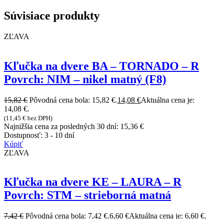
Súvisiace produkty
ZĽAVA
Kľučka na dvere BA – TORNADO – R
Povrch: NIM – nikel matný (F8)
15,82
€
Pôvodná cena bola: 15,82 €.
14,08
€
Aktuálna cena je:
14,08 €.
(
11,45
€
bez DPH)
Najnižšia cena za posledných 30 dní:
15,36
€
Dostupnosť:
3 - 10 dní
Kúpiť
ZĽAVA
Kľučka na dvere KE – LAURA – R
Povrch: STM – strieborná matná
7,42
€
Pôvodná cena bola: 7,42 €.
6,60
€
Aktuálna cena je: 6,60 €.