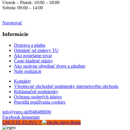
Utorok – Piatok: 10:00 – 18:00
Sobota: 09:00 – 14:00
Mimo otváracích hodín
na objednávku
Navigovať
Informácie
Doprava a platba
Odstúpiť od zmluvy TU
Ako posielame tovar
Často kladené otázky
Ako správne objednať dvere a zárubne
Naše realizácie
Kontakty
Všeobecné obchodné podmienky internetového obchodu
Reklamačné podmienky
Ochrana osobných údajov
Pravidlá používania cookies
info@egeo.sk
0948488000
Facebook
Instagram
CHCETE ZĽAVU ?