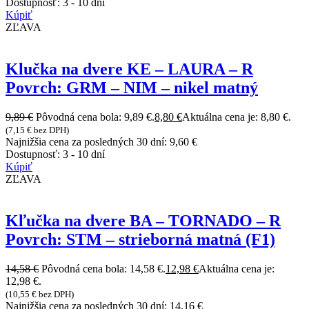
Dostupnosť:
3 - 10 dní
Kúpiť
ZĽAVA
Klučka na dvere KE – LAURA – R
Povrch: GRM – NIM – nikel matný
9,89
€
Pôvodná cena bola: 9,89 €.
8,80
€
Aktuálna cena je: 8,80 €.
(
7,15
€
bez DPH)
Najnižšia cena za posledných 30 dní:
9,60
€
Dostupnosť:
3 - 10 dní
Kúpiť
ZĽAVA
Kľučka na dvere BA – TORNADO – R
Povrch: STM – strieborná matná (F1)
14,58
€
Pôvodná cena bola: 14,58 €.
12,98
€
Aktuálna cena je:
12,98 €.
(
10,55
€
bez DPH)
Najnižšia cena za posledných 30 dní:
14,16
€