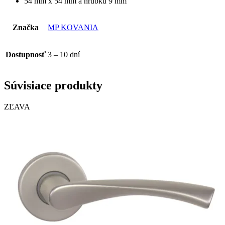
54 mm x 54 mm a hrúbku 9 mm
Značka
MP KOVANIA
Dostupnosť
3 – 10 dní
Súvisiace produkty
ZĽAVA