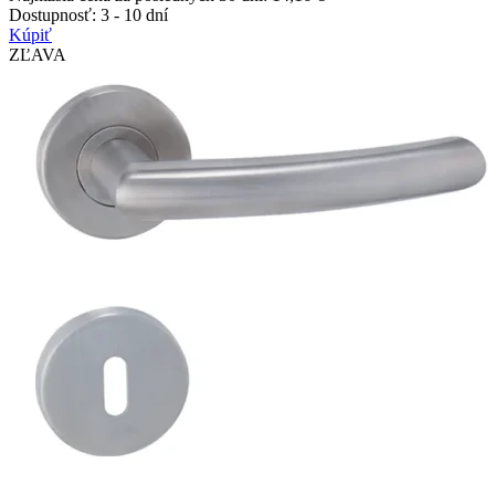
Dostupnosť:
3 - 10 dní
Kúpiť
ZĽAVA