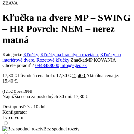
ZĽAVA
Kľučka na dvere MP – SWING
– HR Povrch: NEM – nerez
matná
Kategória:
Kľučky
,
Kľučky na hranatých rozetách
,
Kľučky na
interiérové dvere
,
Rozetové kľučky
Značka:
MP KOVANIA
Chcete poradiť ?
0948488000
info@egeo.sk
17,30
€
Pôvodná cena bola: 17,30 €.
15,40
€
Aktuálna cena je:
15,40 €.
(
12,52
€
bez DPH)
Najnižšia cena za posledných 30 dní:
17,30
€
Dostupnosť:
3 - 10 dní
Konfigurátor
Typ otvoru
Bez spodnej rozety