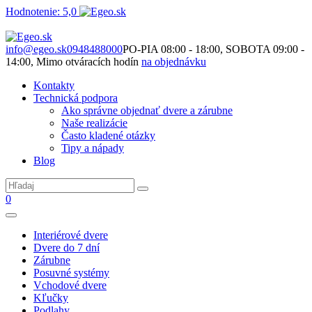
Hodnotenie: 5,0
Nie je to len o produktoch. Je to o priestore, ktorý spolu vytvárame.
info@egeo.sk
0948488000
PO-PIA 08:00 - 18:00, SOBOTA 09:00 -
14:00, Mimo otváracích hodín
na objednávku
Kontakty
Technická podpora
Ako správne objednať dvere a zárubne
Naše realizácie
Často kladené otázky
Tipy a nápady
Blog
0
Interiérové dvere
Dvere do 7 dní
Zárubne
Posuvné systémy
Vchodové dvere
Kľučky
Podlahy