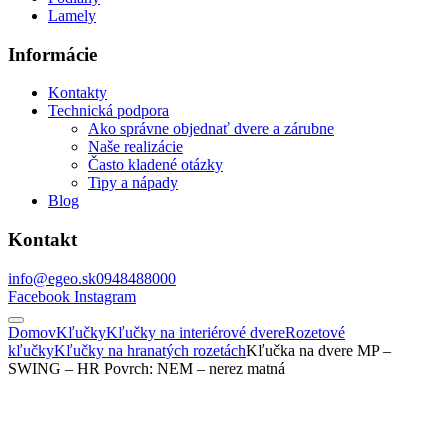
Lamely
Informácie
Kontakty
Technická podpora
Ako správne objednať dvere a zárubne
Naše realizácie
Často kladené otázky
Tipy a nápady
Blog
Kontakt
info@egeo.sk
0948488000
Facebook
Instagram
Domov
Kľučky
Kľučky na interiérové dvere
Rozetové
kľučky
Kľučky na hranatých rozetách
Kľučka na dvere MP –
SWING – HR Povrch: NEM – nerez matná