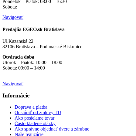
Pondelok – Piatok: 08:00 – 16:30
Sobota:
na objednávku
Navigovať
Predajňa EGEO.sk Bratislava
Ul.Kazanská 22
82106 Bratislava – Podunajské Biskupice
Otváracia doba
Utorok – Piatok: 10:00 – 18:00
Sobota: 09:00 – 14:00
Mimo otváracích hodín
na objednávku
Navigovať
Informácie
Doprava a platba
Odstúpiť od zmluvy TU
Ako posielame tovar
Často kladené otázky
Ako správne objednať dvere a zárubne
Naše realizácie