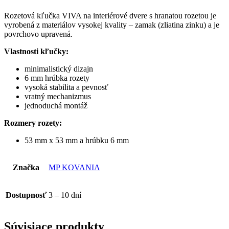
Rozetová kľučka VIVA na interiérové dvere s hranatou rozetou je
vyrobená z materiálov vysokej kvality – zamak (zliatina zinku) a je
povrchovo upravená.
Vlastnosti kľučky:
minimalistický dizajn
6 mm hrúbka rozety
vysoká stabilita a pevnosť
vratný mechanizmus
jednoduchá montáž
Rozmery rozety:
53 mm x 53 mm a hrúbku 6 mm
Značka
MP KOVANIA
Dostupnosť
3 – 10 dní
Súvisiace produkty