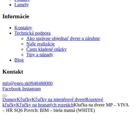
Lamely
Informácie
Kontakty
Technická podpora
Ako správne objednať dvere a zárubne
Naše realizácie
Často kladené otázky
Tipy a nápady
Blog
Kontakt
info@egeo.sk
0948488000
Facebook
Instagram
Domov
Kľučky
Kľučky na interiérové dvere
Rozetové
kľučky
Kľučky na hranatých rozetách
Klučka na dvere MP – VIVA
– HR SQ6 Povrch: BIM – biela matná (WHITE)