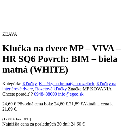
ZĽAVA
Klučka na dvere MP – VIVA –
HR SQ6 Povrch: BIM – biela
matná (WHITE)
Kategória:
Kľučky
,
Kľučky na hranatých rozetách
,
Kľučky na
interiérové dvere
,
Rozetové kľučky
Značka:
MP KOVANIA
Chcete poradiť ?
0948488000
info@egeo.sk
24,60
€
Pôvodná cena bola: 24,60 €.
21,89
€
Aktuálna cena je:
21,89 €.
(
17,80
€
bez DPH)
Najnižšia cena za posledných 30 dní:
24,60
€