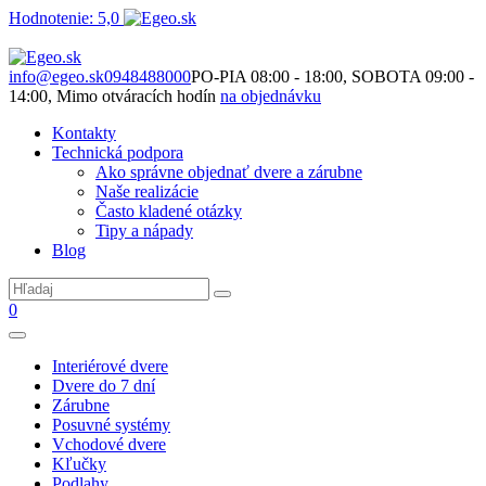
Hodnotenie: 5,0
Nie je to len o produktoch. Je to o priestore, ktorý spolu vytvárame.
info@egeo.sk
0948488000
PO-PIA 08:00 - 18:00, SOBOTA 09:00 -
14:00, Mimo otváracích hodín
na objednávku
Kontakty
Technická podpora
Ako správne objednať dvere a zárubne
Naše realizácie
Často kladené otázky
Tipy a nápady
Blog
0
Interiérové dvere
Dvere do 7 dní
Zárubne
Posuvné systémy
Vchodové dvere
Kľučky
Podlahy