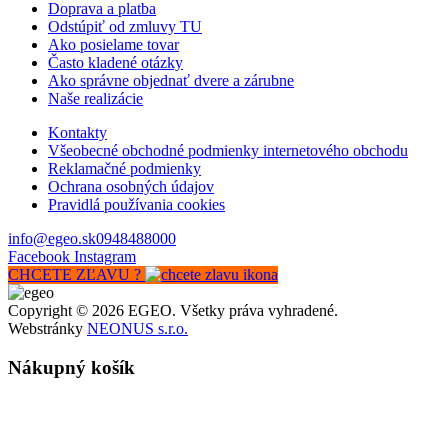
Doprava a platba
Odstúpiť od zmluvy TU
Ako posielame tovar
Často kladené otázky
Ako správne objednať dvere a zárubne
Naše realizácie
Kontakty
Všeobecné obchodné podmienky internetového obchodu
Reklamačné podmienky
Ochrana osobných údajov
Pravidlá používania cookies
info@egeo.sk
0948488000
Facebook
Instagram
CHCETE ZĽAVU ?
Copyright © 2026 EGEO. Všetky práva vyhradené.
Webstránky
NEONUS s.r.o.
Nákupný košík