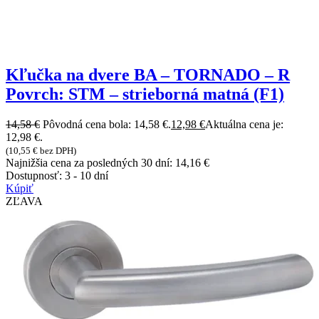
Kľučka na dvere BA – TORNADO – R
Povrch: STM – strieborná matná (F1)
14,58
€
Pôvodná cena bola: 14,58 €.
12,98
€
Aktuálna cena je:
12,98 €.
(
10,55
€
bez DPH)
Najnižšia cena za posledných 30 dní:
14,16
€
Dostupnosť:
3 - 10 dní
Kúpiť
ZĽAVA