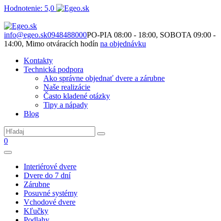
Hodnotenie: 5,0
Nie je to len o produktoch. Je to o priestore, ktorý spolu vytvárame.
info@egeo.sk
0948488000
PO-PIA 08:00 - 18:00, SOBOTA 09:00 -
14:00, Mimo otváracích hodín
na objednávku
Kontakty
Technická podpora
Ako správne objednať dvere a zárubne
Naše realizácie
Často kladené otázky
Tipy a nápady
Blog
0
Interiérové dvere
Dvere do 7 dní
Zárubne
Posuvné systémy
Vchodové dvere
Kľučky
Podlahy