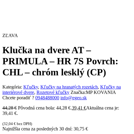
ZĽAVA
Klučka na dvere AT –
PRIMULA – HR 7S Povrch:
CHL – chróm lesklý (CP)
Kategória:
Kľučky
,
Kľučky na hranatých rozetách
,
Kľučky na
interiérové dvere
,
Rozetové kľučky
Značka:
MP KOVANIA
Chcete poradiť ?
0948488000
info@egeo.sk
44,28
€
Pôvodná cena bola: 44,28 €.
39,41
€
Aktuálna cena je:
39,41 €.
(
32,04
€
bez DPH)
Najnižšia cena za posledných 30 dní:
30,75
€