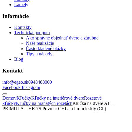
Lamely
Informácie
Kontakty
Technická podpora
Ako správne objednať dvere a zárubne
Naše realizácie
Často kladené otázky
Tipy a nápady
Blog
Kontakt
info@egeo.sk
0948488000
Facebook
Instagram
Domov
Kľučky
Kľučky na interiérové dvere
Rozetové
kľučky
Kľučky na hranatých rozetách
Klučka na dvere AT –
PRIMULA – HR 7S Povrch: CHL – chróm lesklý (CP)