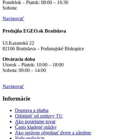
Pondelok – Piatok: 08:00 – 16:30
Sobota:
na objednávku
Navigovať
Predajňa EGEO.sk Bratislava
Ul.Kazanská 22
82106 Bratislava – Podunajské Biskupice
Otváracia doba
Utorok – Piatok: 10:00 – 18:00
Sobota: 09:00 – 14:00
Mimo otváracích hodín
na objednávku
Navigovať
Informácie
Doprava a platba
Odstúpiť od zmluvy TU
Ako posielame tovar
Často kladené otázky
Ako správne objednať dvere a zárubne
Naše realizácie