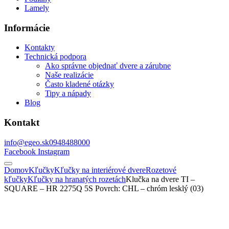
Lamely
Informácie
Kontakty
Technická podpora
Ako správne objednať dvere a zárubne
Naše realizácie
Často kladené otázky
Tipy a nápady
Blog
Kontakt
info@egeo.sk
0948488000
Facebook
Instagram
Domov
Kľučky
Kľučky na interiérové dvere
Rozetové
kľučky
Kľučky na hranatých rozetách
Klučka na dvere TI –
SQUARE – HR 2275Q 5S Povrch: CHL – chróm lesklý (03)