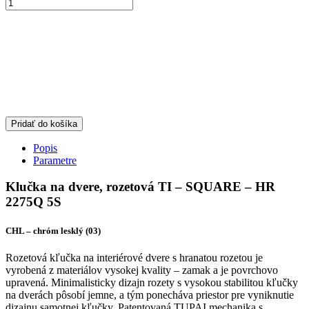
Pridať do košíka
Popis
Parametre
Klučka na dvere, rozetová TI – SQUARE – HR
2275Q 5S
CHL – chróm lesklý (03)
Rozetová kľučka na interiérové dvere s hranatou rozetou je
vyrobená z materiálov vysokej kvality – zamak a je povrchovo
upravená. Minimalisticky dizajn rozety s vysokou stabilitou kľučky
na dverách pôsobí jemne, a tým ponecháva priestor pre vyniknutie
dizajnu samotnej kľučky. Patentovaná TUPAI mechanika s