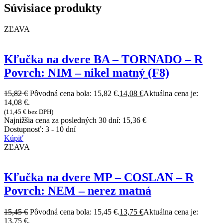
Súvisiace produkty
ZĽAVA
Kľučka na dvere BA – TORNADO – R
Povrch: NIM – nikel matný (F8)
15,82
€
Pôvodná cena bola: 15,82 €.
14,08
€
Aktuálna cena je:
14,08 €.
(
11,45
€
bez DPH)
Najnižšia cena za posledných 30 dní:
15,36
€
Dostupnosť:
3 - 10 dní
Kúpiť
ZĽAVA
Kľučka na dvere MP – COSLAN – R
Povrch: NEM – nerez matná
15,45
€
Pôvodná cena bola: 15,45 €.
13,75
€
Aktuálna cena je:
13,75 €.