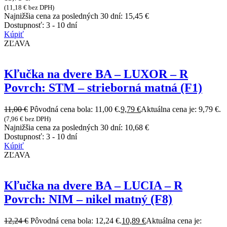
(
11,18
€
bez DPH)
Najnižšia cena za posledných 30 dní:
15,45
€
Dostupnosť:
3 - 10 dní
Kúpiť
ZĽAVA
Kľučka na dvere BA – LUXOR – R
Povrch: STM – strieborná matná (F1)
11,00
€
Pôvodná cena bola: 11,00 €.
9,79
€
Aktuálna cena je: 9,79 €.
(
7,96
€
bez DPH)
Najnižšia cena za posledných 30 dní:
10,68
€
Dostupnosť:
3 - 10 dní
Kúpiť
ZĽAVA
Kľučka na dvere BA – LUCIA – R
Povrch: NIM – nikel matný (F8)
12,24
€
Pôvodná cena bola: 12,24 €.
10,89
€
Aktuálna cena je: