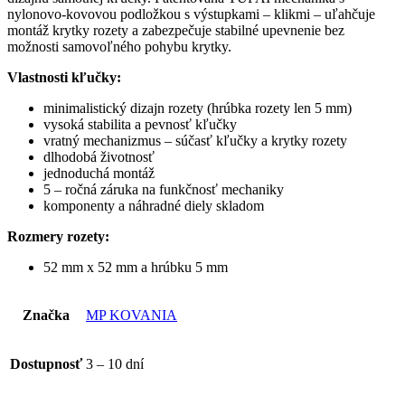
nylonovo-kovovou podložkou s výstupkami – klikmi – uľahčuje
montáž krytky rozety a zabezpečuje stabilné upevnenie bez
možnosti samovoľného pohybu krytky.
Vlastnosti kľučky:
minimalistický dizajn rozety (hrúbka rozety len 5 mm)
vysoká stabilita a pevnosť kľučky
vratný mechanizmus – súčasť kľučky a krytky rozety
dlhodobá životnosť
jednoduchá montáž
5 – ročná záruka na funkčnosť mechaniky
komponenty a náhradné diely skladom
Rozmery rozety:
52 mm x 52 mm a hrúbku 5 mm
Značka
MP KOVANIA
Dostupnosť
3 – 10 dní