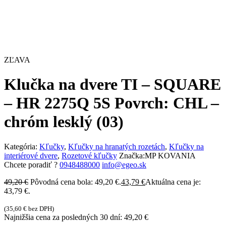
ZĽAVA
Klučka na dvere TI – SQUARE
– HR 2275Q 5S Povrch: CHL –
chróm lesklý (03)
Kategória:
Kľučky
,
Kľučky na hranatých rozetách
,
Kľučky na
interiérové dvere
,
Rozetové kľučky
Značka:
MP KOVANIA
Chcete poradiť ?
0948488000
info@egeo.sk
49,20
€
Pôvodná cena bola: 49,20 €.
43,79
€
Aktuálna cena je:
43,79 €.
(
35,60
€
bez DPH)
Najnižšia cena za posledných 30 dní:
49,20
€