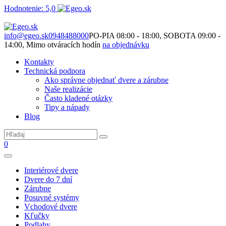
Hodnotenie: 5,0
Nie je to len o produktoch. Je to o priestore, ktorý spolu vytvárame.
info@egeo.sk
0948488000
PO-PIA 08:00 - 18:00, SOBOTA 09:00 -
14:00, Mimo otváracích hodín
na objednávku
Kontakty
Technická podpora
Ako správne objednať dvere a zárubne
Naše realizácie
Často kladené otázky
Tipy a nápady
Blog
0
Interiérové dvere
Dvere do 7 dní
Zárubne
Posuvné systémy
Vchodové dvere
Kľučky
Podlahy