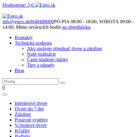
Hodnotenie: 5,0
Nie je to len o produktoch. Je to o priestore, ktorý spolu vytvárame.
info@egeo.sk
0948488000
PO-PIA 08:00 - 18:00, SOBOTA 09:00 -
14:00, Mimo otváracích hodín
na objednávku
Kontakty
Technická podpora
Ako správne objednať dvere a zárubne
Naše realizácie
Často kladené otázky
Tipy a nápady
Blog
0
Interiérové dvere
Dvere do 7 dní
Zárubne
Posuvné systémy
Vchodové dvere
Kľučky
Podlahy