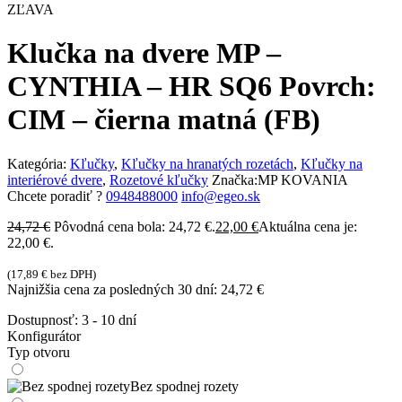
ZĽAVA
Klučka na dvere MP –
CYNTHIA – HR SQ6 Povrch:
CIM – čierna matná (FB)
Kategória:
Kľučky
,
Kľučky na hranatých rozetách
,
Kľučky na
interiérové dvere
,
Rozetové kľučky
Značka:
MP KOVANIA
Chcete poradiť ?
0948488000
info@egeo.sk
24,72
€
Pôvodná cena bola: 24,72 €.
22,00
€
Aktuálna cena je:
22,00 €.
(
17,89
€
bez DPH)
Najnižšia cena za posledných 30 dní:
24,72
€
Dostupnosť:
3 - 10 dní
Konfigurátor
Typ otvoru
Bez spodnej rozety