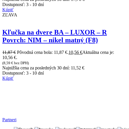
Dostupnosť:
3 - 10 dní
Kúpiť
ZĽAVA
Kľučka na dvere BA – LUXOR – R
Povrch: NIM – nikel matný (F8)
11,87
€
Pôvodná cena bola: 11,87 €.
10,56
€
Aktuálna cena je:
10,56 €.
(
8,59
€
bez DPH)
Najnižšia cena za posledných 30 dní:
11,52
€
Dostupnosť:
3 - 10 dní
Kúpiť
Partneri