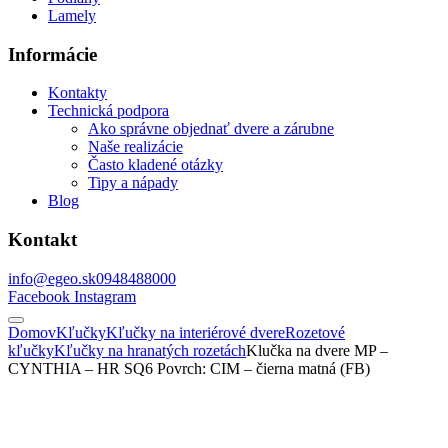
Lamely
Informácie
Kontakty
Technická podpora
Ako správne objednať dvere a zárubne
Naše realizácie
Často kladené otázky
Tipy a nápady
Blog
Kontakt
info@egeo.sk
0948488000
Facebook
Instagram
Domov
Kľučky
Kľučky na interiérové dvere
Rozetové
kľučky
Kľučky na hranatých rozetách
Klučka na dvere MP –
CYNTHIA – HR SQ6 Povrch: CIM – čierna matná (FB)