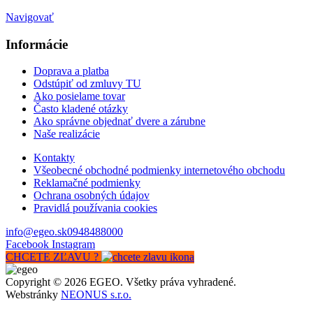
Navigovať
Informácie
Doprava a platba
Odstúpiť od zmluvy TU
Ako posielame tovar
Často kladené otázky
Ako správne objednať dvere a zárubne
Naše realizácie
Kontakty
Všeobecné obchodné podmienky internetového obchodu
Reklamačné podmienky
Ochrana osobných údajov
Pravidlá používania cookies
info@egeo.sk
0948488000
Facebook
Instagram
CHCETE ZĽAVU ?
Copyright © 2026 EGEO. Všetky práva vyhradené.
Webstránky
NEONUS s.r.o.