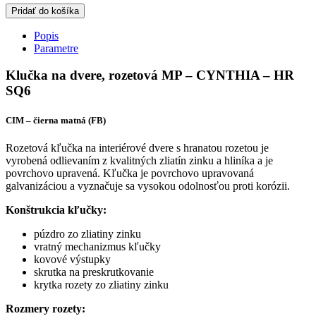
Pridať do košíka
Popis
Parametre
Klučka na dvere, rozetová MP – CYNTHIA – HR
SQ6
CIM – čierna matná (FB)
Rozetová kľučka na interiérové dvere s hranatou rozetou je
vyrobená odlievaním z kvalitných zliatín zinku a hliníka a je
povrchovo upravená. Kľučka je povrchovo upravovaná
galvanizáciou a vyznačuje sa vysokou odolnosťou proti korózii.
Konštrukcia kľučky:
púzdro zo zliatiny zinku
vratný mechanizmus kľučky
kovové výstupky
skrutka na preskrutkovanie
krytka rozety zo zliatiny zinku
Rozmery rozety: