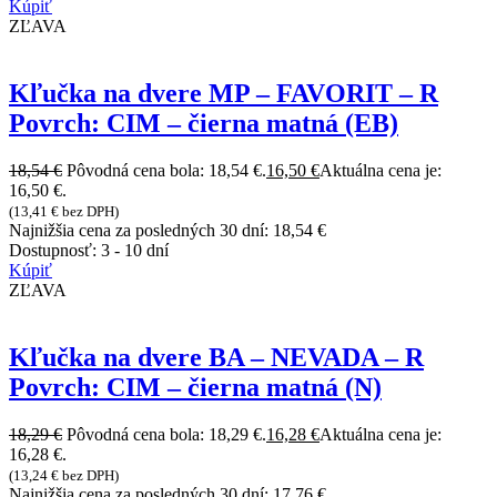
Kúpiť
ZĽAVA
Kľučka na dvere MP – FAVORIT – R
Povrch: CIM – čierna matná (EB)
18,54
€
Pôvodná cena bola: 18,54 €.
16,50
€
Aktuálna cena je:
16,50 €.
(
13,41
€
bez DPH)
Najnižšia cena za posledných 30 dní:
18,54
€
Dostupnosť:
3 - 10 dní
Kúpiť
ZĽAVA
Kľučka na dvere BA – NEVADA – R
Povrch: CIM – čierna matná (N)
18,29
€
Pôvodná cena bola: 18,29 €.
16,28
€
Aktuálna cena je:
16,28 €.
(
13,24
€
bez DPH)
Najnižšia cena za posledných 30 dní:
17,76
€