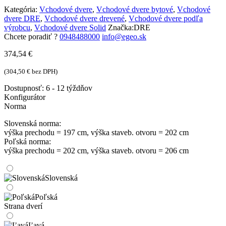
Kategória:
Vchodové dvere
,
Vchodové dvere bytové
,
Vchodové
dvere DRE
,
Vchodové dvere drevené
,
Vchodové dvere podľa
výrobcu
,
Vchodové dvere Solid
Značka:
DRE
Chcete poradiť ?
0948488000
info@egeo.sk
374,54
€
(
304,50
€
bez DPH)
Dostupnosť:
6 - 12 týždňov
Konfigurátor
Norma
Slovenská norma:
výška prechodu = 197 cm, výška staveb. otvoru = 202 cm
Poľská norma:
výška prechodu = 202 cm, výška staveb. otvoru = 206 cm
Slovenská
Poľská
Strana dverí
Ľavá