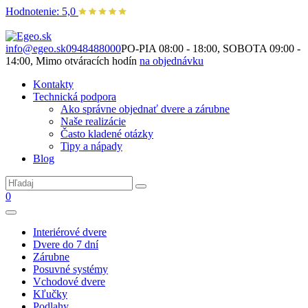
Hodnotenie: 5,0
Nie je to len o produktoch. Je to o priestore, ktorý spolu vytvárame.
info@egeo.sk
0948488000
PO-PIA 08:00 - 18:00, SOBOTA 09:00 -
14:00, Mimo otváracích hodín
na objednávku
Kontakty
Technická podpora
Ako správne objednať dvere a zárubne
Naše realizácie
Často kladené otázky
Tipy a nápady
Blog
0
Interiérové dvere
Dvere do 7 dní
Zárubne
Posuvné systémy
Vchodové dvere
Kľučky
Podlahy