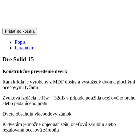
Pridať do košíka
Popis
Parametre
Dre Solid 15
Konštrukčné prevedenie dverí:
Rám krídla je vyrobený z MDF dosky a vystužený dvoma plochými
oceľovými tyčami
Zvuková izolácia je Rw = 32dB v prípade použitia oceľového prahu
alebo padajúceho prahu
Dvere obsahujú viacbodový zámok
K dverám je možné objednať stálu oceľovú zárubňu alebo
regulovanú oceľovú zárubňu