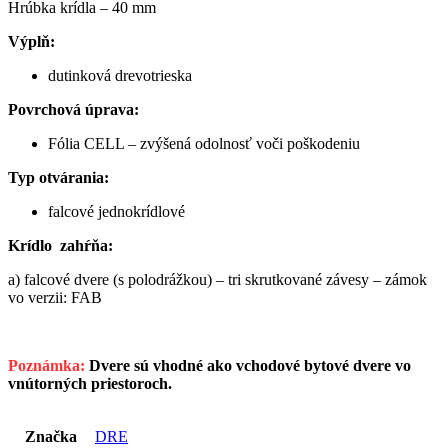
Hrúbka krídla – 40 mm
Výplň:
dutinková drevotrieska
Povrchová úprava:
Fólia CELL – zvýšená odolnosť voči poškodeniu
Typ otvárania:
falcové jednokrídlové
Krídlo zahŕňa:
a) falcové dvere (s polodrážkou) – tri skrutkované závesy – zámok
vo verzii: FAB
Poznámka:
Dvere sú vhodné ako vchodové bytové dvere vo
vnútorných priestoroch.
Značka
DRE