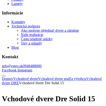
Lamely
Informácie
Kontakty
Technická podpora
Ako správne objednať dvere a zárubne
Naše realizácie
Často kladené otázky
Tipy a nápady
Blog
Kontakt
info@egeo.sk
0948488000
Facebook
Instagram
Domov
Vchodové dvere
Vchodové dvere podľa výrobcu
Vchodové
dvere DRE
Vchodové dvere Dre Solid 15
Vchodové dvere Dre Solid 15