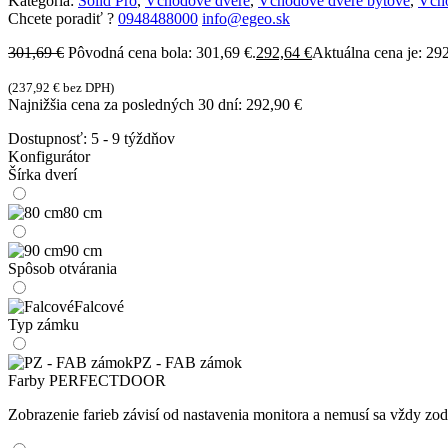
Kategória:
Solid Pro
,
Vchodové dvere
,
Vchodové dvere bytové
,
Vch
Chcete poradiť ?
0948488000
info@egeo.sk
301,69
€
Pôvodná cena bola: 301,69 €.
292,64
€
Aktuálna cena je: 292
(
237,92
€
bez DPH)
Najnižšia cena za posledných 30 dní:
292,90
€
Dostupnosť:
5 - 9 týždňov
Konfigurátor
Šírka dverí
80 cm
90 cm
Spôsob otvárania
Falcové
Typ zámku
PZ - FAB zámok
Farby PERFECTDOOR
Zobrazenie farieb závisí od nastavenia monitora a nemusí sa vždy 