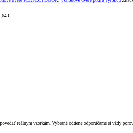
odové dvere PERFECTDOOR
,
Vchodové dvere podľa výrobcu
Značk
,64 €.
zodpovedať reálnym vzorkám. Vybrané odtiene odporúčame si vždy por