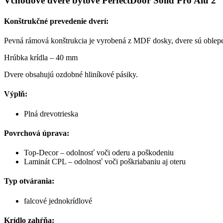
Vchodové dvere bytové PerfectDoor Solid Pro Alu 2
Konštrukčné prevedenie dverí:
Pevná rámová konštrukcia je vyrobená z MDF dosky, dvere sú obl
Hrúbka krídla – 40 mm
Dvere obsahujú ozdobné hliníkové pásiky.
Výplň:
Plná drevotrieska
Povrchová úprava:
Top-Decor – odolnosť voči oderu a poškodeniu
Laminát CPL – odolnosť voči poškriabaniu aj oteru
Typ otvárania:
falcové jednokrídlové
Krídlo zahŕňa: