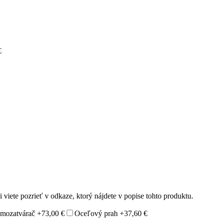
€
 viete pozrieť v odkaze, ktorý nájdete v popise tohto produktu.
mozatvárač
+73,00 €
Oceľový prah
+37,60 €