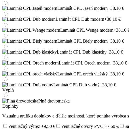
Laminát CPL Jaseň modern
+38,10 €
Laminát CPL Dub modern
+38,10 €
Laminát CPL Wenge modern
+38,10 
Laminát CPL Biely modern
+38,10 €
Laminát CPL Dub klasicky
+38,10 €
Laminát CPL Orech modern
+38,10 €
Laminát CPL orech vlašský
+38,10 €
Laminát CPL Dub vodný
+38,10 €
Výplň
Plná drevotrieska
Doplnky
Vizuálnu grafiku doplnkov a ďalšie možnosti, ktoré ponúka výrobca si
Ventilačný výfrez
+9,50 €
Ventilačné otvory PVC
+7,60 €
Sa