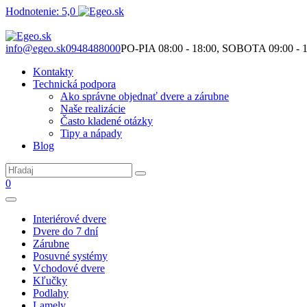
Hodnotenie: 5,0
Nie je to len o produktoch. Je to o priestore, ktorý spolu vytvárame.
info@egeo.sk
0948488000
PO-PIA 08:00 - 18:00, SOBOTA 09:00 - 1
Kontakty
Technická podpora
Ako správne objednať dvere a zárubne
Naše realizácie
Často kladené otázky
Tipy a nápady
Blog
0
Interiérové dvere
Dvere do 7 dní
Zárubne
Posuvné systémy
Vchodové dvere
Kľučky
Podlahy
Lamely