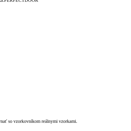
a:
PERFECTDOOR
ovnať so vzorkovníkom reálnymi vzorkami.