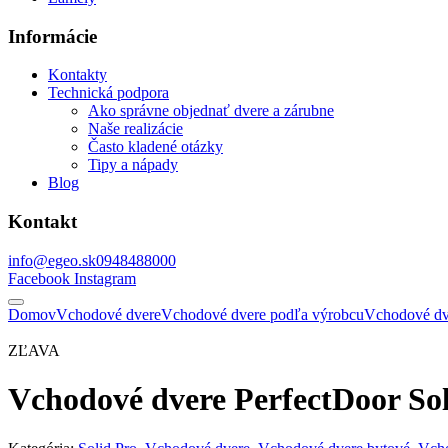
Informácie
Kontakty
Technická podpora
Ako správne objednať dvere a zárubne
Naše realizácie
Často kladené otázky
Tipy a nápady
Blog
Kontakt
info@egeo.sk
0948488000
Facebook
Instagram
Domov
Vchodové dvere
Vchodové dvere podľa výrobcu
Vchodové 
ZĽAVA
Vchodové dvere PerfectDoor Sol