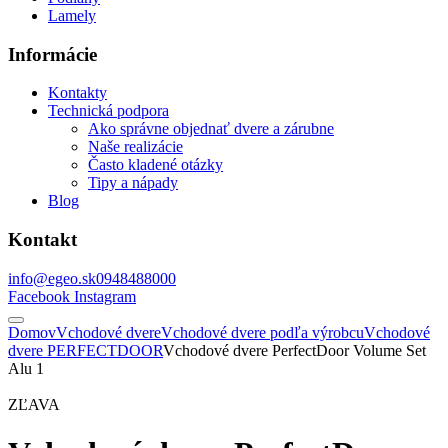
Lamely
Informácie
Kontakty
Technická podpora
Ako správne objednať dvere a zárubne
Naše realizácie
Často kladené otázky
Tipy a nápady
Blog
Kontakt
info@egeo.sk
0948488000
Facebook
Instagram
Domov
Vchodové dvere
Vchodové dvere podľa výrobcu
Vchodové
dvere PERFECTDOOR
Vchodové dvere PerfectDoor Volume Set
Alu 1
ZĽAVA