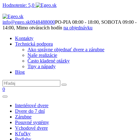
Hodnotenie: 5,0
Nie je to len o produktoch. Je to o priestore, ktorý spolu vytvárame.
info@egeo.sk
0948488000
PO-PIA 08:00 - 18:00, SOBOTA 09:00 -
14:00, Mimo otváracích hodín
na objednávku
Kontakty
Technická podpora
Ako správne objednať dvere a zárubne
Naše realizácie
Často kladené otázky
Tipy a nápady
Blog
0
Interiérové dvere
Dvere do 7 dní
Zárubne
Posuvné systémy
Vchodové dvere
Kľučky
Podlahy