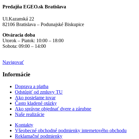
Predajňa EGEO.sk Bratislava
Ul.Kazanská 22
82106 Bratislava – Podunajské Biskupice
Otváracia doba
Utorok – Piatok: 10:00 – 18:00
Sobota: 09:00 – 14:00
Mimo otváracích hodín
na objednávku
Navigovať
Informácie
Doprava a platba
Odstúpiť od zmluvy TU
Ako posielame tovar
Často kladené otázky
Ako správne objednať dvere a zárubne
Naše realizácie
Kontakty
Všeobecné obchodné podmienky internetového obchodu
Reklamačné podmienky