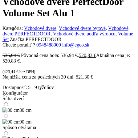
Vchodové dvere PerfectDoor
Volume Set Alu 1
Kategória:
Vchodové dvere
,
Vchodové dvere bytové
,
Vchodové
dvere PERFECTDOOR
,
Vchodové dvere podľa výrobcu
,
Volume
Set
Značka:
PERFECTDOOR
Chcete poradiť ?
0948488000
info@egeo.sk
536,94
€
Pôvodná cena bola: 536,94 €.
520,83
€
Aktuálna cena je:
520,83 €.
(
423,44
€
bez DPH)
Najnižšia cena za posledných 30 dní:
521,30
€
Dostupnosť:
5 - 9 týždňov
Konfigurátor
Šírka dverí
80 cm
90 cm
Spôsob otvárania