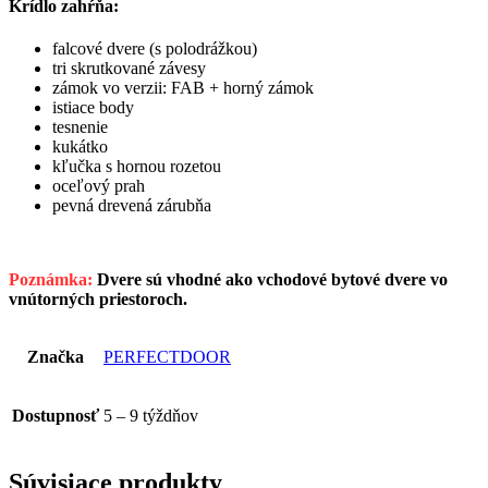
Krídlo zahŕňa:
falcové dvere (s polodrážkou)
tri skrutkované závesy
zámok vo verzii: FAB + horný zámok
istiace body
tesnenie
kukátko
kľučka s hornou rozetou
oceľový prah
pevná drevená zárubňa
Poznámka:
Dvere sú vhodné ako vchodové bytové dvere vo
vnútorných priestoroch.
Značka
PERFECTDOOR
Dostupnosť
5 – 9 týždňov
Súvisiace produkty