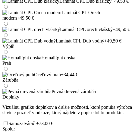
Laminát CPL Dub klasicky
+49,50 €
Laminát CPL Orech
modern
+49,50 €
Laminát CPL orech vlašský
+49,50 €
Laminát CPL Dub vodný
+49,50 €
Výplň
Homalifght doska
Prah
Oceľový prah
+34,44 €
Zárubňa
Pevná drevená zárubňa
Doplnky
Vizuálnu grafiku doplnkov a ďalšie možnosti, ktoré ponúka výrobca
si viete pozrieť v odkaze, ktorý nájdete v popise tohto produktu.
Samozatvárač
+73,00 €
Spolu: