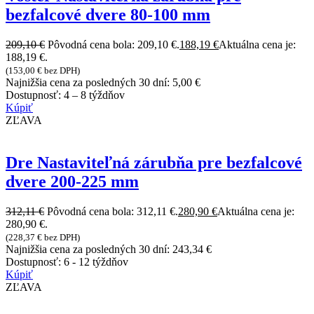
bezfalcové dvere 80-100 mm
209,10
€
Pôvodná cena bola: 209,10 €.
188,19
€
Aktuálna cena je:
188,19 €.
(
153,00
€
bez DPH)
Najnižšia cena za posledných 30 dní:
5,00
€
Dostupnosť:
4 – 8 týždňov
Kúpiť
ZĽAVA
Dre Nastaviteľná zárubňa pre bezfalcové
dvere 200-225 mm
312,11
€
Pôvodná cena bola: 312,11 €.
280,90
€
Aktuálna cena je:
280,90 €.
(
228,37
€
bez DPH)
Najnižšia cena za posledných 30 dní:
243,34
€
Dostupnosť:
6 - 12 týždňov
Kúpiť
ZĽAVA