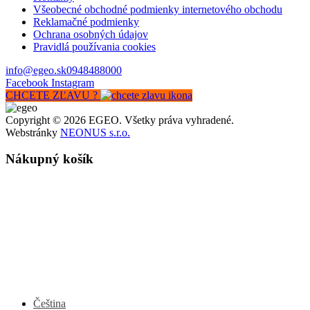
Všeobecné obchodné podmienky internetového obchodu
Reklamačné podmienky
Ochrana osobných údajov
Pravidlá používania cookies
info@egeo.sk
0948488000
Facebook
Instagram
CHCETE ZĽAVU ?
Copyright © 2026 EGEO. Všetky práva vyhradené.
Webstránky
NEONUS s.r.o.
Nákupný košík
Čeština