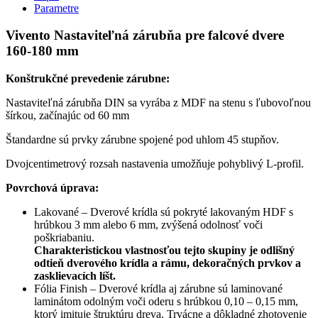
Parametre
Vivento Nastaviteľná zárubňa pre falcové dvere
160-180 mm
Konštrukčné prevedenie zárubne:
Nastaviteľná zárubňa DIN sa vyrába z MDF na stenu s ľubovoľnou
šírkou, začínajúc od 60 mm
Štandardne sú prvky zárubne spojené pod uhlom 45 stupňov.
Dvojcentimetrový rozsah nastavenia umožňuje pohyblivý L-profil.
Povrchová úprava:
Lakované – Dverové krídla sú pokryté lakovaným HDF s
hrúbkou 3 mm alebo 6 mm, zvýšená odolnosť voči
poškriabaniu.
Charakteristickou vlastnosťou tejto skupiny je odlišný
odtieň dverového krídla a rámu, dekoračných prvkov a
zasklievacích líšt.
Fólia Finish – Dverové krídla aj zárubne sú laminované
laminátom odolným voči oderu s hrúbkou 0,10 – 0,15 mm,
ktorý imituje štruktúru dreva. Trvácne a dôkladné zhotovenie