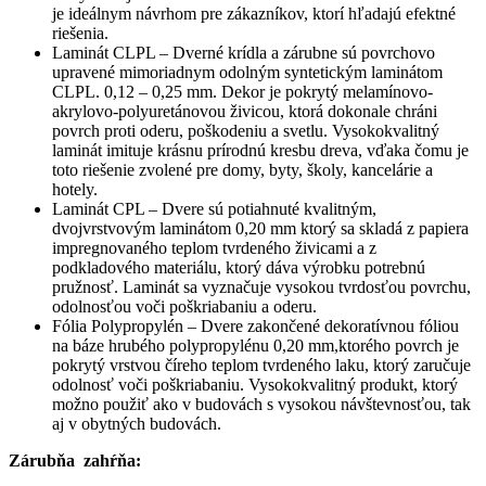
je ideálnym návrhom pre zákazníkov, ktorí hľadajú efektné
riešenia.
Laminát CLPL – Dverné krídla a zárubne sú povrchovo
upravené mimoriadnym odolným syntetickým laminátom
CLPL. 0,12 – 0,25 mm. Dekor je pokrytý melamínovo-
akrylovo-polyuretánovou živicou, ktorá dokonale chráni
povrch proti oderu, poškodeniu a svetlu. Vysokokvalitný
laminát imituje krásnu prírodnú kresbu dreva, vďaka čomu je
toto riešenie zvolené pre domy, byty, školy, kancelárie a
hotely.
Laminát CPL – Dvere sú potiahnuté kvalitným,
dvojvrstvovým laminátom 0,20 mm ktorý sa skladá z papiera
impregnovaného teplom tvrdeného živicami a z
podkladového materiálu, ktorý dáva výrobku potrebnú
pružnosť. Laminát sa vyznačuje vysokou tvrdosťou povrchu,
odolnosťou voči poškriabaniu a oderu.
Fólia Polypropylén – Dvere zakončené dekoratívnou fóliou
na báze hrubého polypropylénu 0,20 mm,ktorého povrch je
pokrytý vrstvou číreho teplom tvrdeného laku, ktorý zaručuje
odolnosť voči poškriabaniu. Vysokokvalitný produkt, ktorý
možno použiť ako v budovách s vysokou návštevnosťou, tak
aj v obytných budovách.
Zárubňa zahŕňa: