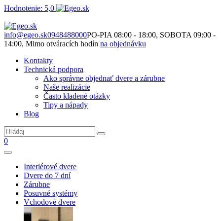
Hodnotenie: 5,0
Nie je to len o produktoch. Je to o priestore, ktorý spolu vytvárame.
info@egeo.sk
0948488000
PO-PIA 08:00 - 18:00, SOBOTA 09:00 -
14:00, Mimo otváracích hodín
na objednávku
Kontakty
Technická podpora
Ako správne objednať dvere a zárubne
Naše realizácie
Často kladené otázky
Tipy a nápady
Blog
0
Interiérové dvere
Dvere do 7 dní
Zárubne
Posuvné systémy
Vchodové dvere