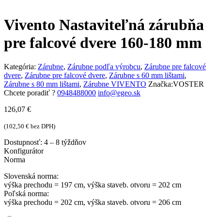
Vivento Nastaviteľná zárubňa
pre falcové dvere 160-180 mm
Kategória:
Zárubne
,
Zárubne podľa výrobcu
,
Zárubne pre falcové
dvere
,
Zárubne pre falcové dvere
,
Zárubne s 60 mm lištami
,
Zárubne s 80 mm lištami
,
Zárubne VIVENTO
Značka:
VOSTER
Chcete poradiť ?
0948488000
info@egeo.sk
126,07
€
(
102,50
€
bez DPH)
Dostupnosť:
4 – 8 týždňov
Konfigurátor
Norma
Slovenská norma:
výška prechodu = 197 cm, výška staveb. otvoru = 202 cm
Poľská norma:
výška prechodu = 202 cm, výška staveb. otvoru = 206 cm