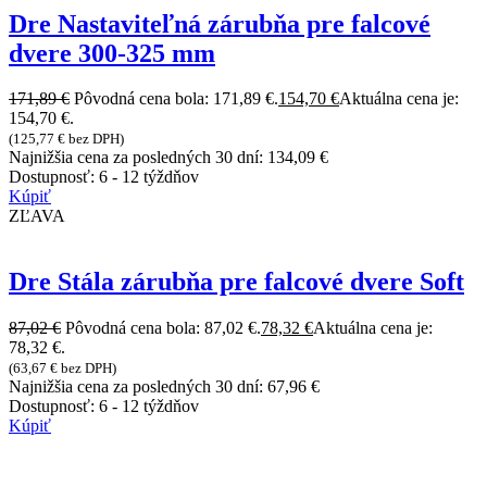
Dre Nastaviteľná zárubňa pre falcové
dvere 300-325 mm
171,89
€
Pôvodná cena bola: 171,89 €.
154,70
€
Aktuálna cena je:
154,70 €.
(
125,77
€
bez DPH)
Najnižšia cena za posledných 30 dní:
134,09
€
Dostupnosť:
6 - 12 týždňov
Kúpiť
ZĽAVA
Dre Stála zárubňa pre falcové dvere Soft
87,02
€
Pôvodná cena bola: 87,02 €.
78,32
€
Aktuálna cena je:
78,32 €.
(
63,67
€
bez DPH)
Najnižšia cena za posledných 30 dní:
67,96
€
Dostupnosť:
6 - 12 týždňov
Kúpiť