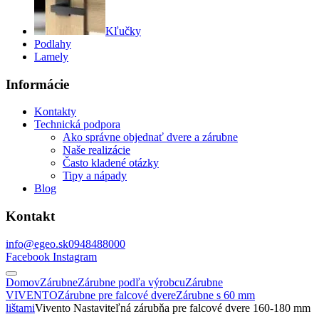
Kľučky
Podlahy
Lamely
Informácie
Kontakty
Technická podpora
Ako správne objednať dvere a zárubne
Naše realizácie
Často kladené otázky
Tipy a nápady
Blog
Kontakt
info@egeo.sk
0948488000
Facebook
Instagram
Domov
Zárubne
Zárubne podľa výrobcu
Zárubne
VIVENTO
Zárubne pre falcové dvere
Zárubne s 60 mm
lištami
Vivento Nastaviteľná zárubňa pre falcové dvere 160-180 mm