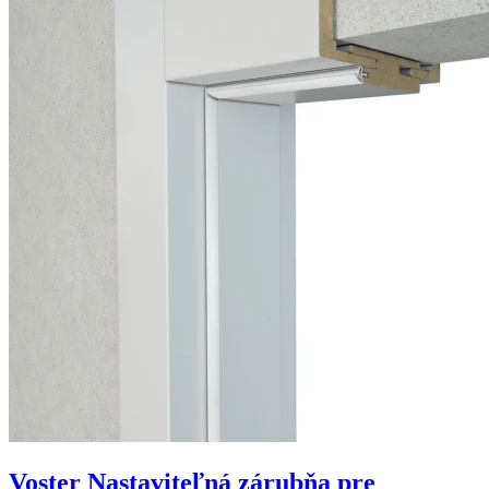
Voster Nastaviteľná zárubňa pre