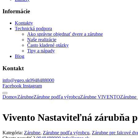
Informácie
Kontakty
Technická podpora
Ako správne objednať dvere a zárubne
Naše realizácie
Často kladené otázky
Tipy a nápady
Blog
Kontakt
info@egeo.sk
0948488000
Facebook
Instagram
Domov
Zárubne
Zárubne podľa výrobcu
Zárubne VIVENTO
Zárubne 
Vivento Nastaviteľná zárubňa p
Kategória:
Zárubne
,
Zárubne podľa výrobcu
,
Zárubne pre falcové dv