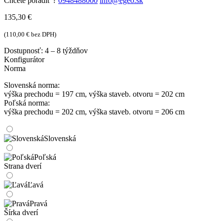
Chcete poradiť ?
0948488000
info@egeo.sk
135,30
€
(
110,00
€
bez DPH)
Dostupnosť:
4 – 8 týždňov
Konfigurátor
Norma
Slovenská norma:
výška prechodu = 197 cm, výška staveb. otvoru = 202 cm
Poľská norma:
výška prechodu = 202 cm, výška staveb. otvoru = 206 cm
Slovenská
Poľská
Strana dverí
Ľavá
Pravá
Šírka dverí