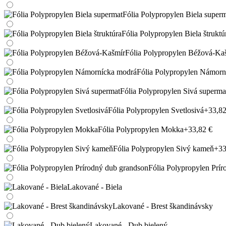
Fólia Polypropylen Biela super
Fólia Polypropylen Biela štruktú
Fólia Polypropylen Béžová-Ka
Fólia Polypropylen Námorn
Fólia Polypropylen Sivá superma
Fólia Polypropylen Svetlosivá
+33,82
Fólia Polypropylen Mokka
+33,82 €
Fólia Polypropylen Sivý kameň
+33
Fólia Polypropylen Prí
Lakované - Biela
Lakované - Brest škandinávsky
Lakované - Dub bielený