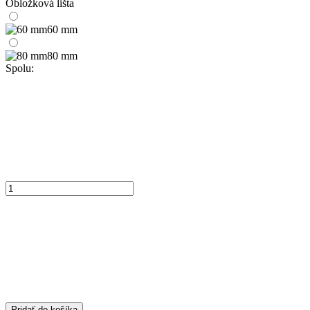
Obložková lišta
60 mm
80 mm
Spolu:
Pridať do košíka