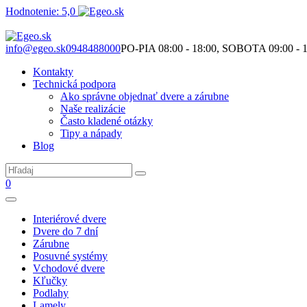
Hodnotenie: 5,0
Nie je to len o produktoch. Je to o priestore, ktorý spolu vytvárame.
info@egeo.sk
0948488000
PO-PIA 08:00 - 18:00, SOBOTA 09:00 - 1
Kontakty
Technická podpora
Ako správne objednať dvere a zárubne
Naše realizácie
Často kladené otázky
Tipy a nápady
Blog
0
Interiérové dvere
Dvere do 7 dní
Zárubne
Posuvné systémy
Vchodové dvere
Kľučky
Podlahy
Lamely