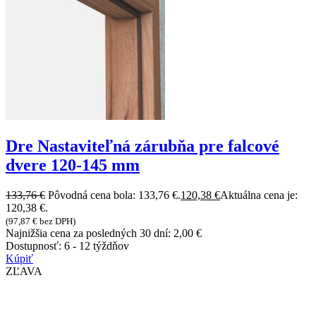
Dre Nastaviteľná zárubňa pre falcové
dvere 120-145 mm
133,76
€
Pôvodná cena bola: 133,76 €.
120,38
€
Aktuálna cena je:
120,38 €.
(
97,87
€
bez DPH)
Najnižšia cena za posledných 30 dní:
2,00
€
Dostupnosť:
6 - 12 týždňov
Kúpiť
ZĽAVA