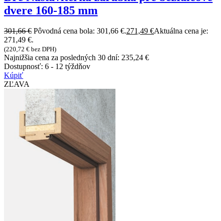
dvere 160-185 mm
301,66
€
Pôvodná cena bola: 301,66 €.
271,49
€
Aktuálna cena je:
271,49 €.
(
220,72
€
bez DPH)
Najnižšia cena za posledných 30 dní:
235,24
€
Dostupnosť:
6 - 12 týždňov
Kúpiť
ZĽAVA