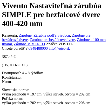
Vivento Nastaviteľná zárubňa
SIMPLE pre bezfalcové dvere
400-420 mm
Kategória:
Zárubne
,
Zárubne podľa výrobcu
,
Zárubne pre
bezfalcové dvere
,
Zárubne pre bezfalcové dvere
,
Zárubne s 100 mm
lištami
,
Zárubne VIVENTO
Značka:
VOSTER
Chcete poradiť ?
0948488000
info@egeo.sk
387,45
€
(
315,00
€
bez DPH)
Dostupnosť:
4 – 8 týždňov
Konfigurátor
Norma
Slovenská norma:
výška prechodu = 197 cm, výška staveb. otvoru = 202 cm
Poľská norma:
výška prechodu = 202 cm, výška staveb. otvoru = 206 cm