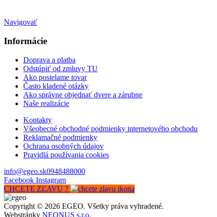
Mimo otváracích hodín
na objednávku
Navigovať
Informácie
Doprava a platba
Odstúpiť od zmluvy TU
Ako posielame tovar
Často kladené otázky
Ako správne objednať dvere a zárubne
Naše realizácie
Kontakty
Všeobecné obchodné podmienky internetového obchodu
Reklamačné podmienky
Ochrana osobných údajov
Pravidlá používania cookies
info@egeo.sk
0948488000
Facebook
Instagram
CHCETE ZĽAVU ?
Copyright © 2026 EGEO. Všetky práva vyhradené.
Webstránky
NEONUS s.r.o.