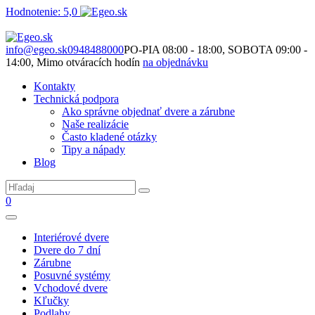
Hodnotenie: 5,0
Nie je to len o produktoch. Je to o priestore, ktorý spolu vytvárame.
info@egeo.sk
0948488000
PO-PIA 08:00 - 18:00, SOBOTA 09:00 -
14:00, Mimo otváracích hodín
na objednávku
Kontakty
Technická podpora
Ako správne objednať dvere a zárubne
Naše realizácie
Často kladené otázky
Tipy a nápady
Blog
0
Interiérové dvere
Dvere do 7 dní
Zárubne
Posuvné systémy
Vchodové dvere
Kľučky
Podlahy