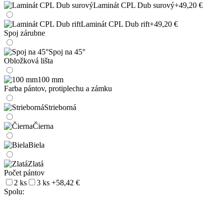
Laminát CPL Dub surový
+49,20 €
Laminát CPL Dub rift
+49,20 €
Spoj zárubne
Spoj na 45°
Obložková lišta
100 mm
Farba pántov, protiplechu a zámku
Strieborná
Čierna
Biela
Zlatá
Počet pántov
2 ks
3 ks
+58,42 €
Spolu: