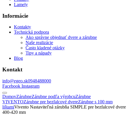
Lamely
Informácie
Kontakty
Technická podpora
Ako správne objednať dvere a zárubne
Naše realizácie
Často kladené otázky
Tipy a nápady
Blog
Kontakt
info@egeo.sk
0948488000
Facebook
Instagram
Domov
Zárubne
Zárubne podľa výrobcu
Zárubne
VIVENTO
Zárubne pre bezfalcové dvere
Zárubne s 100 mm
lištami
Vivento Nastaviteľná zárubňa SIMPLE pre bezfalcové dvere
400-420 mm