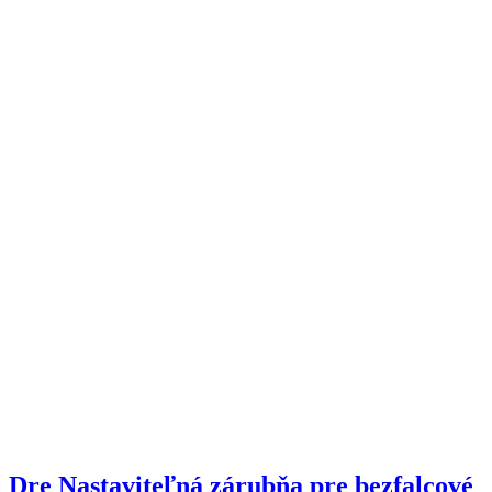
Dre Nastaviteľná zárubňa pre bezfalcové