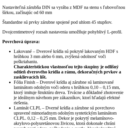
Nastaviteľná zárubňa DIN sa vyrába z MDF na stenu s ľubovoľnou
šírkou, začínajúc od 60 mm
Štandardne sú prvky zárubne spojené pod uhlom 45 stupňov.
Dvojcentimetrový rozsah nastavenia umožňuje pohyblivý L-profil.
Povrchová úprava:
Lakované – Dverové krídla sú pokryté lakovaným HDF s
hrúbkou 3 mm alebo 6 mm, zvýšená odolnosť voči
poškriabaniu.
Charakteristickou vlastnosťou tejto skupiny je odlišný
odtieň dverového krídla a rámu, dekoračných prvkov a
zasklievacích líšt.
Fólia Finish – Dverové krídla aj zárubne sú laminované
laminátom odolným voči oderu s hrúbkou 0,10 – 0,15 mm,
ktorý imituje štruktúru dreva. Trvácne a dôkladné zhotovenie
je ideálnym návrhom pre zákazníkov, ktorí hľadajú efektné
riešenia.
Laminát CLPL – Dverné krídla a zárubne sú povrchovo
upravené mimoriadnym odolným syntetickým laminátom
CLPL. 0,12 – 0,25 mm. Dekor je pokrytý melamínovo-
akrylovo-polyuretánovou živicou, ktorá dokonale chráni