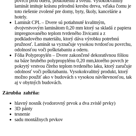
povrch proti oderu, poškodeniu a svetlu. Vysokokvalitný
laminát imituje krásnu prírodnú kresbu dreva, vďaka čomu je
toto riešenie zvolené pre domy, byty, školy, kancelárie a
hotely.
Laminát CPL – Dvere sú potiahnuté kvalitným,
dvojvrstvovým laminátom 0,20 mm ktorý sa skladá z papiera
impregnovaného teplom tvrdeného živicami a z
podkladového materiálu, ktorý dáva výrobku potrebnú
pružnosť. Laminát sa vyznačuje vysokou tvrdosťou povrchu,
odolnosťou voči poškriabaniu a oderu.
Fólia Polypropylén – Dvere zakončené dekoratívnou fóliou
na báze hrubého polypropylénu 0,20 mm,ktorého povrch je
pokrytý vrstvou číreho teplom tvrdeného laku, ktorý zaručuje
odolnosť voči poškriabaniu. Vysokokvalitný produkt, ktorý
možno použiť ako v budovách s vysokou návštevnosťou, tak
aj v obytných budovách.
Zárubňa zahŕňa:
hlavný nosník (vodorovný prvok a dva zvislé prvky)
3D pánty
tesnenie
sadu montážnych prvkov