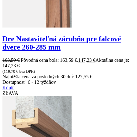
Dre Nastaviteľná zárubňa pre falcové
dvere 260-285 mm
163,59
€
Pôvodná cena bola: 163,59 €.
147,23
€
Aktuálna cena je:
147,23 €.
(
119,70
€
bez DPH)
Najnižšia cena za posledných 30 dní:
127,55
€
Dostupnosť:
6 - 12 týždňov
Kúpiť
ZĽAVA