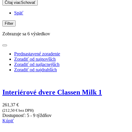
Čítaj viac
Schovať
Späť
Filter
Zobrazuje sa 6 výsledkov
Prednastavené zoradenie
Zoradiť od najnovších
Zoradiť od najlacnejších
Zoradiť od najdrahších
Interiérové dvere Classen Milk 1
261,37
€
(
212,50
€
bez DPH)
Dostupnosť:
5 - 9 týždňov
Kúpiť