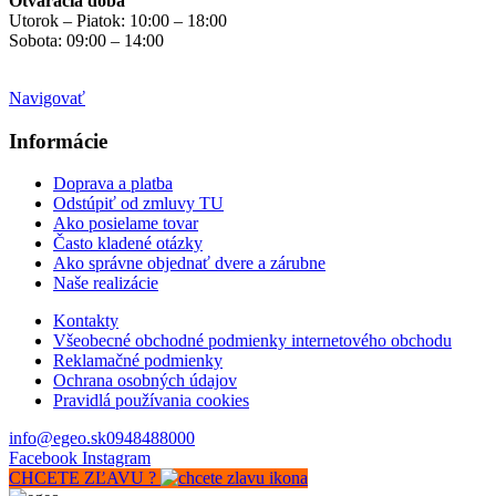
Otváracia doba
Utorok – Piatok: 10:00 – 18:00
Sobota: 09:00 – 14:00
Mimo otváracích hodín
na objednávku
Navigovať
Informácie
Doprava a platba
Odstúpiť od zmluvy TU
Ako posielame tovar
Často kladené otázky
Ako správne objednať dvere a zárubne
Naše realizácie
Kontakty
Všeobecné obchodné podmienky internetového obchodu
Reklamačné podmienky
Ochrana osobných údajov
Pravidlá používania cookies
info@egeo.sk
0948488000
Facebook
Instagram
CHCETE ZĽAVU ?