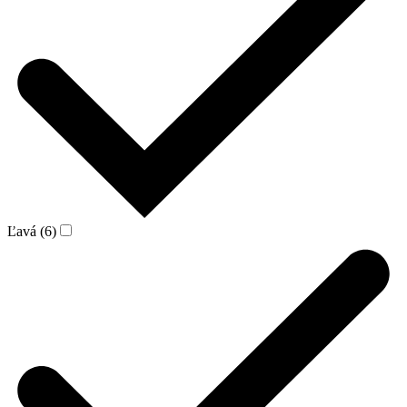
Ľavá (6)