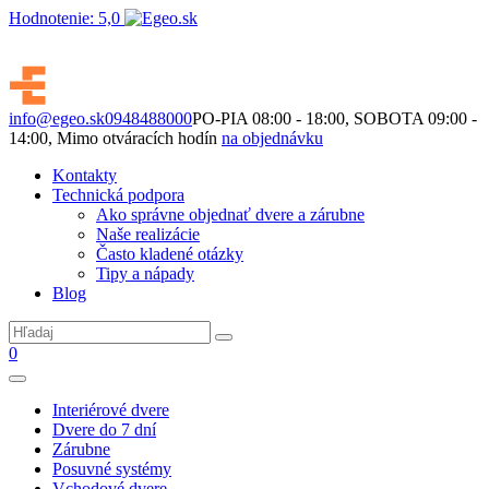
Hodnotenie: 5,0
Nie je to len o produktoch. Je to o priestore, ktorý spolu vytvárame.
info@egeo.sk
0948488000
PO-PIA 08:00 - 18:00, SOBOTA 09:00 -
14:00, Mimo otváracích hodín
na objednávku
Kontakty
Technická podpora
Ako správne objednať dvere a zárubne
Naše realizácie
Často kladené otázky
Tipy a nápady
Blog
0
Interiérové dvere
Dvere do 7 dní
Zárubne
Posuvné systémy
Vchodové dvere