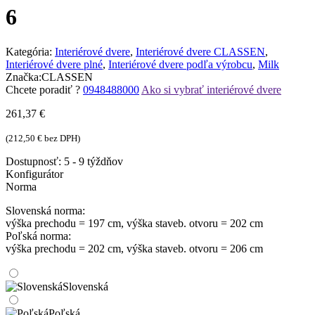
6
Kategória:
Interiérové dvere
,
Interiérové dvere CLASSEN
,
Interiérové dvere plné
,
Interiérové dvere podľa výrobcu
,
Milk
Značka:
CLASSEN
Chcete poradiť ?
0948488000
Ako si vybrať interiérové dvere
261,37
€
(
212,50
€
bez DPH)
Dostupnosť:
5 - 9 týždňov
Konfigurátor
Norma
Slovenská norma:
výška prechodu = 197 cm, výška staveb. otvoru = 202 cm
Poľská norma:
výška prechodu = 202 cm, výška staveb. otvoru = 206 cm
Slovenská
Poľská