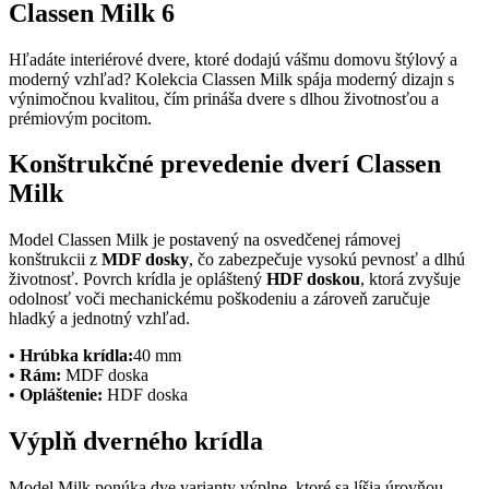
Classen Milk 6
Hľadáte interiérové dvere, ktoré dodajú vášmu domovu štýlový a
moderný vzhľad? Kolekcia Classen Milk spája moderný dizajn s
výnimočnou kvalitou, čím prináša dvere s dlhou životnosťou a
prémiovým pocitom.
Konštrukčné prevedenie dverí
Classen
Milk
Model Classen Milk je postavený na osvedčenej rámovej
konštrukcii z
MDF dosky
, čo zabezpečuje vysokú pevnosť a dlhú
životnosť. Povrch krídla je opláštený
HDF doskou
, ktorá zvyšuje
odolnosť voči mechanickému poškodeniu a zároveň zaručuje
hladký a jednotný vzhľad.
• Hrúbka krídla:
40 mm
• Rám:
MDF doska
• Opláštenie:
HDF doska
Výplň dverného krídla
Model Milk ponúka dve varianty výplne, ktoré sa líšia úrovňou