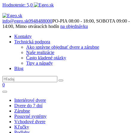
Hodnotenie: 5,0
Nie je to len o produktoch. Je to o priestore, ktorý spolu vytvárame.
info@egeo.sk
0948488000
PO-PIA 08:00 - 18:00, SOBOTA 09:00 -
14:00, Mimo otváracích hodín
na objednávku
Kontakty
Technická podpora
Ako správne objednať dvere a zárubne
Naše realizácie
Často kladené otázky
Tipy a nápady
Blog
0
Interiérové dvere
Dvere do 7 dní
Zárubne
Posuvné systémy
Vchodové dvere
Kľučky
Podlahy