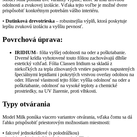
odolnosti a zvukovej izolácie. Vďaka tejto voľbe je možné dvere
prispôsobiť konkrétnym potrebám vášho interiéru.
•
Dutinková drevotrieska
– robustnejšia výplň, ktorá poskytuje
lepšiu zvukovú izoláciu a vyššiu pevnosť.
Povrchová úprava:
IRIDIUM
– fólia vyššej odolnosti na oder a poškriabanie.
Dverné krídla vyhotovené touto fóliou zachovávajú dlhšie
estetický vzhľad. Fólia Classen Iridium sa skladá z
niekoľkých za tepla zlisovaných vrstiev papierov napustených
špeciálnymi lepidlami i pokrytých vrstvou overlay odolnou na
oder. Hlavné vlastností tejto fólie: vyššia odolnosť na oder a
poškriabanie, odolnosť na vysoké teploty a chemické
prostriedky, na UV žiarenie, proti vlhkosti.
Typy otvárania
Model Milk ponúka viacero variantov otvárania, vďaka čomu sa dá
ľahko prispôsobiť priestorovým možnostiam miestnosti:
•
falcové jednokrídlové (s polodrážkou)