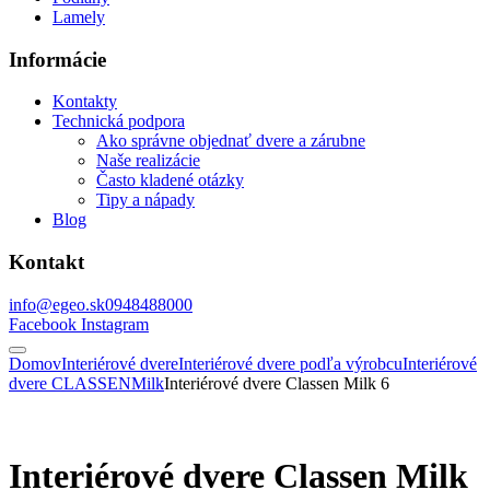
Lamely
Informácie
Kontakty
Technická podpora
Ako správne objednať dvere a zárubne
Naše realizácie
Často kladené otázky
Tipy a nápady
Blog
Kontakt
info@egeo.sk
0948488000
Facebook
Instagram
Domov
Interiérové dvere
Interiérové dvere podľa výrobcu
Interiérové
dvere CLASSEN
Milk
Interiérové dvere Classen Milk 6
Interiérové dvere Classen Milk