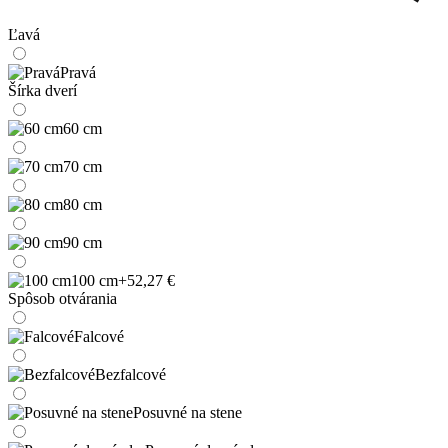
Ľavá
Pravá
Šírka dverí
60 cm
70 cm
80 cm
90 cm
100 cm
+52,27 €
Spôsob otvárania
Falcové
Bezfalcové
Posuvné na stene