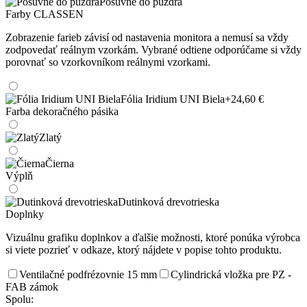
Posuvné do púzdra
Farby CLASSEN
Zobrazenie farieb závisí od nastavenia monitora a nemusí sa vždy
zodpovedať reálnym vzorkám. Vybrané odtiene odporúčame si vždy
porovnať so vzorkovníkom reálnymi vzorkami.
Fólia Iridium UNI Biela
+24,60 €
Farba dekoračného pásika
Zlatý
Čierna
Výplň
Dutinková drevotrieska
Doplnky
Vizuálnu grafiku doplnkov a ďalšie možnosti, ktoré ponúka výrobca
si viete pozrieť v odkaze, ktorý nájdete v popise tohto produktu.
Ventilačné podfrézovnie 15 mm
Cylindrická vložka pre PZ -
FAB zámok
Spolu: