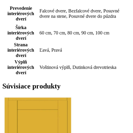
Prevedenie
Falcové dvere, Bezfalcové dvere, Posuvné
interiérových
dvere na stene, Posuvné dvere do púzdra
dverí
Šírka
interiérových
60 cm, 70 cm, 80 cm, 90 cm, 100 cm
dverí
Strana
interiérových
Ľavá, Pravá
dverí
Výplň
interiérových
Voštinová výplň, Dutinková drevotrieska
dverí
Súvisiace produkty