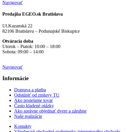
Navigovať
Predajňa EGEO.sk Bratislava
Ul.Kazanská 22
82106 Bratislava – Podunajské Biskupice
Otváracia doba
Utorok – Piatok: 10:00 – 18:00
Sobota: 09:00 – 14:00
Mimo otváracích hodín
na objednávku
Navigovať
Informácie
Doprava a platba
Odstúpiť od zmluvy TU
Ako posielame tovar
Často kladené otázky
Ako správne objednať dvere a zárubne
Naše realizácie
Kontakty
Všeobecné obchodné podmienky internetového obchodu