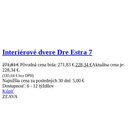
Interiérové dvere Dre Estra 7
271,83
€
Pôvodná cena bola: 271,83 €.
228,34
€
Aktuálna cena je:
228,34 €.
(
185,64
€
bez DPH)
Najnižšia cena za posledných 30 dní:
5,00
€
Dostupnosť:
6 - 12 týždňov
Kúpiť
ZĽAVA