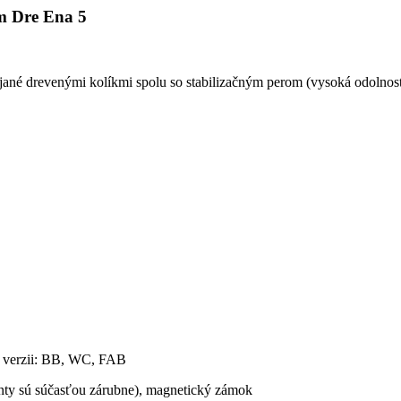
om Dre Ena 5
jané drevenými kolíkmi spolu so stabilizačným perom (vysoká odolno
vo verzii: BB, WC, FAB
ánty sú súčasťou zárubne), magnetický zámok