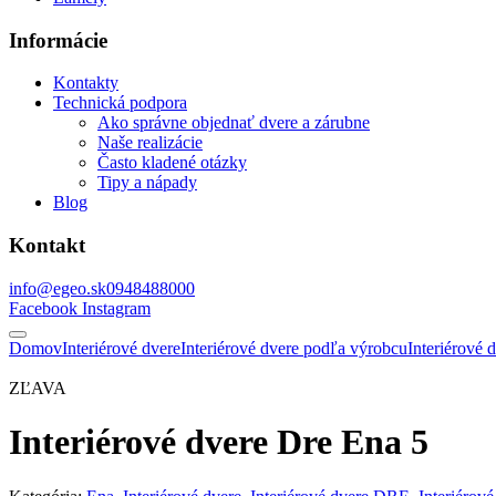
Informácie
Kontakty
Technická podpora
Ako správne objednať dvere a zárubne
Naše realizácie
Často kladené otázky
Tipy a nápady
Blog
Kontakt
info@egeo.sk
0948488000
Facebook
Instagram
Domov
Interiérové dvere
Interiérové dvere podľa výrobcu
Interiérové
ZĽAVA
Interiérové dvere Dre Ena 5