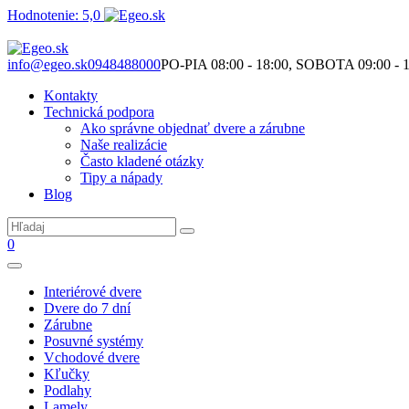
Hodnotenie: 5,0
Nie je to len o produktoch. Je to o priestore, ktorý spolu vytvárame.
info@egeo.sk
0948488000
PO-PIA 08:00 - 18:00, SOBOTA 09:00 - 1
Kontakty
Technická podpora
Ako správne objednať dvere a zárubne
Naše realizácie
Často kladené otázky
Tipy a nápady
Blog
0
Interiérové dvere
Dvere do 7 dní
Zárubne
Posuvné systémy
Vchodové dvere
Kľučky
Podlahy
Lamely