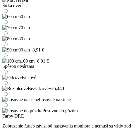
Pravá
Šírka dverí
60 cm
70 cm
80 cm
90 cm
+8,91 €
100 cm
+8,91 €
Spôsob otvárania
Falcové
Bezfalcové
+26,44 €
Posuvné na stene
Posuvné do púzdra
Farby DRE
Zobrazenie farieb závisí od nastavenia monitora a nemusí sa vždy 