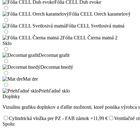
Fólia CELL Dub evoke
Fólia CELL Orech karamelový
Fólia CELL Svetlosivá matná
Fólia CELL Čierna matná 2
Sklo
Decormat grafit
Decormat hnedý
Mat dre
Priehľadné sklo
Doplnky
Vizuálnu grafiku doplnkov a ďalšie možnosti, ktoré ponúka výrobca si
Cylindrická vložka pre PZ - FAB zámok
+11,99 €
Ventilačné 
Spolu: