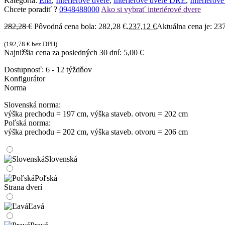
Kategória:
Ena
,
Interiérové dvere
,
Interiérové dvere DRE
,
Interiérov
Chcete poradiť ?
0948488000
Ako si vybrať interiérové dvere
282,28
€
Pôvodná cena bola: 282,28 €.
237,12
€
Aktuálna cena je: 237
(
192,78
€
bez DPH)
Najnižšia cena za posledných 30 dní:
5,00
€
Dostupnosť:
6 - 12 týždňov
Konfigurátor
Norma
Slovenská norma:
výška prechodu = 197 cm, výška staveb. otvoru = 202 cm
Poľská norma:
výška prechodu = 202 cm, výška staveb. otvoru = 206 cm
Slovenská
Poľská
Strana dverí
Ľavá