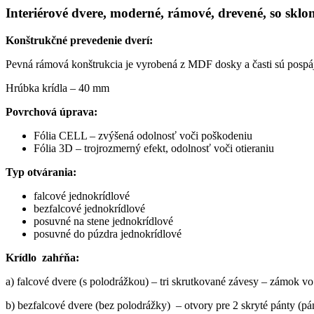
Interiérové dvere, moderné, rámové, drevené, so skl
Konštrukčné prevedenie dverí:
Pevná rámová konštrukcia je vyrobená z MDF dosky a časti sú pospá
Hrúbka krídla – 40 mm
Povrchová úprava:
Fólia CELL – zvýšená odolnosť voči poškodeniu
Fólia 3D – trojrozmerný efekt, odolnosť voči otieraniu
Typ otvárania:
falcové jednokrídlové
bezfalcové jednokrídlové
posuvné na stene jednokrídlové
posuvné do púzdra jednokrídlové
Krídlo zahŕňa:
a) falcové dvere (s polodrážkou) – tri skrutkované závesy – zámok 
b) bezfalcové dvere (bez polodrážky) – otvory pre 2 skryté pánty (p