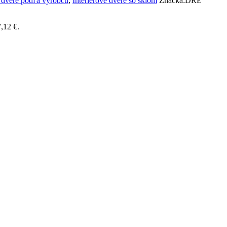
é dvere podľa výrobcu
,
Interiérové dvere so sklom
Značka:
DRE
,12 €.