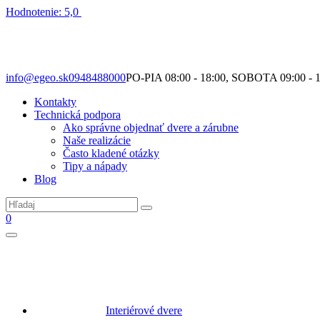
Hodnotenie: 5,0
Nie je to len o produktoch. Je to o priestore, ktorý spolu vytvárame.
info@egeo.sk
0948488000
PO-PIA 08:00 - 18:00, SOBOTA 09:00 - 1
Kontakty
Technická podpora
Ako správne objednať dvere a zárubne
Naše realizácie
Často kladené otázky
Tipy a nápady
Blog
0
Interiérové dvere