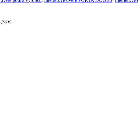
é dvere podľa výrobcu
,
Interiérové dvere PORTA DOORS
,
Interiérové
,78 €.