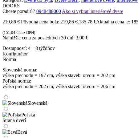
Kategória:
Dvere do bytu
,
Dvere orech
,
Interiérové dvere
,
Interiérov
DOORS
Chcete poradiť ?
0948488000
Ako si vybrať interiérové dvere
219,86
€
Pôvodná cena bola: 219,86 €.
185,78
€
Aktuálna cena je: 185
(
151,04
€
bez DPH)
Najnižšia cena za posledných 30 dní:
3,00
€
Dostupnosť:
4 – 8 týždňov
Konfigurátor
Norma
Slovenská norma:
výška prechodu = 197 cm, výška staveb. otvoru = 202 cm
Poľská norma:
výška prechodu = 202 cm, výška staveb. otvoru = 206 cm
Slovenská
Poľská
Strana dverí
Ľavá