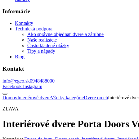
Informácie
Kontakty
Technická podpora
Ako správne objednať dvere a zárubne
Naše realizácie
Často kladené otázky
Tipy a nápady
Blog
Kontakt
info@egeo.sk
0948488000
Facebook
Instagram
Domov
Interiérové dvere
Všetky kategórie
Dvere orech
Interiérové dv
ZĽAVA
Interiérové dvere Porta Doors 