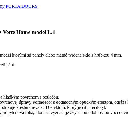
témy PORTA DOORS
rs Verte Home model L.1
, medzi ktorými sú panely alebo matné tvrdené sklo s hrúbkou 4 mm.
etí pánt.
 sa hladkým povrchom s potlačou.
 povrchovej úpravy Portadecor s dodatočným optickým efektom, odráža š
dukuje kresbu dreva s 3D efektom, ktorý je cítiť na dotyk.
olypropylénová fólia, ktorá sa vyznačuje zvýšenou odolnosťou voči od