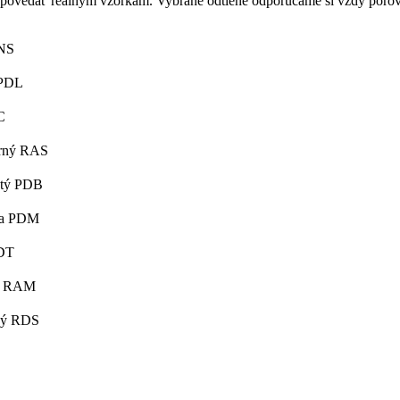
zodpovedať reálnym vzorkám. Vybrané odtiene odporúčame si vždy por
RNS
 PDL
C
borný RAS
latý PDB
lla PDM
DDT
vý RAM
ový RDS