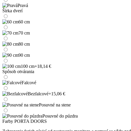
Pravá
Šírka dverí
60 cm
70 cm
80 cm
90 cm
100 cm
+18,14 €
Spôsob otvárania
Falcové
Bezfalcové
+15,06 €
Posuvné na stene
Posuvné do púzdra
Farby PORTA DOORS