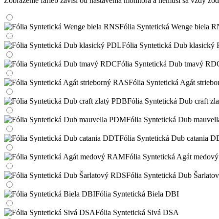
Zobrazenie farieb závisí od nastavenia monitora a nemusí sa vždy 
Fólia Syntetická Wenge biela 
Fólia Syntetická Dub klasický
Fólia Syntetická Dub tmavý RD
Fólia Syntetická Agát strie
Fólia Syntetická Dub craft z
Fólia Syntetická Dub mauve
Fólia Syntetická Dub catania 
Fólia Syntetická Agát medo
Fólia Syntetická Dub Šarlat
Fólia Syntetická Biela DBI
Fólia Syntetická Sivá DSA