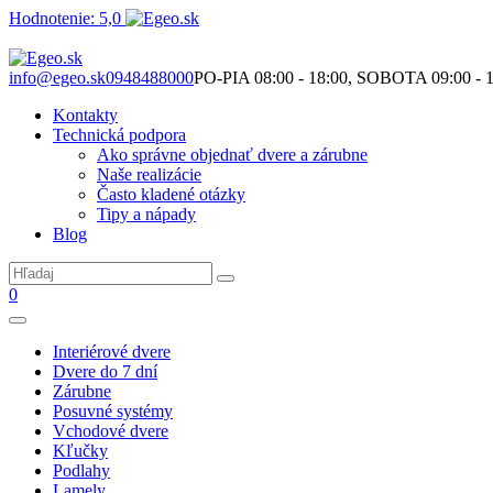
Hodnotenie: 5,0
Nie je to len o produktoch. Je to o priestore, ktorý spolu vytvárame.
info@egeo.sk
0948488000
PO-PIA 08:00 - 18:00, SOBOTA 09:00 - 1
Kontakty
Technická podpora
Ako správne objednať dvere a zárubne
Naše realizácie
Často kladené otázky
Tipy a nápady
Blog
0
Interiérové dvere
Dvere do 7 dní
Zárubne
Posuvné systémy
Vchodové dvere
Kľučky
Podlahy
Lamely