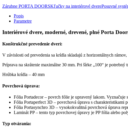
Zárubne PORTA DOORS
Kľučky na interiérové dvere
Posuvné sys
Popis
Parametre
Interiérové dvere, moderné, drevené, plné Porta Doo
Konštrukčné prevedenie dverí:
V závislosti od prevedenia sa krídla skladajú z horizontálnych rámov
Príprava na skrátenie maximálne 30 mm. Pri šírke „100“ je potrebný tr
Hrúbka krídla – 40 mm
Povrchová úprava:
Fólia Portadecor – povrch fólie je upravený lakom. Vyznačuje
Fólia Portaperfect 3D – povrchová úprava s charakteristikami
Fólia Portasynchro 3D – vysokokvalitná povrchová úprava repro
Laminát PP – tento typ povrchovej úpravy je PP fólia alebo p
Typ otvárania: