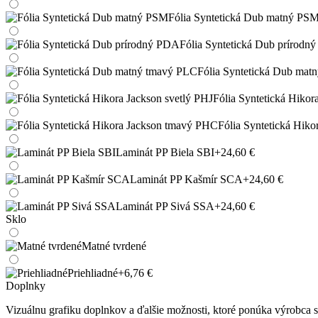
Fólia Syntetická Dub matný PS
Fólia Syntetická Dub prírodn
Fólia Syntetická Dub mat
Fólia Syntetická Hikor
Fólia Syntetická Hik
Laminát PP Biela SBI
+24,60 €
Laminát PP Kašmír SCA
+24,60 €
Laminát PP Sivá SSA
+24,60 €
Sklo
Matné tvrdené
Priehliadné
+6,76 €
Doplnky
Vizuálnu grafiku doplnkov a ďalšie možnosti, ktoré ponúka výrobca si